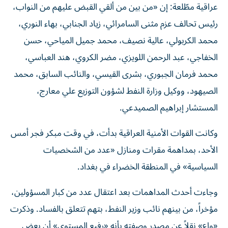
عراقية مطّلعة: إن «من بين من ألقي القبض عليهم من النواب،
رئيس تحالف عزم مثنى السامرائي، زياد الجنابي، بهاء النوري،
محمد الكربولي، عالية نصيف، محمد جميل المياحي، حسن
الخفاجي، عبد الرحمن اللويزي، مضر الكروي، هند العباسي،
محمد فرمان الجبوري، بشرى القيسي، والنائب السابق، محمد
الصيهود، ووكيل وزارة النفط لشؤون التوزيع علي معارج،
المستشار إبراهيم الصميدعي.
وكانت القوات الأمنية العراقية بدأت، في وقت مبكر فجر أمس
الأحد، بمداهمة مقرات ومنازل «عدد من الشخصيات
السياسية» في المنطقة الخضراء في بغداد.
وجاءت أحدث المداهمات بعد اعتقال عدد ‌من كبار المسؤولين،
مؤخراً، من بينهم نائب وزير النفط، بتهم تتعلق بالفساد. وذكرت
​«واع» نقلاً عن مصدر وصفته بأنه «رفيع المستوى» أن بعض