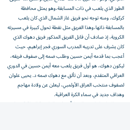
الطوز الذي يلعب في ذات المسابقة،وهو يمثل محافظة
كركوك، ومنه توجه نحو فريق غاز الشمال الذي كان يلعب
بالمسابقة ذاتها،وهذا الفريق مثل نقطة تحول كبيرة في مسيرته
الكروية، إذ صادف أن قابل الفريق المذكور فريق دهوك الذي
كان يشرف على تدريبه المدرب السوري فجر إبراهيم، حيث
أعجب بما قدمه أيمن حسين وطلب ضمه إلى صفوف فريقه،
ليكون دهوك، هو أول فريق يلعب معه أيمن حسين في الدوري
العراقي المتقدم، وبعد أن تألق مع دهوك ضمه د. يحيى علوان
لصفوف منتخب العراق الأولمبي، ليعلن عن ولادة مهاجم
وهداف جديد في سماء الكرة العراقية.
بعد ذلك انتقل لفريق النفط،أحد فرق العاصمة العراقية بغداد،
ومنه توجه لتمثيل فريق الشرطة العراقي،وهو أول فريق
جماهيري عراقي يلعب معه،ومن الشرطة خاض تجربته