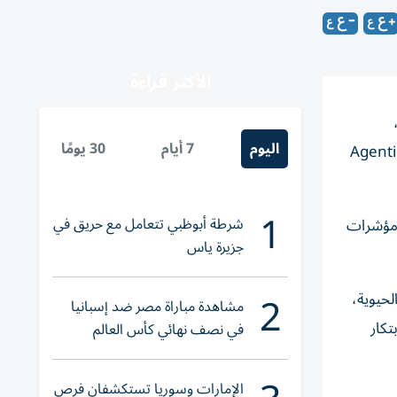
الأكثر قراءة
اليوم
7 أيام
30 يومًا
رة فاطمة الكعبي، مدير عام المؤسسة، وأعضاء اللجنة، مستجدات تنفيذ التحول نحو الذكاء الاصطناعي المساعد (Agentic
1
شرطة أبوظبي تتعامل مع حريق في
 مؤشرات
جزيرة ياس
2
لحيوية،
مشاهدة مباراة مصر ضد إسبانيا
تكار
في نصف نهائي كأس العالم
لناشئات اليد 2026
الإمارات وسوريا تستكشفان فرص