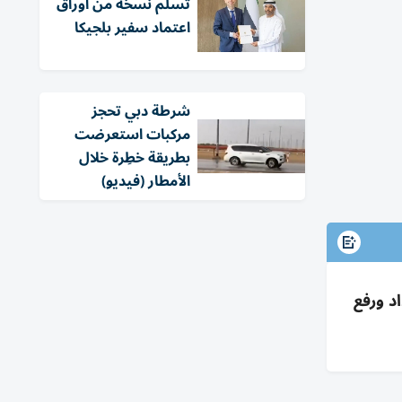
تسلّم نسخة من أوراق
اعتماد سفير بلجيكا
شرطة دبي تحجز
مركبات استعرضت
بطريقة خطِرة خلال
الأمطار (فيديو)
د ورفع