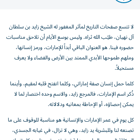
لا تتسع صفحات التاريخ لمآثر المغفور له الشيخ زايد بن سلطان
آل نهيان، طيّب الله ثراه. وليس بوسع الأيام أن تلاحق مناسبات
حضوره فينا. هو العنوان الباقي أبداً للإمارات، ورمز إنسانها،
وملهم طموحها الأبدي الممتد بين الأرض والفضاء ولا يعرف
مستحيلاً.
كلما حمل إنسان صفة إماراتي، وكلما انفتح قلبه لمقيم، وأينما
ذُكر اسم الإمارات، فالمرجع زايد، والاسم وحده اختصار لما لا
يمكن إحصاؤه، أو الإحاطة بمعانيه ودلالاته.
كل يوم في عمر الإمارات والإنسانية هو مناسبة للوقوف على ما
تصنعه لنا وللبشرية يد زايد، وهي لا تزال، في غيابه الجسدي،
السبّاقة إلى رسم الحلم، ورعاية تحقيقه، وتحيينا بعد كل إنجاز،