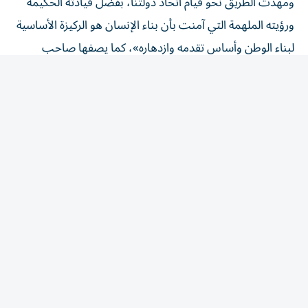
ورؤيته الملهمة التي آمنت بأن بناء الإنسان هو الركيزة الأساسية
لبناء الوطن وأساس تقدمه وازدهاره»، كما يصفها صاحب
السمو الشيخ محمد بن زايد آل نهيان، رئيس الدولة، حفظه الله.
وفي الذكرى ما ينفعنا وينفع أجيال الإمارات المتعاقبة، فالوالد
المؤسس، طيب الله ثراه، لم يترك لنا نظريات في الحكم
والإدارة قد يتجاوزها الزمن، إنما ورثنا ما هو أبقى وأنفع وأصلح
للاستلهام في الإمارات وأي وطن. كانت إرادته أقوى من
الإمكانيات، لكنه أبصر معالم وطن متحد، فنقش بداياته على
الرمال، وبثّه في صدور المحيطين به، وبدأ بنفسه الغرس
والبناء، فتبعه الجميع.
كان الحصاد في أبوظبي لبنة لترجمة الحلم بدولة آمن بها زايد،
وبان له بالتحديد موقعها المنتظر بين الدول من غير أن يغيب
عنه يقينه بأن الإنسان بداية كل شيء، وغاية كل عمل، فصار