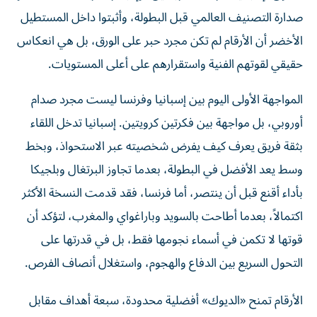
صدارة التصنيف العالمي قبل البطولة، وأثبتوا داخل المستطيل
الأخضر أن الأرقام لم تكن مجرد حبر على الورق، بل هي انعكاس
حقيقي لقوتهم الفنية واستقرارهم على أعلى المستويات.
المواجهة الأولى اليوم بين إسبانيا وفرنسا ليست مجرد صدام
أوروبي، بل مواجهة بين فكرتين كرويتين. إسبانيا تدخل اللقاء
بثقة فريق يعرف كيف يفرض شخصيته عبر الاستحواذ، وبخط
وسط يعد الأفضل في البطولة، بعدما تجاوز البرتغال وبلجيكا
بأداء أقنع قبل أن ينتصر، أما فرنسا، فقد قدمت النسخة الأكثر
اكتمالاً، بعدما أطاحت بالسويد وباراغواي والمغرب، لتؤكد أن
قوتها لا تكمن في أسماء نجومها فقط، بل في قدرتها على
التحول السريع بين الدفاع والهجوم، واستغلال أنصاف الفرص.
الأرقام تمنح «الديوك» أفضلية محدودة، سبعة أهداف مقابل
هدف واحد في الأدوار الإقصائية، ودفاع لم يمنح منافسيه سوى