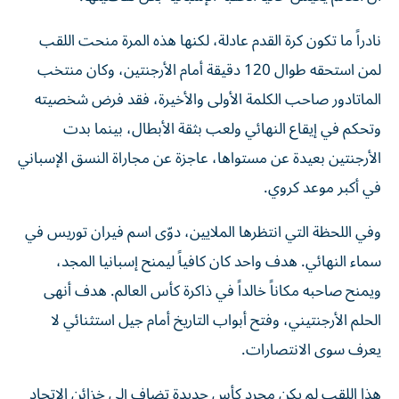
نادراً ما تكون كرة القدم عادلة، لكنها هذه المرة منحت اللقب
لمن استحقه طوال 120 دقيقة أمام الأرجنتين، وكان منتخب
الماتادور صاحب الكلمة الأولى والأخيرة، فقد فرض شخصيته
وتحكم في إيقاع النهائي ولعب بثقة الأبطال، بينما بدت
الأرجنتين بعيدة عن مستواها، عاجزة عن مجاراة النسق الإسباني
في أكبر موعد كروي.
وفي اللحظة التي انتظرها الملايين، دوّى اسم فيران توريس في
سماء النهائي. هدف واحد كان كافياً ليمنح إسبانيا المجد،
ويمنح صاحبه مكاناً خالداً في ذاكرة كأس العالم. هدف أنهى
الحلم الأرجنتيني، وفتح أبواب التاريخ أمام جيل استثنائي لا
يعرف سوى الانتصارات.
هذا اللقب لم يكن مجرد كأس جديدة تضاف إلى خزائن الاتحاد