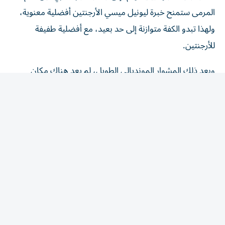
المرمى ستمنح خبرة ليونيل ميسي الأرجنتين أفضلية معنوية،
ولهذا تبدو الكفة متوازنة إلى حد بعيد، مع أفضلية طفيفة
للأرجنتين.
‫وبعد ذلك المشوار المونديالي الطويل، لم يعد هناك مكان
للمفاجآت أو الحسابات، أربعة قمصان فقط، وبطل واحد، وما
بين عبقرية الإسبان، وقوة الفرنسيين، وشغف الأرجنتينيين،
وطموح الإنجليز، يقف العالم على موعد مع أمسيتين قد
تُسجلان بين أعظم ليالي كأس العالم عبر التاريخ.
المقالة التالية