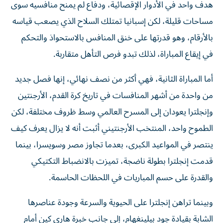
مساحات قليلة، لكن إسبانيا تمتلك السلاح الذي يصعب قياسه
بالأرقام، وهو قدرتها على خنق المنافس بالاستحواذ والتحكم
في إيقاع المباراة، لذلك تبدو فرص التأهل متقاربة.
أما المباراة الثانية، فهي أكثر من نصف نهائي، إنها فصل جديد
من واحدة من أشهر المنافسات في تاريخ كرة القدم، الأرجنتين
وإنجلترا يعودان إلى المسرح العالمي وسط ظروف مختلفة، لكن
الطموح واحد، المنتخب الأرجنتيني أثبت أنه لا يزال يعرف كيف
ينتصر في المواعيد الكبرى، بعدما تجاوز مصر وسويسرا، بينما
قدمت إنجلترا بطولة ناضجة، تميزت بالانضباط التكتيكي
والقدرة على حسم المباريات في اللحظات الحاسمة.
وبينما تراهن إنجلترا على الحيوية والسرعة وجودة عناصرها
الشابة بقيادة جود بيلينغهام، إلى جانب خبرة هاري كين أمام