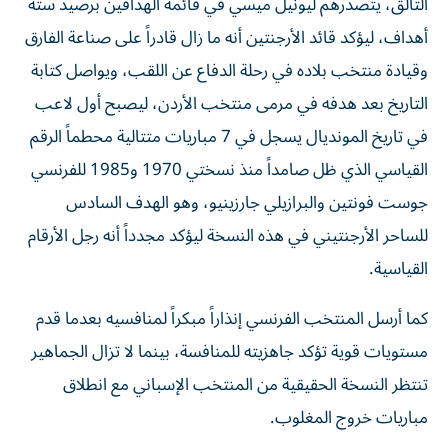
التألق، يتصدرهم ليونيل ميسي في قائمة الهدافين برصيد ستة
أهداف، ليؤكد قائد الأرجنتين أنه ما زال قادراً على صناعة الفارق
وقيادة منتخب بلاده في رحلة الدفاع عن اللقب، ويواصل كتابة
التاريخ بعد هدفه في مرمى منتخب الأردن، ليصبح أول لاعب
في تاريخ المونديال يسجل في 7 مباريات متتالية محطماً الرقم
القياسي الذي ظل صامداً منذ نسختي 1970 و1985 للفرنسي
جوست فونتين والبرازيلي جارزينيو، وهو الهدف السادس
للساحر الأرجنتيني في هذه النسخة ليؤكد مجدداً أنه رجل الأرقام
القياسية.
كما أرسل المنتخب الفرنسي إنذاراً مبكراً لمنافسيه بعدما قدم
مستويات قوية تؤكد جاهزيته للمنافسة، بينما لا تزال الجماهير
تنتظر النسخة الحقيقية من المنتخب الإسباني مع انطلاق
مباريات خروج المغلوب.