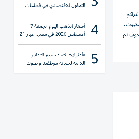
3
التعاون الاقتصادي في قطاعات
حيوية
تتراكم
4
لمكبوت،
أسعار الذهب اليوم الجمعة 7
أغسطس 2026 في مصر.. عيار 21
خوف لم
يقترب من هذا الرقم
5
«أدنوك»: نتخذ جميع التدابير
اللازمة لحماية موظفينا وأصولنا
وعملياتنا