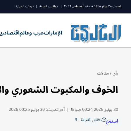
السبت ٢٥ صفر ١٤٤٨ ه - ٠٨ أغسطس ٢٠٢٦
|
مواقيت الصلاة
|
درجات الحرارة
الإمارات
عرب وعالم
اقتصاد
ري
رأي
/
مقالات
الخوف والمكبوت الشعوري وال
30 يونيو 2026 00:24 صباحًا
|
آخر تحديث:
30 يونيو 00:25 2026
دقائق القراءة - 3
استمع