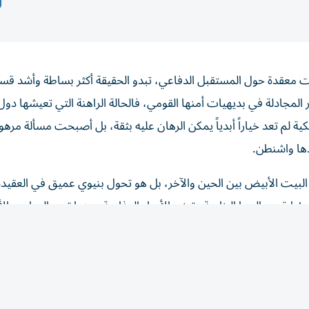
ت معقدة حول المستقبل الدفاعي، تبدو الحقيقة أكثر بساطة وأشد قس
ر المجادلة في بديهيات أمنها القومي، فالحالة الراهنة التي تعيشها دول 
كية لم تعد خياراً أبدياً يمكن الرهان عليه بثقة، بل أصبحت مسألة مرهو
دها واشنطن.
لبيت الأبيض بين الحين والآخر، بل هو تحول بنيوي عميق في العقيدة
رة مصالحها الخاصة وتوزيع الأعباء الدفاعية، بينما تصر العواصم الأ
 لا ينتهي، أو مجرد أزمة عابرة يمكن احتواؤها بالبيانات المقتضبة و
م الإرادة لدى بعض القادة الأوروبيين فقط، بل تتجسد في تلك الفجوة ال
 موحدة يصطدم بواقع تكنولوجي تتسيد فيه الشركات الأمريكية المشهد 