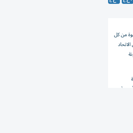
وة من كل
الاتحاد
نة
وروبية
الحلول
صناعية
بلا