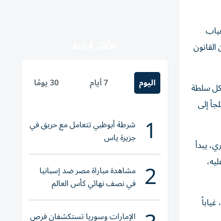
غياب
الأكثر قراءة
القانون
اليوم
7 أيام
30 يومًا
وكل سلطة
جأ إلى
1
شرطة أبوظبي تتعامل مع حريق في
جزيرة ياس
ي، يبدأ
ليه،
2
مشاهدة مباراة مصر ضد إسبانيا
في نصف نهائي كأس العالم
لناشئات اليد 2026
ياباً
الإمارات وسوريا تستكشفان فرص