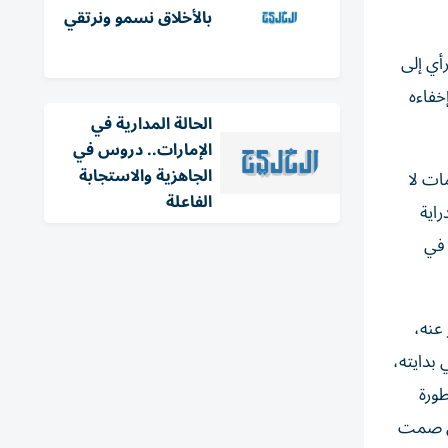
بالأخلاق نسمو ونرتقي
أي إلى
خفاءه
الحالة المدارية في
الإمارات.. دروس في
الجاهزية والاستجابة
ات لا
الفاعلة
راية
 في
 عنه،
 بدايته،
ورة
لى صمت