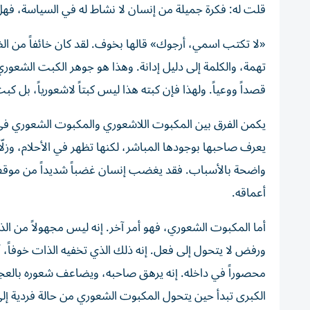
قلت له: فكرة جميلة من إنسان لا نشاط له في السياسة، فهل
«لا تكتب اسمي، أرجوك» قالها بخوف. لقد كان خائفاً من الظه
تهمة، والكلمة إلى دليل إدانة. وهذا هو جوهر الكبت الشعوري
قصداً ووعياً. ولهذا فإن كبته هذا ليس كبتاً لاشعورياً، بل
يكمن الفرق بين المكبوت اللاشعوري والمكبوت الشعوري في
يعرف صاحبها بوجودها المباشر، لكنها تظهر في الأحلام، وزلّ
واضحة بالأسباب. فقد يغضب إنسان غضباً شديداً من موق
أعماقه.
أما المكبوت الشعوري، فهو أمر آخر. إنه ليس مجهولاً من الذا
ورفض لا يتحول إلى فعل. إنه ذلك الذي تخفيه الذات خوفاً، أو تزي
محصوراً في داخله. إنه يرهق صاحبه، ويضاعف شعوره بالعجز
الكبرى تبدأ حين يتحول المكبوت الشعوري من حالة فردي