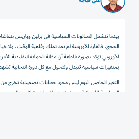
علي قباجة
بينما تنشغل الصالونات السياسية في برلين وباريس بنقاشا
الحجج، فالقارة الأوروبية لم تعد تملك رفاهية الوقت، ولا خيا
الأوروبي تؤكد بصورة قاطعة أن مظلة الحماية التقليدية الأمري
بمتغيرات سياسية تتبدل وتتحول مع كل دورة انتخابية تشه
التغير الحاصل اليوم ليس مجرد خطابات تصعيدية تخرج من ا
السياسية الأمريكية، حيث تتجه واشنطن بشكل متزايد صوب إدا
على التعامل مع الملف الدفاعي كأنه بند مؤجل في جدول أعمال
السطحية.
المشكلة الراهنة لا تكمن في غياب الرؤية السياسية أو انعدا
والهيكلية العميقة. فالحديث المتكرر عن بناء صناعة عسكرية