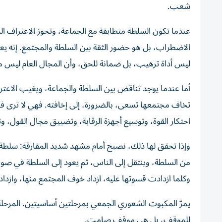
شعب.
عندما تكون السلطة متطابقة مع الجماعة، وتحوز الاعتراف ال
الاضطراب، بل هو حضور الثقة بين السلطة والمجتمع. إنه يع
ليس أداة ترهيب، بل ضمانة للحق، وأن المجال العام ليس م
أما عندما يوجد تناقض بين السلطة والجماعة، ويغيب الاعت
تخاف مجتمعها تسعى، بالضرورة، إلى إخافته. فهي لا ترى في ال
احتكار القوة، وتوسيع أجهزة الرقابة، وتضييق مجال القول، 
وإذا تحقق لها ذلك، نصبح أمام مشهد شديد المفارقة: سلطة
من السلطة، وينتقل إلى الناس، ثم يعود إلى السلطة في صور
وكلما ازدادت قسوتها عليه، ازداد خوف المجتمع منها، وازد
يمرّ المكبوت الشعوري الجمعي بمرحلتين أساسيتين. المرحلة الأ
للموقف، بل هي موقف صامت.