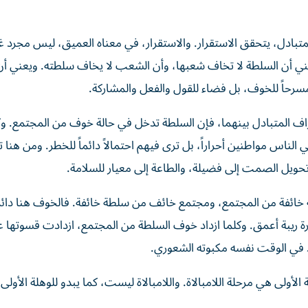
متبادل، يتحقق الاستقرار. والاستقرار، في معناه العميق، ليس مجرد 
ني أن السلطة لا تخاف شعبها، وأن الشعب لا يخاف سلطته. ويعني أن 
سرحاً للخوف، بل فضاء للقول والفعل والمشاركة.
راف المتبادل بينهما، فإن السلطة تدخل في حالة خوف من المجتمع. 
ناس مواطنين أحراراً، بل ترى فيهم احتمالاً دائماً للخطر. ومن هنا تل
وتحويل الصمت إلى فضيلة، والطاعة إلى معيار للسلامة.
 خائفة من المجتمع، ومجتمع خائف من سلطة خائفة. فالخوف هنا دائر
ة ريبة أعمق. وكلما ازداد خوف السلطة من المجتمع، ازدادت قسوتها ع
اد في الوقت نفسه مكبوته الشعوري.
ولى هي مرحلة اللامبالاة. واللامبالاة ليست، كما يبدو للوهلة الأولى، غ