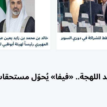
خطط للشراكة في دوري السوبر
خالد بن محمد بن زايد يعين عبد
المهيري رئيساً لهيئة أبوظبي ل
 اللهجة.. «فيفا» يُحوّل مستحقا