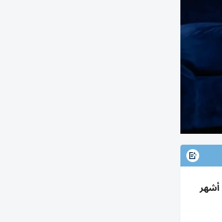
فيفا يحوّل مستحقات منتخب الأردن لوصافة كأس العرب 2025 بعد بيان شديد للأمير علي انتقد تأخر الدفع 8 أشهر