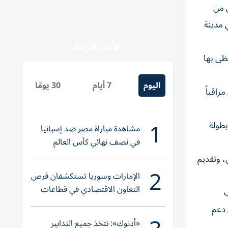
كل من
 2027، والمقرر إقامتهما في مدينة
الأكثر قراءة
ظى بها
اليوم
7 أيام
30 يومًا
راقباً
1
بطولة
مشاهدة مباراة مصر ضد إسبانيا
في نصف نهائي كأس العالم
لناشئات اليد 2026
، وتقديم
2
الإمارات وسوريا تستكشفان فرص
التعاون الاقتصادي في قطاعات
ب
حيوية
 دعم
«أدنوك»: نتخذ جميع التدابير