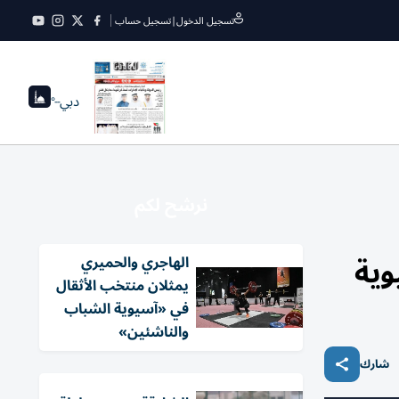
تسجيل الدخول
|
تسجيل حساب
دبي
--°
نرشح لكم
وية
الهاجري والحميري
يمثلان منتخب الأثقال
في «آسيوية الشباب
والناشئين»
شارك