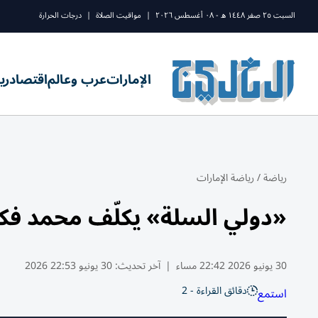
السبت ٢٥ صفر ١٤٤٨ ه - ٠٨ أغسطس ٢٠٢٦
|
مواقيت الصلاة
|
درجات الحرارة
الإمارات
عرب وعالم
اقتصاد
ري
رياضة
/
رياضة الإمارات
«دولي السلة» يكلّف محمد فك
30 يونيو 2026 22:42 مساء
|
آخر تحديث:
30 يونيو 22:53 2026
دقائق القراءة - 2
استمع