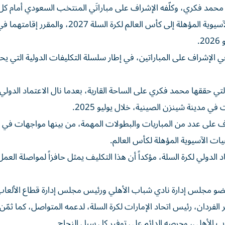
 (FIBA) ثقته بالمراقب الدولي محمد فكري، وكلّفه الإشراف على مباراتَي المنتخب السعودي أمام 
لبنان وقطر، ضمن منافسات النافذة الثالثة من التصفيات الآسيوية المؤهلة إلى كأس العالم لكرة السلة
ي الإشراف على المباراتين، في إطار سلسلة التكليفات الدولية التي يح
التي حققها محمد فكري على الساحة القارية، بعدما نال الاعتماد الدولي م
 في مدينة شينزن الصينية، خلال يوليو 2025.
ف على عدد من المباريات والبطولات المهمة، من بينها مواجهات في 
ت الآسيوية المؤهلة لكأس العالم.
دولي لكرة السلة، مؤكداً أن هذا التكليف يمثل حافزاً لمواصلة العمل
 عضو مجلس إدارة نادي شباب الأهلي ورئيس مجلس إدارة قطاع الألعا
الفردان، رئيس اتحاد الإمارات لكرة السلة، لدعمه المتواصل، كما ثمّن
ب الأهلي، وحرصه الدائم على توفير كل سبل النجاح.