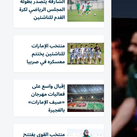
الشارقة يتصدر بطولة
المجلس الرياضي لكرة
القدم للناشئين
منتخب الإمارات
للناشئين يختتم
معسكره في صربيا
إقبال واسع على
فعاليات مهرجان
«صيف الإمارات»
بالفجيرة
منتخب القوى يفتتح