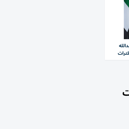
الله
لتراث
ت