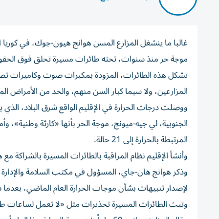
غالبا ما ينشغل المزارع المسن هوانج هيون-جوك، في كوريا ال
موجة ⁠حر منذ سنوات، تحثه طائرات مسيرة ‌تحلق فوق الحقو
تشكل هذه الطائرات، المزودة بمكبرات صوت وكاميرات ‌تصوير
المزارعين، ولا سيما كبار السن منهم، والحد من الأمراض المر
الجنوبية، لي ​جيه-ميونج، موجة الحر بأنها «كارثة وطنية»، وأ
المرتبطة بالحرارة إلى 21 حالة.
وأنشأ الإقليم نظام المراقبة ⁠بالطائرات المسيرة بالشراكة مع هيئة الغابات الكورية
وذكر هوانج هان-جاي، المسؤول في مكتب ​السلامة ‌والإدارة 
لإصدار تنبيهات بشأن موجات الحرارة العام الماضي، بعدما 
وتبث الطائرات ‌المسيرة تحذيرات مثل «لا تعمل ⁠لساعات طوي