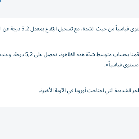
يشهد شمال غرب البحر المتوسط موجة حرّ بحرية بلغت مستوى قياسياً من 
وقال خوستينو مارتيينيز، الباحث في معهد علوم البحار «إن قمنا بحساب متوسط شدّ
مستوى قياسياً».
حر الشديدة التي اجتاحت أوروبا في الآونة الأخيرة.