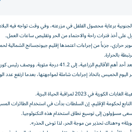
جنوبية برعاية محصول الفلفل ‌في مزرعته، وفي وقت تواجه فيه البلاد أ
ل ‌على أخذ فترات راحة والاحتماء من الحر وتقليص ساعات العمل.
 حراري، جزءاً من إجراءات اعتمدها إقليم جيونجسانج الشمالية ⁠لحما
تبطة بالحرارة.
ووصلت درجات الحرارة في الإقليم الواقع شرق البلاد، الذي يعد أحد أهم الأقاليم الزراعية، إلى 41.2 درجة مئوية. ووصف رئيس ك
مر اليوم الخميس باتخاذ إجراءات شاملة لمواجهتها، بعدما ارتفع عدد ال
 في 2023 لمراقبة الحياة البرية.
التابع لحكومة الإقليم، إن السلطات بدأت في استخدام الطائرات المسي
سعى مسؤولون إلى توسيع نطاق استخدام هذه ‌التكنولوجيا.
لة» و«هناك تحذير من موجة الحر، ‌لذا توخى الحذر».