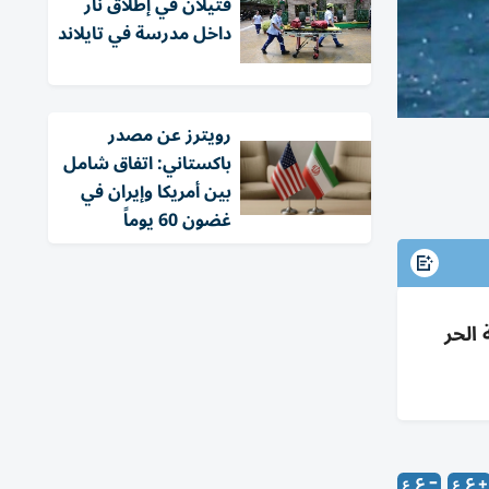
قتيلان في إطلاق نار
داخل مدرسة في تايلاند
‏رويترز عن مصدر
باكستاني: اتفاق شامل
بين أمريكا وإيران في
غضون 60 يوماً
بموجة الحر