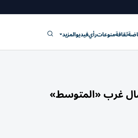
اضة
ثقافة
منوعات
رأي
فيديو
المزيد
شمال غرب «المتوسط»