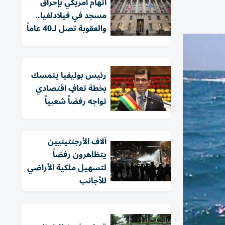
اتهام أمريكي بإحراق
مسجد في فيلادلفيا..
والعقوبة تصل لـ40 عاماً
رئيس بوليفيا يتمسك
بخطة تعافٍ اقتصادي
تواجه رفضاً شعبياً
آلاف الأرجنتينيين
يتظاهرون رفضاً
لتسهيل ملكية الأراضي
للأجانب