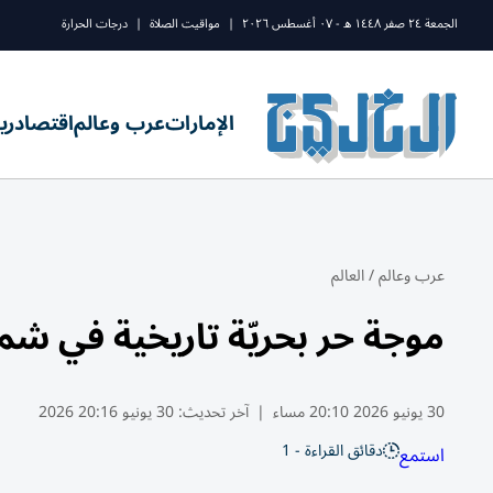
الجمعة ٢٤ صفر ١٤٤٨ ه - ٠٧ أغسطس ٢٠٢٦
|
مواقيت الصلاة
|
درجات الحرارة
الإمارات
عرب وعالم
اقتصاد
ري
عرب وعالم
/
العالم
موجة حر بحريّة تاريخية في 
30 يونيو 2026 20:10 مساء
|
آخر تحديث:
30 يونيو 20:16 2026
دقائق القراءة - 1
استمع