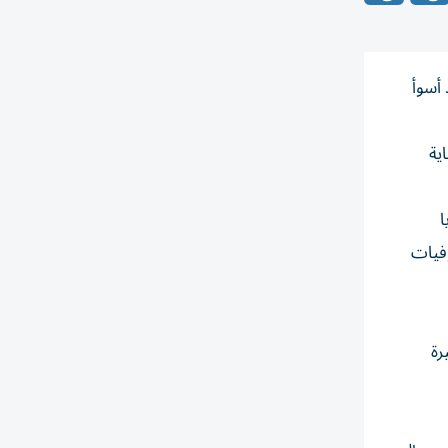
سوأ ​
ية
وريا
وفيات
رة