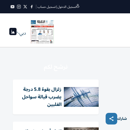
تسجيل الدخول
|
تسجيل حساب
دبي
--°
نرشح لكم
زلزال بقوة 5.8 درجة
يضرب قبالة سواحل
الفلبين
شارك