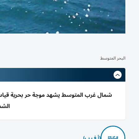
البحر المتوسط
الشدي
(أ.ف.ب)