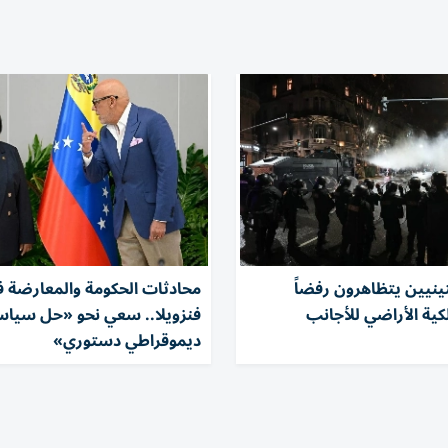
تينيين يتظاهرون رفضاً
محادثات الحكومة والمعارضة 
ية الأراضي للأجانب
فنزويلا.. سعي نحو «حل سيا
ديموقراطي دستوري»