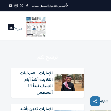
تسجيل الدخول
|
تسجيل حساب
دبي
--°
نرشح لكم
الإمارات.. «مرخيات
القلايد» أشدّ أيام
الصيف تبدأ 11
أغسطس
شارك
الإمارات تدين بأشد