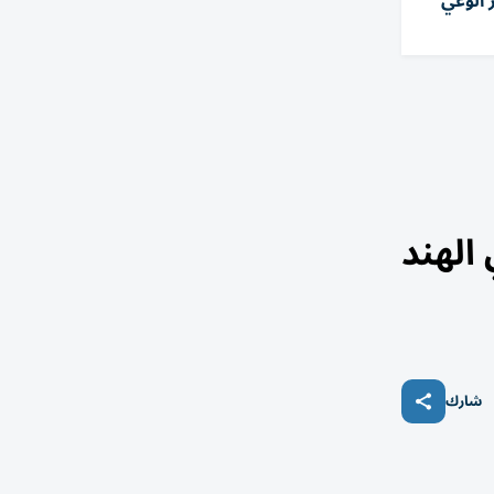
 الوعي
الهند
شارك