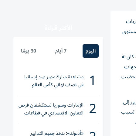
ريات
الأكثر قراءة
 مستوى
اليوم
7 أيام
30 يومًا
كان له
وجهات
1
، حظيت
مشاهدة مباراة مصر ضد إسبانيا
في نصف نهائي كأس العالم
لناشئات اليد 2026
2
ور إلى
الإمارات وسوريا تستكشفان فرص
ا تسبب
التعاون الاقتصادي في قطاعات
حيوية
«أدنوك»: نتخذ جميع التدابير