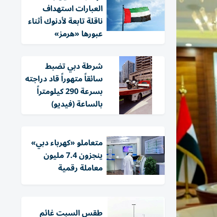
العبارات استهداف
ناقلة تابعة لأدنوك أثناء
عبورها «هرمز»
شرطة دبي تضبط
سائقاً متهوراً قاد دراجته
بسرعة 290 كيلومتراً
بالساعة (فيديو)
متعاملو «كهرباء دبي»
ينجزون 7.4 مليون
معاملة رقمية
طقس السبت غائم