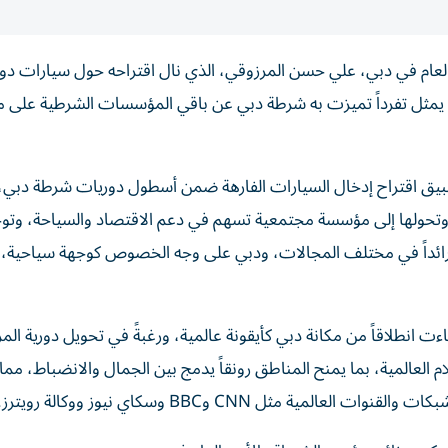
العام في دبي، علي حسن المرزوقي، الذي نال اقتراحه حول سيارات دو
صبح يمثل تفرداً تميزت به شرطة دبي عن باقي المؤسسات الشرطية على
تطبيق اقتراح إدخال السيارات الفارهة ضمن أسطول دوريات شرطة دبي، 
ني، وتحولها إلى مؤسسة مجتمعية تسهم في دعم الاقتصاد والسياحة، وت
ياً رائداً في مختلف المجالات، ودبي على وجه الخصوص كوجهة سياحية
ت انطلاقاً من مكانة دبي كأيقونة عالمية، ورغبةً في تحويل دورية المر
العالمية، بما يمنح المناطق رونقاً يدمج بين الجمال والانضباط، مم
مثل CNN وBBC وسكاي نيوز ووكالة رويترز.