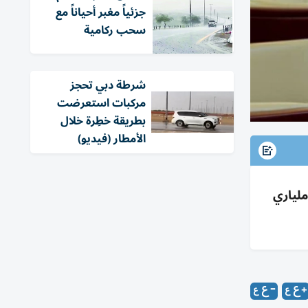
جزئياً مغبر أحياناً مع
سحب ركامية
شرطة دبي تحجز
مركبات استعرضت
بطريقة خطِرة خلال
الأمطار (فيديو)
ملياري