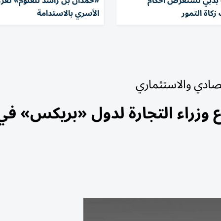
 بدبي تستعرض أحكام
«حمدان بن راشد للعلوم» تعزز
كاة التمور
الأسري بالاستدامة
تصادي والاستثماري
 وزراء التجارة لدول «بريكس» في 