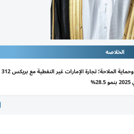
الخلاصه
الزيودي ين
و 28.5%