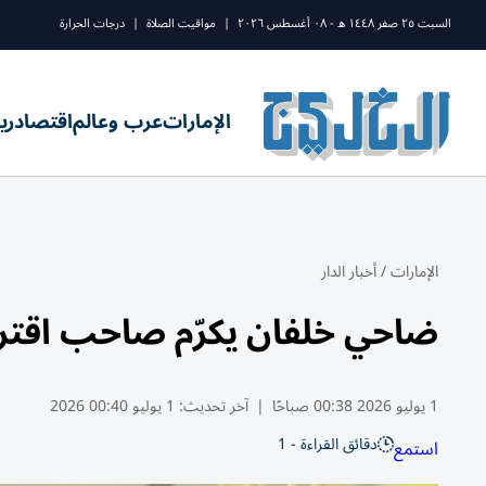
السبت ٢٥ صفر ١٤٤٨ ه - ٠٨ أغسطس ٢٠٢٦
|
مواقيت الصلاة
|
درجات الحرارة
الإمارات
عرب وعالم
اقتصاد
ري
الإمارات
/
أخبار الدار
ضاحي خلفان يكرّم صاحب اقترا
1 يوليو 2026 00:38 صباحًا
|
آخر تحديث:
1 يوليو 00:40 2026
دقائق القراءة - 1
استمع