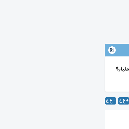
اقش ببريكس تعزيز التجارة والاستثمار وحماية الملاحة؛ تجارة الإمارات غير النفطية مع بريكس 312 مليار$