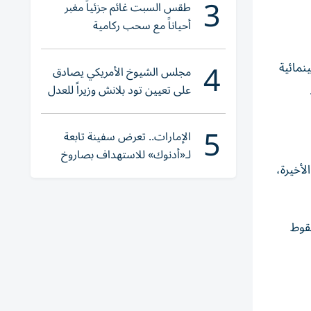
3
طقس السبت غائم جزئياً مغبر
أحياناً مع سحب ركامية
4
سينمائية
مجلس الشيوخ الأمريكي يصادق
على تعيين تود بلانش وزيراً للعدل
5
الإمارات.. تعرض سفينة تابعة
لـ«أدنوك» للاستهداف بصاروخ
لأخيرة،
أثناء عبورها «هرمز»
قوط