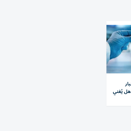
ار
ل يُغني