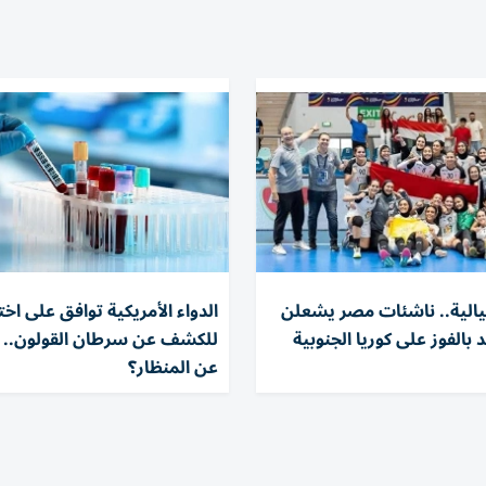
خيالية.. ناشئات مصر يشعلن
الدواء الأمريكية توافق على اختب
 بالفوز على كوريا الجنوبية
للكشف عن سرطان القولون.. ه
عن المنظار؟