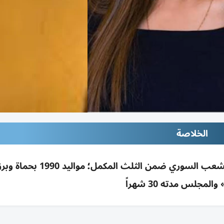
الخلاصة
تعيين الممثلة روزينا لاذقاني عضواً بمجلس الشعب السوري ضمن الثلث المكمل؛ موا
المجلس مدته 30 شهراً