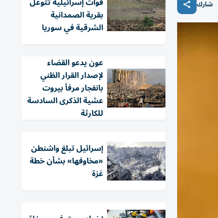
قوات إسرائيلية تتوغل
شارك
بقرية الصمدانية
الشرقية في سوريا
عون يدعو القضاء
لإصدار القرار الظني
بانفجار مرفأ بيروت
عشية الذكرى السادسة
للكارثة
إسرائيل تبلغ واشنطن
«مخاوفها» بشأن خطة
غزة