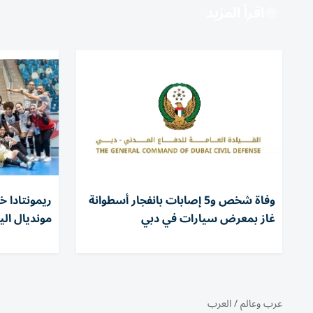
اقرأ المزيد
وفاة شخص و5 إصابات بانفجار أسطوانة
ريمونتادا 
غاز بمعرض سيارات في دبي
مونديال اليد
عرب وعالم
/
العرب