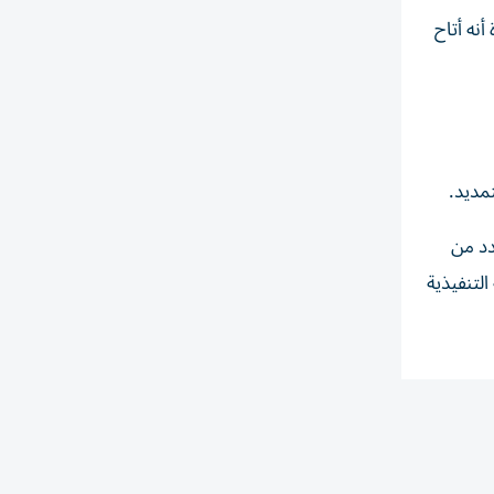
نه أتاح
دد من
لتنفيذية