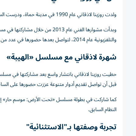
ولدت روزينا لاذقاني عام 1990 في مدينة حماة، ودرست السينوغرافيا في المعهد العالي للفنون المسرحية بدمشق.
وبدأت مشوارها الفني عام 2013 من
والتلفزيونية عام 2014، لتواصل بعدها حضورها في عدد من الأعمال الدرامية السورية والعربية المشتركة وأبرزها ولاد بديعة، وشوق.
شهرة لاذقاني مع مسلسل «الهيبة»
حظيت روزينا لاذقاني بانتشار واسع بعد مشاركتها في مسلسل «ا
قبل أن تواصل تقديم أدوار متنوعة عززت حضورها على الساحة
كما شاركت في بطولة مسلسل «تحت الأرض: موسم حار» إلى
النظام السابق.
تجربة وصفتها بـ"الاستثنائية"