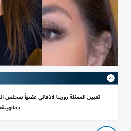
بـ«الهيبة» و