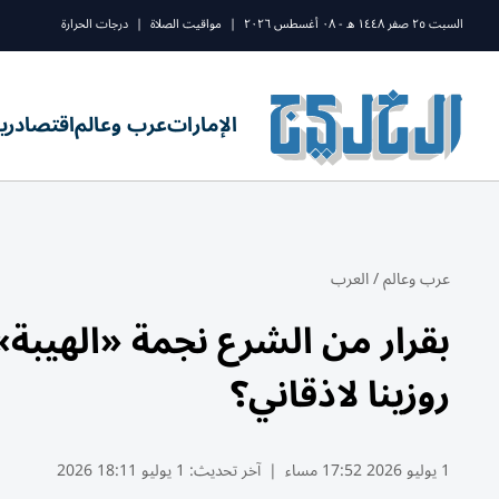
السبت ٢٥ صفر ١٤٤٨ ه - ٠٨ أغسطس ٢٠٢٦
|
مواقيت الصلاة
|
درجات الحرارة
الإمارات
عرب وعالم
اقتصاد
ري
عرب وعالم
/
العرب
بقرار من الشرع نجمة «الهي
روزينا لاذقاني؟
1 يوليو 2026 17:52 مساء
|
آخر تحديث:
1 يوليو 18:11 2026