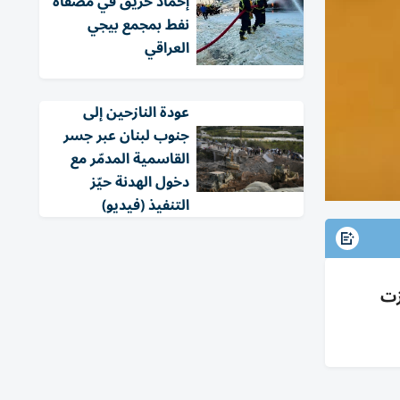
إخماد حريق في مصفاة
نفط بمجمع بيجي
العراقي
عودة النازحين إلى
جنوب لبنان عبر جسر
القاسمية المدمّر مع
دخول الهدنة حيّز
التنفيذ (فيديو)
ليد 1990 بحماة وبرزت