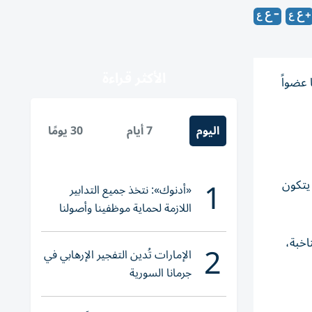
الأكثر قراءة
 عضواً
اليوم
7 أيام
30 يومًا
1
ذي يتكون
«أدنوك»: نتخذ جميع التدابير
اللازمة لحماية موظفينا وأصولنا
وعملياتنا
لناخبة،
2
الإمارات تُدين التفجير الإرهابي في
جرمانا السورية