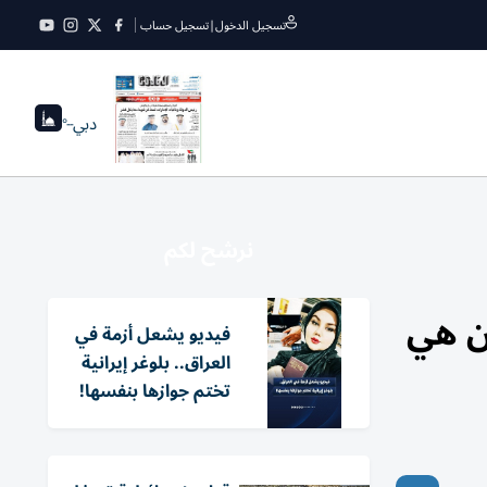
تسجيل الدخول
|
تسجيل حساب
دبي
--°
نرشح لكم
ن هي
فيديو يشعل أزمة في
العراق.. بلوغر إيرانية
تختم جوازها بنفسها!