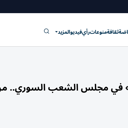
اضة
ثقافة
منوعات
رأي
فيديو
المزيد
بة» في مجلس الشعب السوري.. م