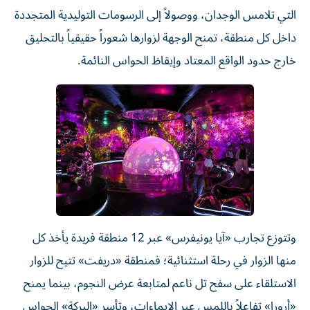
التي تلامس الوجدان، ووصولاً إلى الرسومات التوليدية المتجددة
داخل كل منطقة، تمنح الوجهة لزوارها شعوراً حقيقياً بالتحليق
خارج حدود الواقع المعتاد وإيقاظ الحواس النائمة.
وتتوزع تجارب «آيا يونيفرس» عبر 12 منطقة فريدة يأخذ كل
منها الزوار في رحلة استثنائية؛ فمنطقة «دريفت» تتيح للزوار
الاستلقاء على سفح تل ناعم لمتابعة عرض النجوم، بينما يمنح
«أرورا» تفاعلاً باللمس عبر الإيماءات، وتأسر «البركة» الحواس