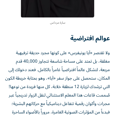
سارة مرداس
عوالم افتراضية
ولا تقتصر «آيا يونيفرس» على كونها مجرد حديقة ترفيهية
مغلقة، بل تمتد على مساحة شاسعة تتجاوز 40,000 قدم
مربعة، لتشكل عالماً افتراضياً غامراً بالكامل. فعند دخولك إلى
المكان، ستحصل على جواز سفر «آيا»، وهو بمثابة خريطة الكون
التي ترشدك لزيارة 12 منطقة خلابة، كل منها فريدة من نوعها!
صُممت قاعات هذا المعلم الاستثنائي لنقل الزوار تدريجياً عبر
مجرات وأكوان رقمية تتفاعل ديناميكياً مع حركاتهم البشرية؛
فبدءاً من المؤثرات الصوتية الغامرة، مروراً بالأضواء الساحرة