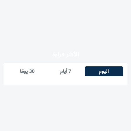
الأكثر قراءة
اليوم
7 أيام
30 يومًا
1
كيفية مشاهدة مباراة مانشستر يونايتد وباريس سان جيرمان
الودية والقنوات الناقلة
2
طقس السبت غائم جزئياً مغبر أحياناً مع سحب ركامية