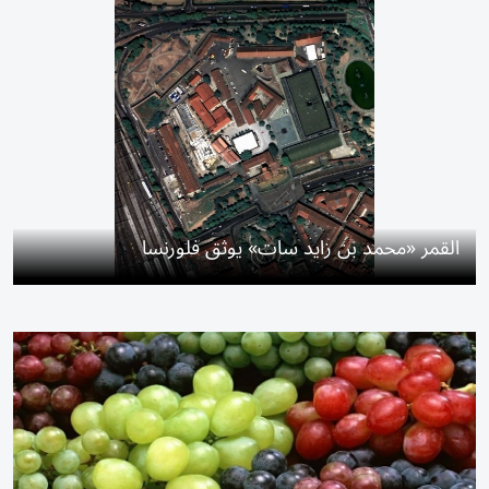
القمر «محمد بن زايد سات» يوثق فلورنسا