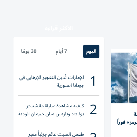
الأكثر قراءة
اليوم
7 أيام
30 يومًا
1
الإمارات تُدين التفجير الإرهابي في
جرمانا السورية
2
كيفية مشاهدة مباراة مانشستر
يونايتد وباريس سان جيرمان الودية
ة
والقنوات الناقلة
ز» فوراً
طقس السبت غائم جزئياً مغبر