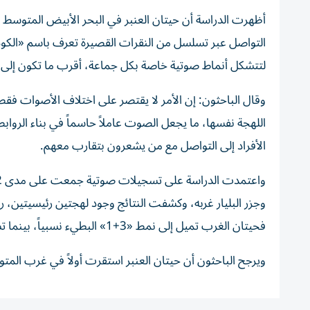
أظهرت الدراسة أن حيتان العنبر في البحر الأبيض المتوسط
التواصل عبر تسلسل من النقرات القصيرة تعرف باسم «الكود
لتتشكل أنماط صوتية خاصة بكل جماعة، أقرب ما تكون إلى ه
وقال الباحثون: إن الأمر لا يقتصر على اختلاف الأصوات فقط، 
اللهجة نفسها، ما يجعل الصوت عاملاً حاسماً في بناء الروا
الأفراد إلى التواصل مع من يشعرون بتقارب معهم.
وجزر البليار غربه، وكشفت النتائج وجود لهجتين رئيسيتين، ر
فحيتان الغرب تميل إلى نمط «3+1» البطيء نسبياً، بينما تستخدم حيتان الشرق نسخة أسرع، مع وجود بعض التداخل بين المجموعتين.
ويرجح الباحثون أن حيتان العنبر استقرت أولاً في غرب الم