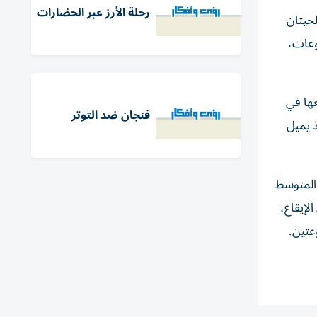
رحلة الأرز عبر الحضارات
حيتان
وعات،
عها في
فنجان ضد التوتر
ذ يميل
دق اليوناني شرق المتوسط
لإيقاع،