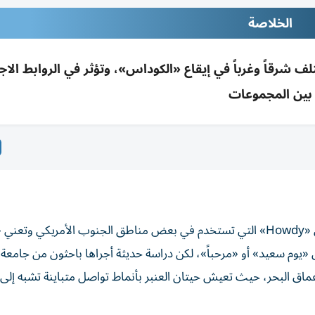
الخلاصة
شرقاً وغرباً في إيقاع «الكوداس»، وتؤثر في الروابط الاج
بين المجموعات
قد تبدو اختلافات اللهجات حكراً على البشر، من تحيات مثل «Howdy» التي تستخدم في بعض مناطق الجنوب الأمريكي 
الأسترالية المختصرة من «Good day» بمعنى «يوم سعيد» أو «مرحباً»، لكن دراسة حديثة أجراها باحثون من ج
أعماق البحر، حيث تعيش حيتان العنبر بأنماط تواصل متباينة تشبه إلى