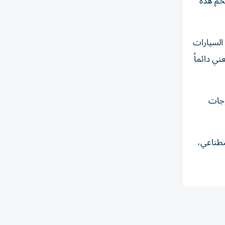
ضخم هذه
السيارات
ني دائماً
وجات
صطناعي،