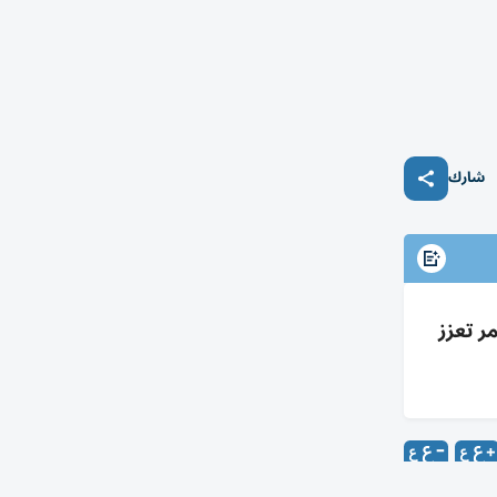
شارك
مر تعزز