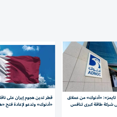
تايمز»: «أدنوك» من عملاق
قطر تدين هجوم إيران على ناقل
ى شركة طاقة كبرى تنافس
«أدنوك» وتدعو لإعادة فتح «هرم