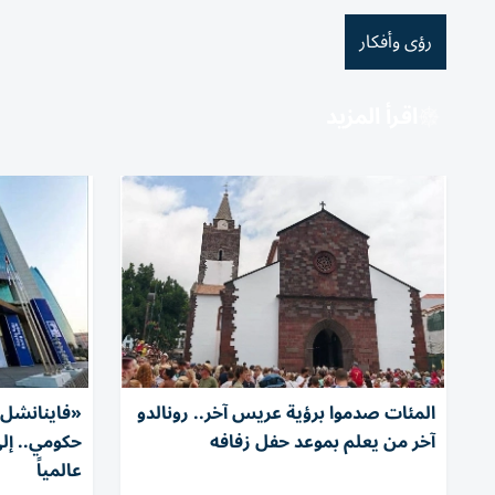
رؤى وأفكار
اقرأ المزيد
المئات صدموا برؤية عريس آخر.. رونالدو
«فاينانشل 
آخر من يعلم بموعد حفل زفافه
حكومي.. إل
عالمياً