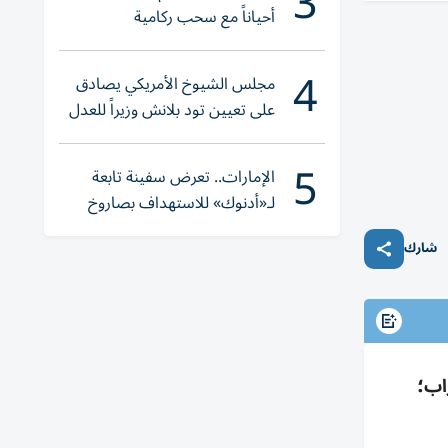
3
أحياناً مع سحب ركامية
4
مجلس الشيوخ الأمريكي يصادق
على تعيين تود بلانش وزيراً للعدل
5
الإمارات.. تعرض سفينة تابعة
لـ«أدنوك» للاستهداف بصاروخ
أثناء عبورها «هرمز»
شارك
اب؛