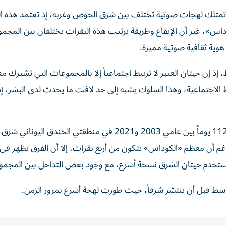
 تمتلك لهجات صوتية تختلف بين شرق الحوض وغربه، إذ تعتمد هذه ال
اس»، غير أن الإيقاع وطريقة ترتيب هذه النقرات يختلفان بين المجم
وية ثقافية صوتية مميزة.
إذ إن حيتان العنبر لا ترتبط اجتماعياً إلا بالمجموعات التي تشترك م
بط الاجتماعية، وهذا السلوك يشبه إلى حد لافت ما يحدث لدى البشر، إ
واعتمدت الدراسة على تسجيلات صوتية جمعت على مدى 112 يوماً بين عامي 2003 و2021 في منطقتي الخن
غم أن معظم «الكوداس» تتكون من أربع نقرات، إلا أن الفرق يظهر في ا
توسط قبل أن تنتشر شرقاً، حيث طورت لهجة أسرع بمرور الزمن.