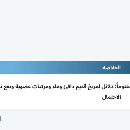
الخلاصه
يخ مفتوحاً؛ دلائل لمريخ قديم دافئ وماء ومركبات عضوية وبقع ن
الاحتمال