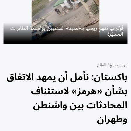
أوكرانيا تتهم روسيا بـ«صيد» المدنيين بواسطة الطائرات
المسيّرة
عرب وعالم
/
العالم
باكستان: نأمل أن يمهد الاتفاق
بشأن «هرمز» لاستئناف
المحادثات بين واشنطن
وطهران