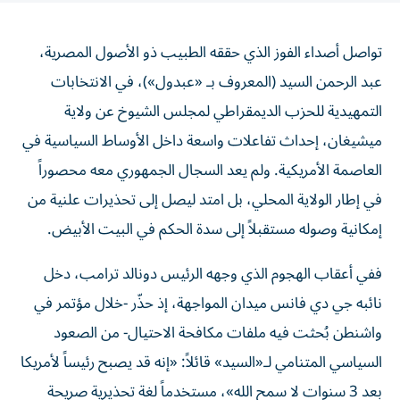
تواصل أصداء الفوز الذي حققه الطبيب ذو الأصول المصرية،
عبد الرحمن السيد (المعروف بـ «عبدول»)، في الانتخابات
التمهيدية للحزب الديمقراطي لمجلس الشيوخ عن ولاية
ميشيغان، إحداث تفاعلات واسعة داخل الأوساط السياسية في
العاصمة الأمريكية. ولم يعد السجال الجمهوري معه محصوراً
في إطار الولاية المحلي، بل امتد ليصل إلى تحذيرات علنية من
إمكانية وصوله مستقبلاً إلى سدة الحكم في البيت الأبيض.
ففي أعقاب الهجوم الذي وجهه الرئيس دونالد ترامب، دخل
نائبه جي دي فانس ميدان المواجهة، إذ حذّر -خلال مؤتمر في
واشنطن بُحثت فيه ملفات مكافحة الاحتيال- من الصعود
السياسي المتنامي لـ«السيد» قائلاً: «إنه قد يصبح رئيساً لأمريكا
بعد 3 سنوات لا سمح الله»، مستخدماً لغة تحذيرية صريحة