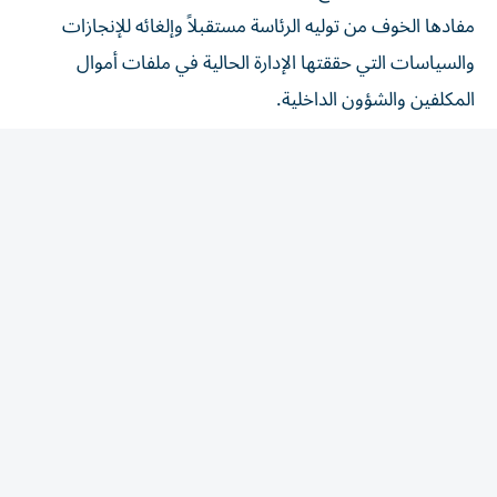
مفادها الخوف من توليه الرئاسة مستقبلاً وإلغائه للإنجازات
والسياسات التي حققتها الإدارة الحالية في ملفات أموال
المكلفين والشؤون الداخلية.
وأثارت تصريحات نائب الرئيس موجة انتقادات واضحة على
المنصات الرقمية والأوساط الحزبية والتقدمية، حيث اعتبرها
أنصار التيار التقدمي أن هذه التصريحات تتجاوز حدود النقد
السياسي أو الدعابة، لتستهدف الهوية والخلفية الثقافية للمرشح
بدلاً من مناقشة البرامج والسياسات عبر الصناديق الانتخابية.
المقالة التالية