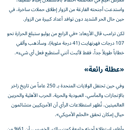
معرض أُقيم في العاصمة احتفالاً بالاستقلال إقبالاً ضعيفاً،
واستدعت أجنحته الفارغة من الزوار إطلاق حملات ساخرة، في
حين حال الحر الشديد دون توافد أعداد كبيرة من الزوار.
لكن ترامب قال الأربعاء: «في الرابع من يوليو ستبلغ الحرارة نحو
107 درجات فهرنهايت (41 درجة مئوية)، وسأذهب وألقي
خطاباً طويلاً جداً، فقط لأثبت أنني أستطيع فعل أي شيء».
«عطلة رائعة»
وفي حين تحتفل الولايات المتحدة بـ 250 عاماً من تاريخ زاخر
بالإنجازات والمآسي، العبودية والحرية، الحرب الأهلية والحربين
العالميتين، تُظهر استطلاعات الرأي أن الأمريكيين متشائمون
حيال إمكان تحقق «الحلم الأمريكي».
وأظهر استطلاع أجرته جامعة كوينيبياك، الخميس، أن 61% من