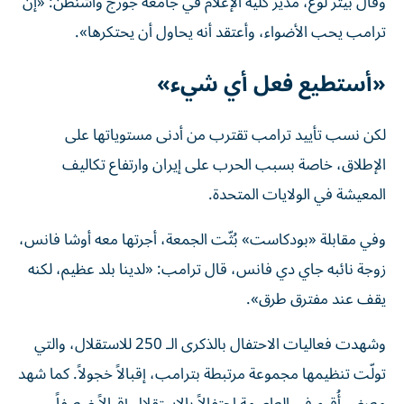
وقال بيتر لوغ، مدير كلية الإعلام في جامعة جورج واشنطن: «إن
ترامب يحب الأضواء، وأعتقد أنه يحاول أن يحتكرها».
«أستطيع فعل أي شيء»
لكن نسب تأييد ترامب تقترب من أدنى مستوياتها على
الإطلاق، خاصة بسبب الحرب على إيران وارتفاع تكاليف
المعيشة في الولايات المتحدة.
وفي مقابلة «بودكاست» بُثّت الجمعة، أجرتها معه أوشا فانس،
زوجة نائبه جاي دي فانس، قال ترامب: «لدينا بلد عظيم، لكنه
يقف عند مفترق طرق».
وشهدت فعاليات الاحتفال بالذكرى الـ 250 للاستقلال، والتي
تولّت تنظيمها مجموعة مرتبطة بترامب، إقبالاً خجولاً. كما شهد