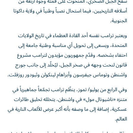
سفح الجبل الصخري، المنحوت على قمته وجوه أربعة من
أسلافه التاريخيين، فيما استحال نصباً وطنياً في ولاية داكوتا
الجنوبية.
ويعتبر ترامب نفسه أحد القادة العظماء في تاريخ الولايات
المتحدة، ويسعى إلى تحويل أي مناسبة وطنية جامعة إلى
احتفاء بشخصه. وقدّم جمهوريون مؤيدون لترامب مشروع
قانون لنحت وجهه في صخر الجبل، ليُخلّد إلى جانب جورج
واشنطن وتوماس جيفرسون وأبراهام لينكولن وثيودور روزفلت.
وفي الرابع من يوليو/ تموز، ينظّم ترامب تجمّعاً جماهيرياً في
متنزه «ناشيونال مول» في واشنطن، يتخلله تحليق طائرات
عسكرية، إضافة إلى ما وصفه بأنه أكبر عرض للألعاب النارية في
العالم.