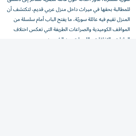
للمطالبة بحقها في ميراث داخل منزل عربي قديم، لتكتشف أن
المنزل تقيم فيه عائلة سوريّة، ما يفتح الباب أمام سلسلة من
المواقف الكوميدية والصراعات الطريفة التي تعكس اختلاف
العادات والثقافات واللهجات بين الشعبين.
عرب وعالم
/
العرب
دمشق تعلن اتفاقاً مع موسكو
بشأن إدارة قاعدتيها في غرب
سوريا
9 أغسطس 2026 16:27 مساء
|
آخر تحديث:
9 أغسطس 16:39 2026