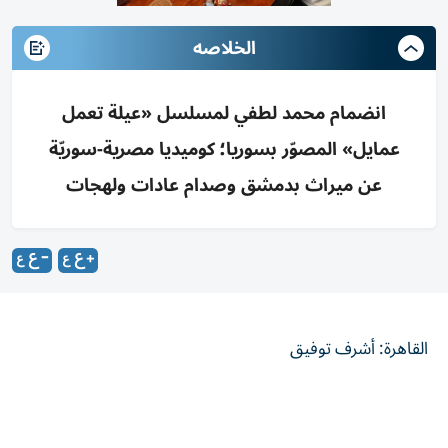
الخلاصه
انضمام محمد لطفي لمسلسل «عيلة تعمل
عمايل» المصوّر بسوريا؛ كوميديا مصرية-سوريّة
عن ميراث بدمشق وصدام عادات ولهجات
القاهرة: أشرف توفيق
انضم الفنان المصري محمد لطفي إلى فريق عمل المسلسل