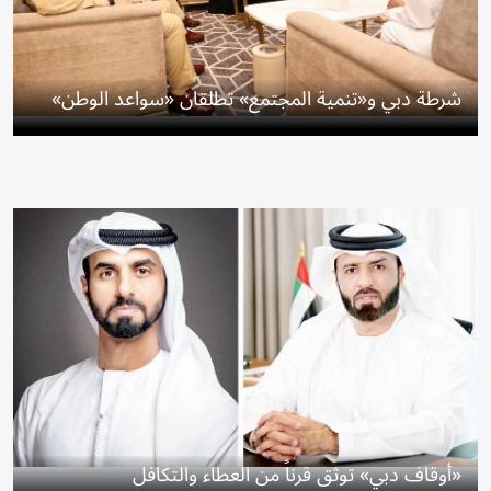
شرطة دبي و«تنمية المجتمع» تطلقان «سواعد الوطن»
«أوقاف دبي» توثق قرناً من العطاء والتكافل