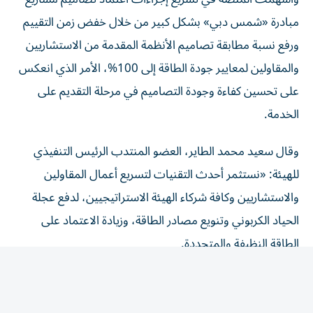
مبادرة «شمس دبي» بشكل كبير من خلال خفض زمن التقييم
ورفع نسبة مطابقة تصاميم الأنظمة المقدمة من الاستشاريين
والمقاولين لمعايير جودة الطاقة إلى 100%، الأمر الذي انعكس
على تحسين كفاءة وجودة التصاميم في مرحلة التقديم على
الخدمة.
وقال سعيد محمد الطاير، العضو المنتدب الرئيس التنفيذي
للهيئة: «نستثمر أحدث التقنيات لتسريع أعمال المقاولين
والاستشاريين وكافة شركاء الهيئة الاستراتيجيين، لدفع عجلة
الحياد الكربوني وتنويع مصادر الطاقة، وزيادة الاعتماد على
الطاقة النظيفة والمتجددة.
وتسهم منصة «هب ريح» في تمكين الاستشاريين والمقاولين،
ضمن مبادرة «شمس دبي»، من التحقق المسبق من جودة
التصاميم وتسريع إجراءات الاعتماد وفق أعلى المعايير الفنية،