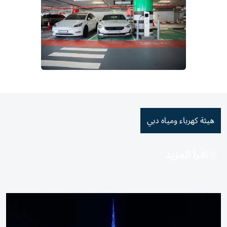
هيئة كهرباء ومياه دبي
اقرأ المزيد