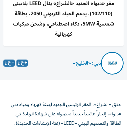
مقر «ديوا» الجديد «الشراع» ينال LEED بلاتيني
(102/110)، يدعم الحياد الكربوني 2050، بطاقة
شمسية 5MW، ذكاء اصطناعي، وشحن مركبات
كهربائية
دبي: «الخليج»
حقق «الشراع»، المقر الرئيسي الجديد لهيئة كهرباء ومياه دبي
«ديوا»، إنجازاً عالمياً جديداً بحصوله على شهادة الريادة في
الطاقة والتصميم البيئي «LEED» (فئة الإنشاءات الجديدة)،