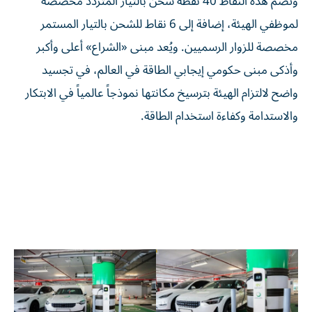
وتضم هذه النقاط 40 نقطة شحن بالتيار المتردد مخصصة
لموظفي الهيئة، إضافة إلى 6 نقاط للشحن بالتيار المستمر
مخصصة للزوار الرسميين. ويُعد مبنى «الشراع» أعلى وأكبر
وأذكى مبنى حكومي إيجابي الطاقة في العالم، في تجسيد
واضح لالتزام الهيئة بترسيخ مكانتها نموذجاً عالمياً في الابتكار
والاستدامة وكفاءة استخدام الطاقة.