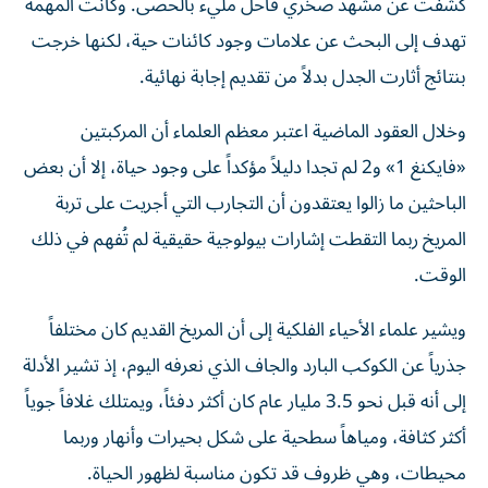
كشفت عن مشهد صخري قاحل مليء بالحصى. وكانت المهمة
تهدف إلى البحث عن علامات وجود كائنات حية، لكنها خرجت
بنتائج أثارت الجدل بدلاً من تقديم إجابة نهائية.
وخلال العقود الماضية اعتبر معظم العلماء أن المركبتين
«فايكنغ 1» و2 لم تجدا دليلاً مؤكداً على وجود حياة، إلا أن بعض
الباحثين ما زالوا يعتقدون أن التجارب التي أجريت على تربة
المريخ ربما التقطت إشارات بيولوجية حقيقية لم تُفهم في ذلك
الوقت.
ويشير علماء الأحياء الفلكية إلى أن المريخ القديم كان مختلفاً
جذرياً عن الكوكب البارد والجاف الذي نعرفه اليوم، إذ تشير الأدلة
إلى أنه قبل نحو 3.5 مليار عام كان أكثر دفئاً، ويمتلك غلافاً جوياً
أكثر كثافة، ومياهاً سطحية على شكل بحيرات وأنهار وربما
محيطات، وهي ظروف قد تكون مناسبة لظهور الحياة.