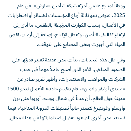
ووفقاً لمسح عالمي أجرته شركة التأمين «مارش»، في عام
2025، تعرض نحو ثلاثة أرباع المؤسسات لخسائر أو اضطرابات
في الأعمال، بسبب الكوارث المرتبطة بالطقس، ما أدى إلى
ارتفاع تكاليف التأمين، وتعطل الإنتاج، إضافة إلى أزمات نقص
المياه التي أجبرت بعض المصانع على التوقف.
وفي ظل هذه التحديات، بدأت مدن عديدة تعزيز قدرتها على
الصمود المناخي، الأمر الذي أصبح عاملاً مهماً في جذب
الشركات والمواهب والاستثمارات، وأظهر تقرير صادر عن
«منتدى أوليفر وايمان»، قام بتقييم جاذبية الأعمال لنحو 1500
مدينة حول العالم، أن مدناً في شمال ووسط أوروبا مثل برن
وأوسلو وغوتنبرغ تتصدر حالياً تصنيفات المرونة المناخية، فيما
تستعد مدن أخرى للصعود بفضل استثماراتها في هذا المجال.
وتستثمر مدن متزايدة في مشاريع البنية التحتية لمواجهة