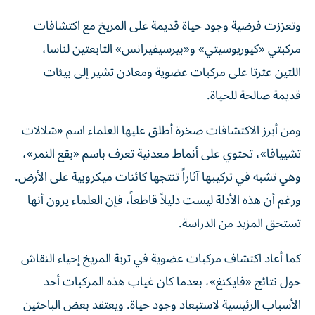
وتعززت فرضية وجود حياة قديمة على المريخ مع اكتشافات
مركبتي «كيوريوسيتي» و«بيرسيفيرانس» التابعتين لناسا،
اللتين عثرتا على مركبات عضوية ومعادن تشير إلى بيئات
قديمة صالحة للحياة.
ومن أبرز الاكتشافات صخرة أطلق عليها العلماء اسم «شلالات
تشييافا»، تحتوي على أنماط معدنية تعرف باسم «بقع النمر»،
وهي تشبه في تركيبها آثاراً تنتجها كائنات ميكروبية على الأرض.
ورغم أن هذه الأدلة ليست دليلاً قاطعاً، فإن العلماء يرون أنها
تستحق المزيد من الدراسة.
كما أعاد اكتشاف مركبات عضوية في تربة المريخ إحياء النقاش
حول نتائج «فايكنغ»، بعدما كان غياب هذه المركبات أحد
الأسباب الرئيسية لاستبعاد وجود حياة. ويعتقد بعض الباحثين