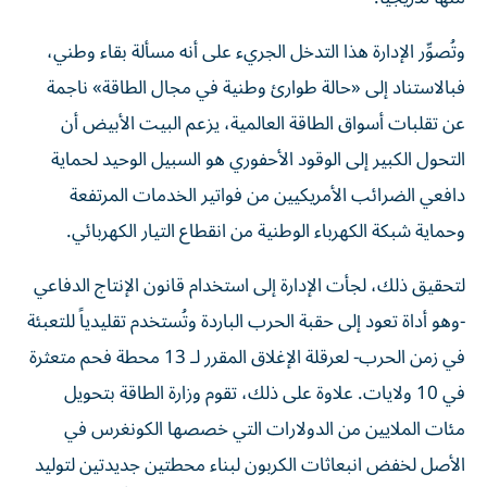
وتُصوِّر الإدارة هذا التدخل الجريء على أنه مسألة بقاء وطني،
فبالاستناد إلى «حالة طوارئ وطنية في مجال الطاقة» ناجمة
عن تقلبات أسواق الطاقة العالمية، يزعم البيت الأبيض أن
التحول الكبير إلى الوقود الأحفوري هو السبيل الوحيد لحماية
دافعي الضرائب الأمريكيين من فواتير الخدمات المرتفعة
وحماية شبكة الكهرباء الوطنية من انقطاع التيار الكهربائي.
لتحقيق ذلك، لجأت الإدارة إلى استخدام قانون الإنتاج الدفاعي
-وهو أداة تعود إلى حقبة الحرب الباردة وتُستخدم تقليدياً للتعبئة
في زمن الحرب- لعرقلة الإغلاق المقرر لـ 13 محطة فحم متعثرة
في 10 ولايات. علاوة على ذلك، تقوم وزارة الطاقة بتحويل
مئات الملايين من الدولارات التي خصصها الكونغرس في
الأصل لخفض انبعاثات الكربون لبناء محطتين جديدتين لتوليد