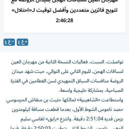
تتويج فائزين متعددين وأفضل توقيت لـ«احتلال»
2:46:28
تواصلت، السبت، فعاليات النسخة الثانية من مهرجان العين
لسباقات الهجن، لليوم الثاني على التوالي، حيث شهد ميدان
الروضة منافسات السباق التمهيدي لسن الفطامين في الفترة
الصباحية، بمشاركة خليجية واسعة.
واستطاعت «الشاهينية» لمالكها حثيث بن منقاش الحرسوسي
حصد ناموس الشوط الأول، بعدما قطعت مسافة كيلومترين
بزمن قدره 2:51:04 دقيقة. وانتزع «رايق» لغاسي سليم
الوهيبي ناموس الشوط الثاني بتوقيت 2:50:03 دقيقة، فيما