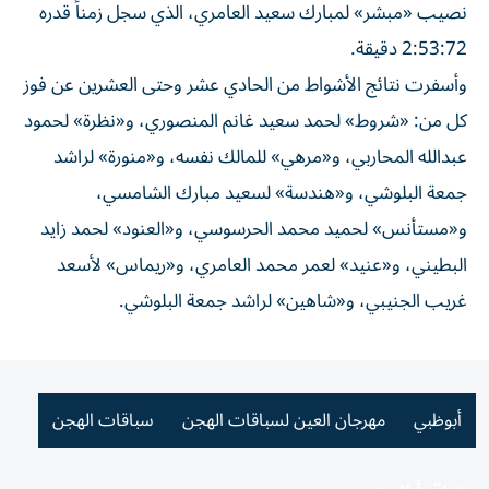
نصيب «مبشر» لمبارك سعيد العامري، الذي سجل زمناً قدره
2:53:72 دقيقة.
وأسفرت نتائج الأشواط من الحادي عشر وحتى العشرين عن فوز
كل من: «شروط» لحمد سعيد غانم المنصوري، و«نظرة» لحمود
عبدالله المحاربي، و«مرهي» للمالك نفسه، و«منورة» لراشد
جمعة البلوشي، و«هندسة» لسعيد مبارك الشامسي،
و«مستأنس» لحميد محمد الحرسوسي، و«العنود» لحمد زايد
البطيني، و«عنيد» لعمر محمد العامري، و«ريماس» لأسعد
غريب الجنيبي، و«شاهين» لراشد جمعة البلوشي.
أبوظبي
مهرجان العين لسباقات الهجن
سباقات الهجن