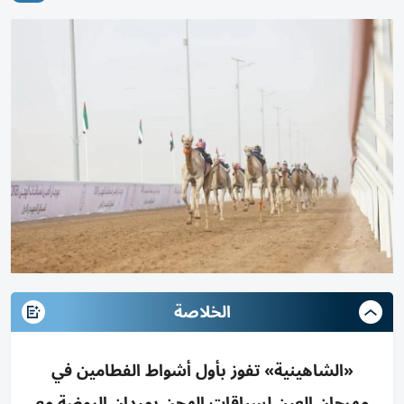
الخلاصة
«الشاهينية» تفوز بأول أشواط الفطامين في
مهرجان العين لسباقات الهجن بميدان الروضة مع