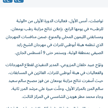
تواصلت، أمس الأول، فعاليات الدورة الأولى من «الوثبة
للرطب» في يومها الرابع، بإعلان نتائج مزاينة رطب بومعان،
ومسابقتي الليمون المحلي والمنوع، ضمن منافسات المهرجان
الذي تنظمه هيئة أبوظبي للتراث في مهرجان الشيخ زايد
الصيفي بمنطقة الوثبة، ويستمر حتى 9 أغسطس الجاري.
وتوّج عبيد خلفان المزروعي، المدير التنفيذي لقطاع المهرجانات
والفعاليات في هيئة أبوظبي للتراث، الفائزين في المسابقات،
حيث أسفرت نتائج مزاينة بومعان عن فوز مصبح سالم سعيد
سالم المرر بالمركز الأول، وحلّت ميرة علي مرشد المرر ثانية،
وجاء محمد مطر هويدن الشامسي في المركز الثالث.
وخصصت اللجنة المنظمة للمزاينة 15 جائزة بقيمة إجمالية تبلغ