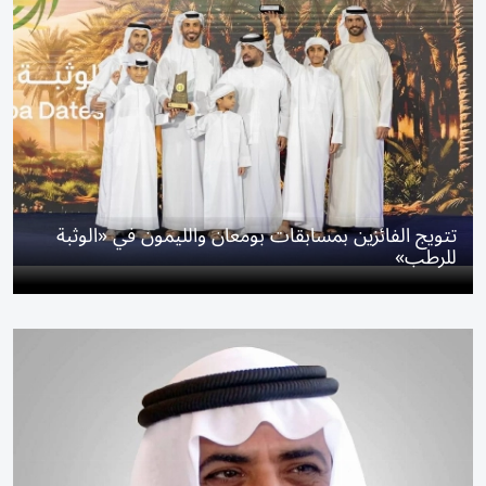
تتويج الفائزين بمسابقات بومعان والليمون في «الوثبة
للرطب»