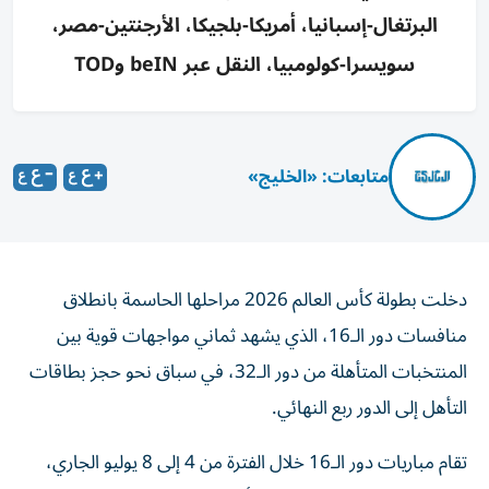
البرتغال-إسبانيا، أمريكا-بلجيكا، الأرجنتين-مصر،
سويسرا-كولومبيا، النقل عبر beIN وTOD
متابعات: «الخليج»
دخلت بطولة كأس العالم 2026 مراحلها الحاسمة بانطلاق
منافسات دور الـ16، الذي يشهد ثماني مواجهات قوية بين
المنتخبات المتأهلة من دور الـ32، في سباق نحو حجز بطاقات
التأهل إلى الدور ربع النهائي.
تقام مباريات دور الـ16 خلال الفترة من 4 إلى 8 يوليو الجاري،