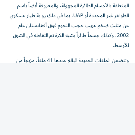
الظواهر غير المحددة أو UAP، بما في ذلك رواية طيار عسكري
عن مثلث ضخم غريب حجب النجوم فوق أفغانستان عام
2002، وكذلك جسماً طائراً يشبه الكرة تم التقاطه في الشرق
الأوسط.
وتتضمن الملفات الجديدة البالغ عددها 41 ملفاً، مزيجاً من
الوثائق والصور ومقاطع الفيديو، والتي تأتي من سجلات
البنتاغون، ومكتب التحقيقات الفيدرالي (FBI)، ووكالة
المخابرات المركزية (CIA)، ووزارة الخارجية، والمكتب التنفيذي
للرئيس، حيث يعود أقدمها إلى عام 1948 وأحدثها العام الجاري
2026، فيما يمثل هذا الإفصاح الإصدار الخامس بموجب أمر
تنفيذي وقعه الرئيس دونالد ترامب في يناير/ كانون الثاني،
يوجه الجيش والوكالات الأخرى لكشف المزيد من الوثائق
المتعلقة بالأجسام الطائرة المجهولة.