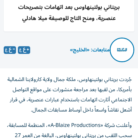
بريتاني بولتينهاوس بعد اتهامات بتصريحات
عنصرية، ومنح التاج للوصيفة ميلا هادلي
متابعات: «الخليج»
جُردت بريتاني بولتينهاوس، ملكة جمال ولاية كارولاينا الشمالية
بأمريكا، من لقبها بعد مراجعة منشورات على مواقع التواصل
الاجتماعي أثارت اتهامات باستخدام عبارات عنصرية، في قرار
أشعل نقاشاً واسعاً داخل أوساط مسابقات الجمال.
وأعلنت شركة «A-Blaize Productions»، المنظمة للمسابقة،
سحب اللقب من بريتاني بولتينهاوس، البالغة من العمر 27