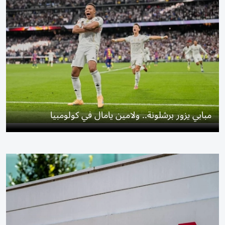
مبابي يزور برشلونة.. ولامين يامال في كولومبيا