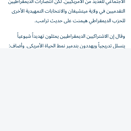
التقدميين في ولاية ميتشيغان والانتخابات التمهيدية الأخرى
للحزب الديمقراطي هيمنت على حديث ترامب.
وقال إن الاشتراكيين الديمقراطيين يمثلون تهديداً شيوعياً
يتسلل تدريجياً ويهددون بتدمير نمط الحياة الأمريكي. وأضاف:
«أعتقد أنه التهديد الأكبر». ولا يُعرّف أي من المرشحين
الديمقراطيين الفائزين في ميتشيغان نفسه بأنه اشتراكي
ديمقراطي، لكن بعض المرشحين التقدميين الذين حققوا
انتصارات في الانتخابات التمهيدية السابقة يفعلون ذلك.
وفي ظل تراجع شعبيته في استطلاعات الرأي، اشتكى ترامب
من عدم حصوله على التقدير المناسب لسياساته.
وقال: «لا أحصل ‌على تقدير لأي شيء».