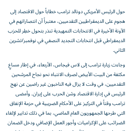
حول الرئيس الأمريكي دونالد ترامب خطاباً حول الاقتصاد إلى
هجوم على الديمقراطيين التقدميين، معتبراً أن انتصاراتهم في
الآونة الأخيرة في الانتخابات التمهيدية تنذر بتحول خطِر للحزب
‌الديمقراطي قبل انتخابات التجديد النصفي في نوفمبر/تشرين
الثاني.
وجاءت زيارة ترامب إلى لاس فيجاس، الأربعاء، في ​إطار مساعٍ
مكثفة من البيت الأبيض لصرف الانتباه نحو نجاح المرشحين
التقدميين، في ‌وقت لا يزال فيه الناخبون غير ‌راضين عن نهج
الرئيس في إدارة الاقتصاد وشن الحرب على إيران. وأمضى
ترامب وقتاً في التركيز على الأحكام الضريبية في حزمة الإنفاق
التي طرحها الجمهوريون العام الماضي، بما في ذلك تدابير لإلغاء
الضرائب ‌على الإكراميات وأجور العمل الإضافي ودخل الضمان
الاجتماعي للعديد من الأمريكيين. لكن انتصارات الديمقراطيين