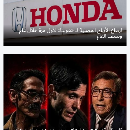
ارتفاع الأرباح الفصلية لـ «هوندا» لأول مرة خلال عام
ونصف العام
كايروكي تطرح «سوبرنوفا».. محمود سعد ومحمود عزب