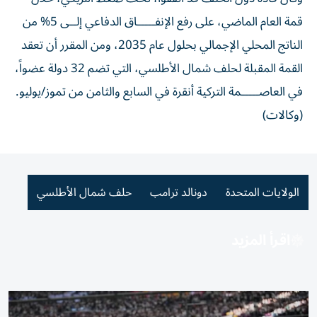
قمة العام الماضي، على رفع الإنفـــــاق الدفاعي إلــى 5% من
الناتج المحلي الإجمالي بحلول عام 2035، ومن المقرر أن تعقد
القمة المقبلة لحلف شمال الأطلسي، التي تضم 32 دولة عضواً،
في العاصـــــمة التركية أنقرة في السابع والثامن من تموز/يوليو.
(وكالات)
الولايات المتحدة
دونالد ترامب
حلف شمال الأطلسي
اقرأ المزيد