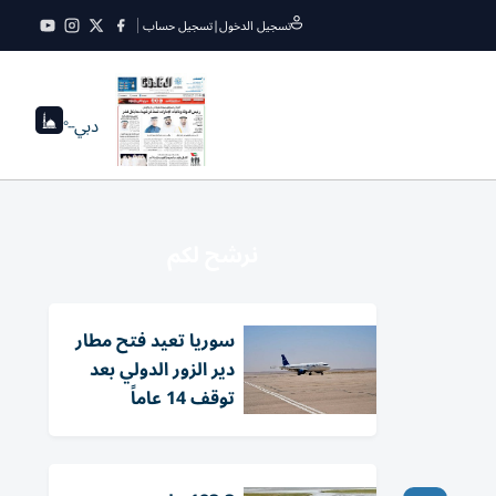
تسجيل الدخول
|
تسجيل حساب
دبي
--°
نرشح لكم
سوريا تعيد فتح مطار
دير الزور الدولي بعد
توقف 14 عاماً