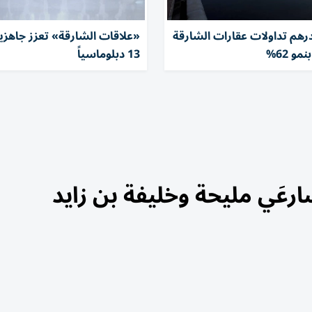
درهم تداولات عقارات الشارقة
«علاقات الشارقة» تعزز جاهزي
مو 62%
13 دبلوماسياً
رعَي مليحة وخليفة بن زايد