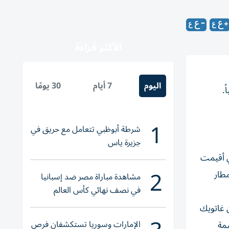
الأكثر قراءة
اليوم
7 أيام
30 يومًا
.
1
شرطة أبوظبي تتعامل مع حريق في
جزيرة ياس
ي أقيمت
2
طار
مشاهدة مباراة مصر ضد إسبانيا
في نصف نهائي كأس العالم
لناشئات اليد 2026
ن غاتويك
الإمارات وسوريا تستكشفان فرص
يمة