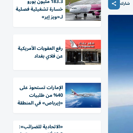
183.3 مليون يورو
شارك
خسارة تشغيلية فصلية
لـ«ويز إير»
رفع العقوبات الأمريكية
عن فلاي بغداد
الإمارات تستحوذ على
40% من طلبيات
«إيرباص» في المنطقة
«الاتحادية للضرائب»: