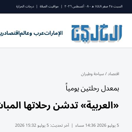
السبت ٢٥ صفر ١٤٤٨ ه - ٠٨ أغسطس ٢٠٢٦
|
مواقيت الصلاة
|
درجات الحرارة
الإمارات
عرب وعالم
اقتصاد
ري
اقتصاد
/
سياحة وطيران
بمعدل رحلتين يومياً
«العربية» تدشن رحلاتها المبا
5 يوليو 2026 14:36 مساء
|
آخر تحديث:
5 يوليو 15:32 2026