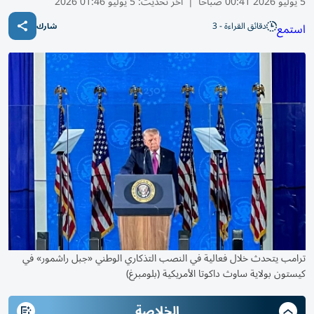
5 يوليو 2026 00:41 صباحًا
|
آخر تحديث:
5 يوليو 01:46 2026
دقائق القراءة - 3
استمع
شارك
ترامب يتحدث خلال فعالية في النصب التذكاري الوطني «جبل راشمور» في
كيستون بولاية ساوث داكوتا الأمريكية (بلومبرغ)
الخلاصة