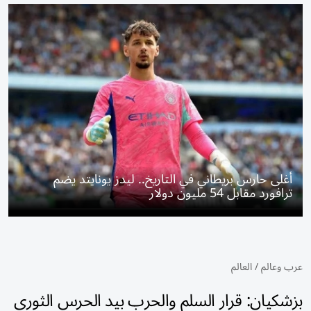
أغلى حارس بريطاني في التاريخ.. ليدز يونايتد يضم
ترافورد مقابل 54 مليون دولار
عرب وعالم
/
العالم
بزشكيان: قرار السلم والحرب بيد الحرس الثوري