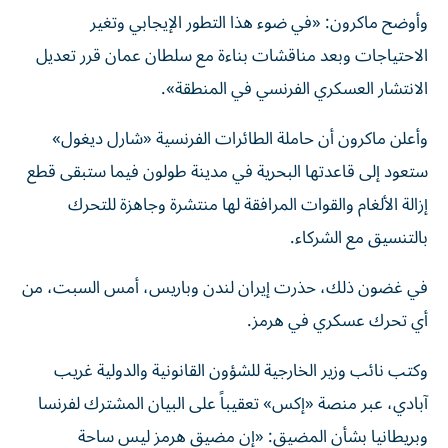
وأوضح ماكرون: «في ضوء هذا التطور الإيجابي وتغير
الاحتياجات وبعد مناقشات بناءة مع سلطان عمان قرر تعديل
الانتشار العسكري الفرنسي في المنطقة».
وأعلن ماكرون أن حاملة الطائرات الفرنسية «شارل ديغول»
ستعود إلى قاعدتها البحرية في مدينة طولون فيما ستبقى قطع
إزالة الألغام والقوات المرافقة لها منتشرة وجاهزة للتحرك
بالتنسيق مع الشركاء.
في غضون ذلك، حذرت إيران لندن وباريس، أمس السبت، من
أي تحرك عسكري في هرمز.
وكتب نائب وزير الخارجية للشؤون القانونية والدولية غريب
آبادي، عبر منصة «إكس» تعقيباً على البيان المشترك لفرنسا
وبريطانيا بشأن المضيق: «إن مضيق هرمز ليس ساحة