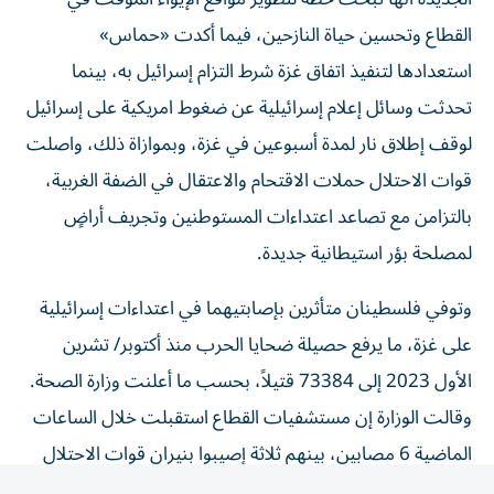
القطاع وتحسين حياة النازحين، فيما أكدت «حماس»
استعدادها لتنفيذ اتفاق غزة شرط التزام إسرائيل به، بينما
تحدثت وسائل إعلام إسرائيلية عن ضغوط امريكية على إسرائيل
لوقف إطلاق نار لمدة أسبوعين في غزة، وبموازاة ذلك، واصلت
قوات الاحتلال حملات الاقتحام والاعتقال في الضفة الغربية،
بالتزامن مع تصاعد اعتداءات المستوطنين وتجريف أراضٍ
لمصلحة بؤر استيطانية جديدة.
وتوفي فلسطينان متأثرين بإصابتيهما في اعتداءات إسرائيلية
على غزة، ما يرفع حصيلة ضحايا الحرب منذ أكتوبر/ تشرين
الأول 2023 إلى 73384 قتيلاً، بحسب ما أعلنت وزارة الصحة.
وقالت الوزارة إن مستشفيات القطاع استقبلت خلال الساعات
الماضية 6 مصابين، بينهم ثلاثة إصيبوا بنيران قوات الاحتلال
في خان يونس، جنوبي القطاع.