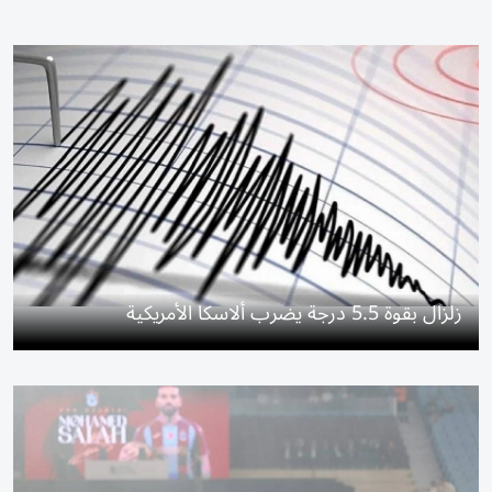
زلزال بقوة 5.5 درجة يضرب ألاسكا الأمريكية