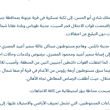
ن ملك شادي أبو الحسن، إلى ثكنة عسكرية في قرية عربونة بمحافظة ج
اقتحمت قوات الاحتلال فجر السبت، مدينة طوباس وبلدة عقابا شمال
 دون التبليغ عن اعتقالات.
ن مدينة نابلس. وهاجم مستوطنون مساكن عائلة سمير أعبيد المصري 
إلى إصابة سمير أعبيد ومحمود المصري، برضوض وكدمات وحالات اخ
. كما اعتقلت القوات ناشطين أجنبيين اثنين من المنطقة. وأصيب ثلاث
ما سرق مستوطنون أربعة رؤوس من الأغنام في قرية أم صفا شمال غ
احتلال، حيث أطلقت الرصاص المطاطي تجاه الأهالي.
صبحت محاطة ببؤر استيطانية من كافة الاتجاهات.
داءات المستوطنين، التي تشمل تجريف الأراضي والاستيلاء عليها، إلى