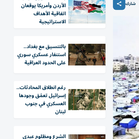
شارك
الأردن وأمريكا يوقعان
اتفاقية الأهداف
الاستراتيجية
بالتنسيق مع بغداد..
استنفار عسكري سوري
على الحدود العراقية
رغم انطلاق المحادثات..
إسرائيل تعمّق وجودها
العسكري في جنوب
لبنان
الشرع ومظلوم عبدي