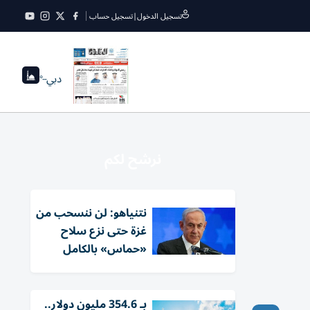
تسجيل الدخول
|
تسجيل حساب
دبي
--°
نرشح لكم
نتنياهو: لن ننسحب من
غزة حتى نزع سلاح
«حماس» بالكامل
بـ 354.6 مليون دولار..