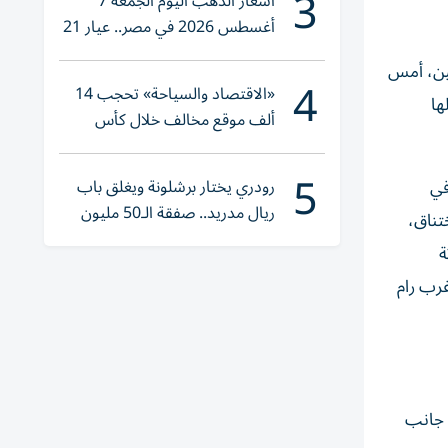
3
أسعار الذهب اليوم الجمعة 7
أغسطس 2026 في مصر.. عيار 21
يقترب من هذا الرقم
نين، أمس
4
«الاقتصاد والسياحة» تحجب 14
ها
ألف موقع مخالف خلال كأس
العالم 2026
5
رودري يختار برشلونة ويغلق باب
في
ريال مدريد.. صفقة الـ50 مليون
تناق،
يورو تقترب
ة
رب رام
 جانب