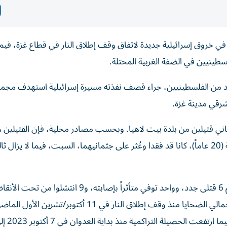
خروق إسرائيلية جديدة لاتفاق وقف إطلاق النار في قطاع غزة، في
طينيين في الضفة الغربية المحتلة.
 من الفلسطينيين، جراء قصف نفذته مسيرة إسرائيلية استهدف مجم
رقي مدينة غزة.
ي قتيلين من بلدة بيت لاهيا. وبحسب مصادر محلية، فإن القتيلين ه
حسين خميس أبو ربيع (46 عاماً)، وحمزة عماد جهاد حمدونة (20 عاماً)، كانا قد فقدا وعُثر على جثمانيهما، السبت، فيما لا 
إصابة، إلى مستشفيات القطاع خلال 24 ساعة. وبينت أن إجمالي الضحايا منذ وقف إطلاق النار في 11 أكتوبر/تشر
1,066 قتيلاً و3,445 إصابة، إضافة إلى 797 حالة انتشال. فيما ارتفعت الح