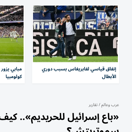
إنفاق قياسي لفابريغاس بسبب دوري
مبابي يزور 
الأبطال
كولومبيا
عرب وعالم
/
تقارير
«باع إسرائيل للحريديم».. كيف
سموتريتش؟