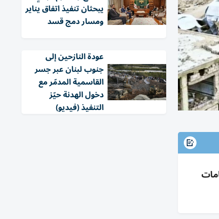
يبحثان تنفيذ اتفاق يناير
ومسار دمج قسد
عودة النازحين إلى
جنوب لبنان عبر جسر
القاسمية المدمّر مع
دخول الهدنة حيّز
التنفيذ (فيديو)
امات