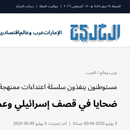
الجمعة ٢٤ صفر ١٤٤٨ ه - ٠٧ أغسطس ٢٠٢٦
|
مواقيت الصلاة
|
درجات الحرارة
الإمارات
عرب وعالم
اقتصاد
ري
عرب وعالم
/
العرب
مستوطنون ينفذون سلسلة اعتداءات ممنهجة ف
ضحايا في قصف إسرائيلي وعم
5 يوليو 2026 00:44 صباحًا
|
آخر تحديث:
5 يوليو 00:49 2026