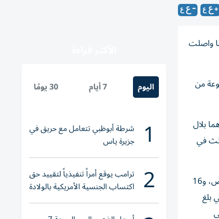
ما واصلت
الأكثر قراءة
وعة من
اليوم
7 أيام
30 يومًا
1
ما بلال
شرطة أبوظبي تتعامل مع حريق في
يزال ثالث في
جزيرة ياس
2
ترامب يوقع أمراً تنفيذياً لتقييد حق
وأعلنت وزارة الصحة في قطاع غزة وصول، 16 جثماناً، منهم 6 قتلى جدد، وواحد توفي متأثراً بإصابته، و9 انتشلوا من تحت الأنقاض، و16
اكتساب الجنسية الأمريكية بالولادة
ين الأول الماضي بلغ
صيلة التراكمية منذ بداية العدوان في 7 أكتوبر 2023 إلى