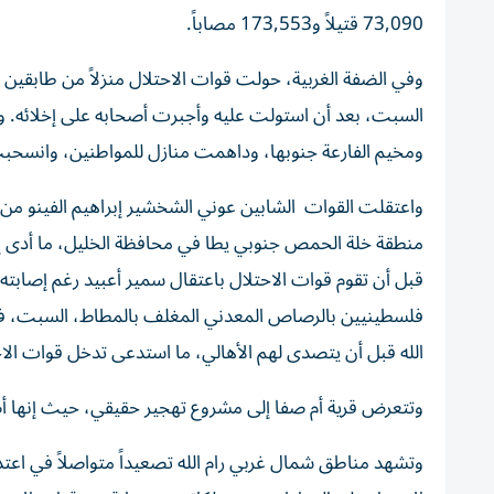
73,090 قتيلاً و173,553 مصاباً.
وفي الضفة الغربية، حولت قوات الاحتلال منزلاً من طابقي
السبت، بعد أن استولت عليه وأجبرت أصحابه على إخلائه. و
ومخيم الفارعة جنوبها، وداهمت منازل للمواطنين، وانسحبت
واعتقلت القوات الشابين عوني الشخشير إبراهيم الفينو م
منطقة خلة الحمص جنوبي يطا في محافظة الخليل، ما أدى 
قبل أن تقوم قوات الاحتلال باعتقال سمير أعبيد رغم إصابته
فلسطينيين بالرصاص المعدني المغلف بالمطاط، السبت، في
الله قبل أن يتصدى لهم الأهالي، ما استدعى تدخل قوات ال
وتتعرض قرية أم صفا إلى مشروع تهجير حقيقي، حيث إنها أ
وتشهد مناطق شمال غربي رام الله تصعيداً متواصلاً في اعت