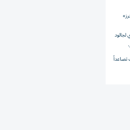
رز»
 لجالود
تصاعداً