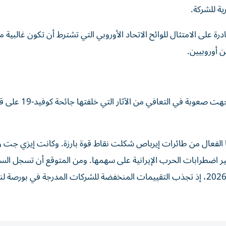
ية للشركة.
 على الامتثال للوائح الاتحاد الأوروبي التي تشترط أن ​تكون ‌غالبية م
ن أوروبيين.
وتشغل ‌إيزي جت 355 طائرة عبر أكثر من 1200 مسار، وواجهت صعوبة في التعافي 
ولها الفعال من طائرات إيرباص شكلت نقاط قوة بارزة. وكانت ‌إيزي ج
أثير اضطرابات الحرب الإيرانية على ⁠سهمها. ومن المتوقع أن تسجل ال
البريطانية رقما قياسيا ​في عمليات الاندماج والاستحواذ في 2026، إذ تجذب التقييمات المنخفضة للشركات المدرجة في بورصة