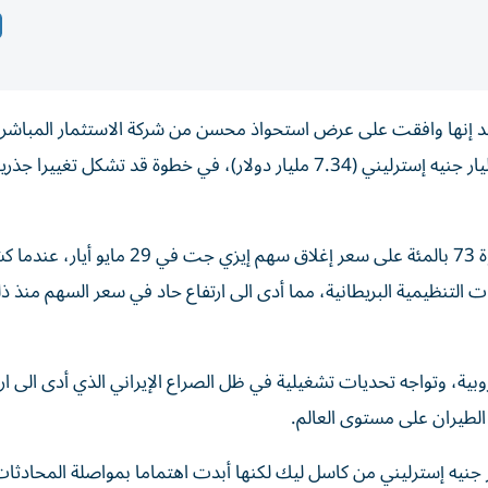
حد إنها وافقت على عرض استحواذ محسن من شركة الاستثمار المباشر ‌ا
كاسل ليك، يقدر قيمة الشركة البريطانية بما يصل إلى ​5.5 مليار ⁠جنيه إسترليني (7.34 مليار دولار)، في خطوة قد تشكل 
ويمثل العرض الجديد البالغ 6.90 جنيه إسترليني للسهم علاوة 73 بالمئة على سعر إغلاق سهم إيزي جت 
ات التنظيمية البريطانية، مما أدى الى ارتفاع حاد في سعر السهم منذ ذ
 رحلات منخفضة التكاليف إلى 38 وجهة أوروبية، وتواجه تحديات تشغيلية في ظل الصراع الإيراني الذي أدى ال
لطيران على مستوى العالم.
زي جت في ‌يونيو حزيران عرضا قيمته 4.93 مليار جنيه إسترليني من كاسل ليك لكنها أبدت اهتماما بمواصلة المحا