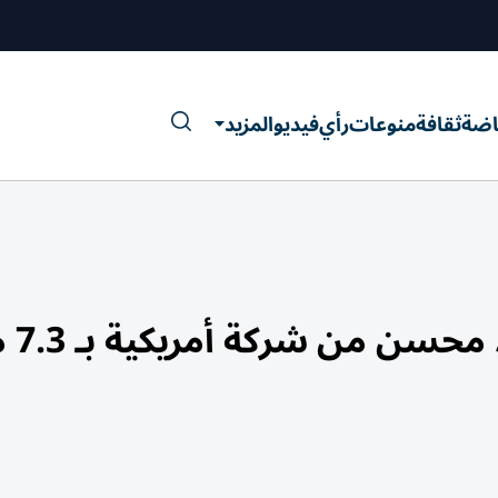
اضة
ثقافة
منوعات
رأي
فيديو
المزيد
إيزي جت تقب