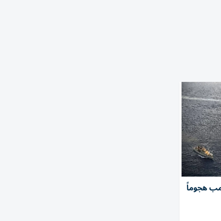
امب هجوماً