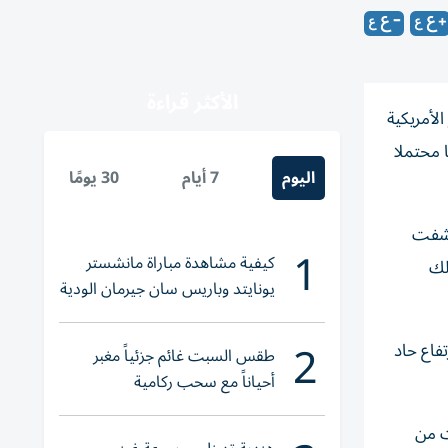
الأكثر قراءة
لأمريكية
‌تغييرا جذريا محتملا
اليوم
7 أيام
30 يومًا
في 29 مايو ‌أيار، عندما كشفت
1
كيفية مشاهدة مباراة مانشستر
لك
يونايتد وباريس سان جيرمان الودية
والقنوات الناقلة
2
ى ارتفاع حاد
طقس السبت غائم جزئياً مغبر
أحياناً مع سحب ركامية
دثات من