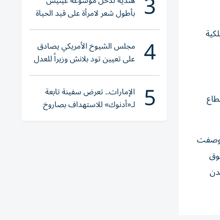
3
هندية تدخل موسوعة غينيس
بأطول شعر لامرأة على قيد الحياة
لكية
4
مجلس الشيوخ الأمريكي يصادق
على تعيين تود بلانش وزيراً للعدل
5
الإمارات.. تعرض سفينة تابعة
من الآثار التي خلفتها جائحة كوفيد-19 على قطاع
لـ«أدنوك» للاستهداف بصاروخ
أثناء عبورها «هرمز»
ت وصفت
سوق
 لندن