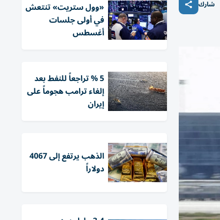
شارك
«وول ستريت» تنتعش
في أولى جلسات
أغسطس
5 % تراجعاً للنفط بعد
إلغاء ترامب هجوماً على
إيران
الذهب يرتفع إلى 4067
دولاراً