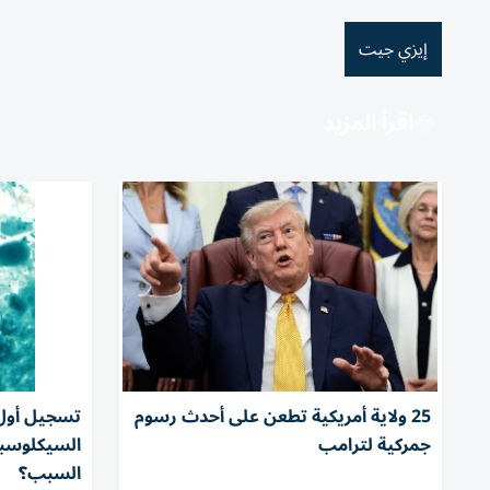
إيزي جيت
اقرأ المزيد
25 ولاية أمريكية تطعن على أحدث رسوم
تسجيل أول 
جمركية لترامب
السيكلوسبو
السبب؟