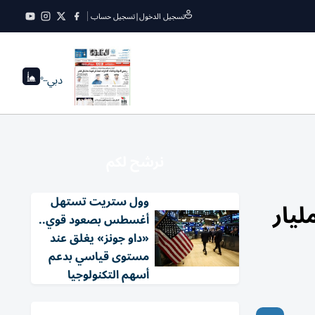
تسجيل الدخول
|
تسجيل حساب
دبي
--°
نرشح لكم
وول ستريت تستهل
ل عرض استحواذ محسن من شركة أمريكية بـ 7.3 مليار
أغسطس بصعود قوي..
«داو جونز» يغلق عند
مستوى قياسي بدعم
أسهم التكنولوجيا