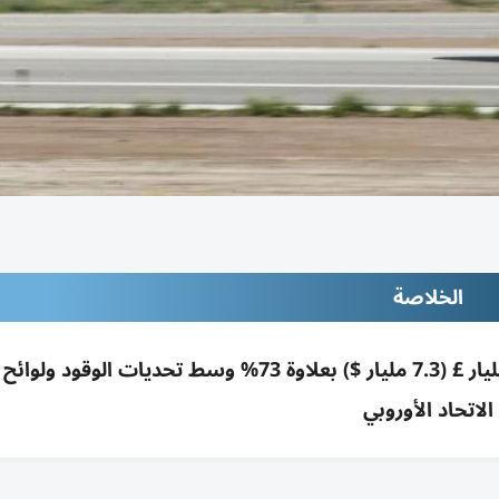
الخلاصة
إيزي جت توافق على استحواذ كاسل ليك بـ5.5 مليار £ (7.3 مليار $) بعلاوة 73% وسط تحديات الو
الاتحاد الأوروبي