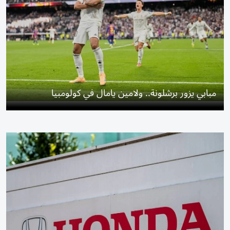
مبابي يزور برشلونة.. ولامين يامال في كولومبيا