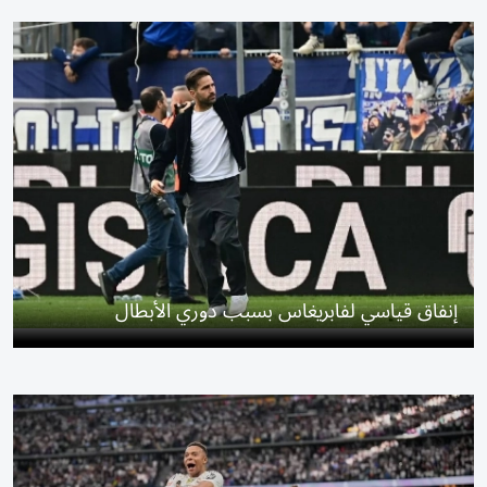
إنفاق قياسي لفابريغاس بسبب دوري الأبطال