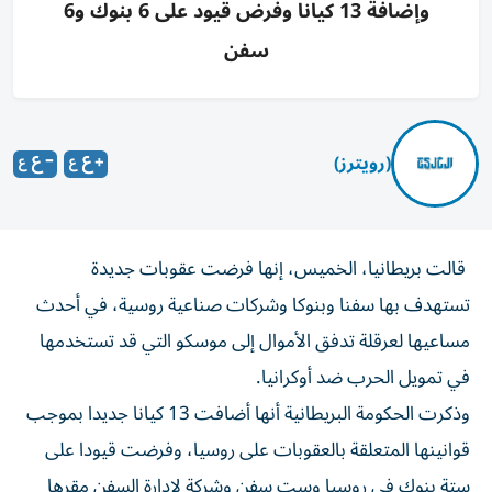
وإضافة 13 كيانا وفرض قيود على 6 بنوك و6
سفن
(رويترز)
قالت بريطانيا، الخميس، إنها فرضت عقوبات جديدة ​
تستهدف ⁠بها سفنا ‌وبنوكا وشركات صناعية ‌روسية، في أحدث
مساعيها لعرقلة تدفق ‌الأموال إلى موسكو التي قد ⁠تستخدمها
في تمويل الحرب ضد أوكرانيا.
وذكرت الحكومة البريطانية أنها أضافت 13 كيانا جديدا بموجب
قوانينها ​المتعلقة بالعقوبات على روسيا، ‌وفرضت قيودا على
ستة بنوك في روسيا وست ⁠سفن وشركة لإدارة السفن مقرها