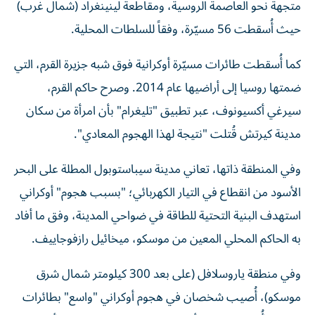
متجهة نحو العاصمة الروسية، ومقاطعة لينينغراد (شمال غرب)
حيث أُسقطت 56 مسيّرة، وفقاً للسلطات المحلية.
كما أُسقطت طائرات مسيّرة أوكرانية فوق شبه جزيرة القرم، التي
ضمتها روسيا إلى أراضيها عام 2014. وصرح حاكم القرم،
سيرغي أكسيونوف، عبر تطبيق "تليغرام" بأن امرأة من سكان
مدينة كيرتش قُتلت "نتيجة لهذا الهجوم المعادي".
وفي المنطقة ذاتها، تعاني مدينة سيباستوبول المطلة على البحر
الأسود من انقطاع في التيار الكهربائي؛ "بسبب هجوم" أوكراني
استهدف البنية التحتية للطاقة في ضواحي المدينة، وفق ما أفاد
به الحاكم المحلي المعين من موسكو، ميخائيل رازفوجاييف.
وفي منطقة ياروسلافل (على بعد 300 كيلومتر شمال شرق
موسكو)، أُصيب شخصان في هجوم أوكراني "واسع" بطائرات