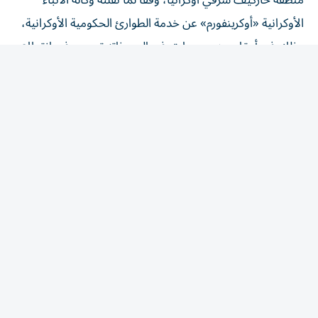
الأوكرانية «أوكرينفورم» عن خدمة الطوارئ الحكومية الأوكرانية،
وذلك في أعقاب هجوم سابق في اليوم ذاته تسبب في انقطاع
التيار الكهربائي عن أجزاء من البلدة.
استهداف سفينتي شحن
من جهتها، أعلنت وزارة الدفاع الروسية، أن أنظمة الدفاع الجوي
التابعة لها دمرت 605 طائرات مسيرة أوكرانية فوق المناطق
الروسية خلال ليلة واحدة.
وأكدت الوزارة في بيان منفصل أن طائراتها المسيرة استهدفت
سفينتي شحن في مياه البحر الأسود، جنوب وشرق أوديسا،
مشيرة إلى أن السفينتين كانتا تنقلان شحنات ذات أغراض
عسكرية لصالح القوات المسلحة الأوكرانية.