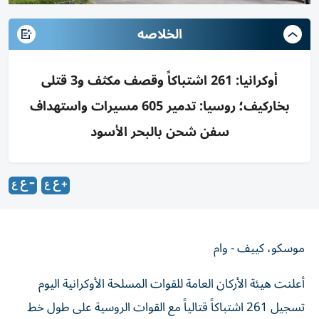
الخلاصه
أوكرانيا: 261 اشتباكاً وقصف مكثف و3 قتلى
بخاركيف؛ روسيا: تدمير 605 مسيرات واستهداف
سفن شحن بالبحر الأسود
موسكو، كييف - وام
أعلنت هيئة الأركان العامة للقوات المسلحة الأوكرانية اليوم
تسجيل 261 اشتباكاً قتالياً مع القوات الروسية على طول خط
الجبهة أمس الأربعاء، مشيرة إلى تركز أعنف المعارك في