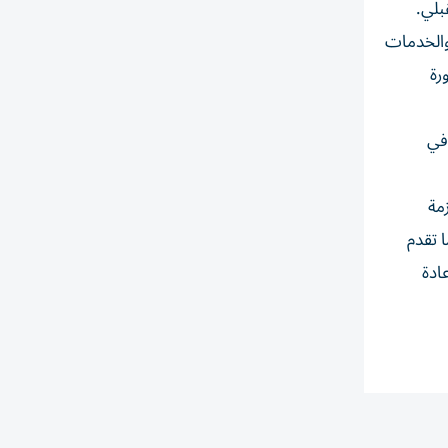
بلي.
والخدمات
رة
في
مة
 تقدم
ادة