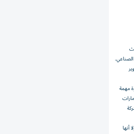
حث
 الصناعي.
ير
ة مهمة
مارات
ركة
 أنها