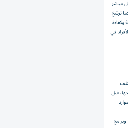
كل مباشر
ة لتحقيق مستهدفات إمارة أبوظبي بتحويل 80% من النفايات بعيداً عن المكبات بحلول عام 2031، كما ترسّخ
 وكفاءة
أفراد في
تلف
جها، قبل
وارد
وبرامج