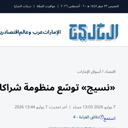
الخميس ٢٣ صفر ١٤٤٨ ه - ٠٦ أغسطس ٢٠٢٦
|
مواقيت الصلاة
|
درجات الحرارة
الإمارات
عرب وعالم
اقتصاد
ري
اقتصاد
/
أسواق الإمارات
«نسيج» توسّع منظومة شراكاتها الوطنية 
7 يوليو 2026 13:03 مساء
|
آخر تحديث:
7 يوليو 13:44 2026
دقائق القراءة - 4
استمع