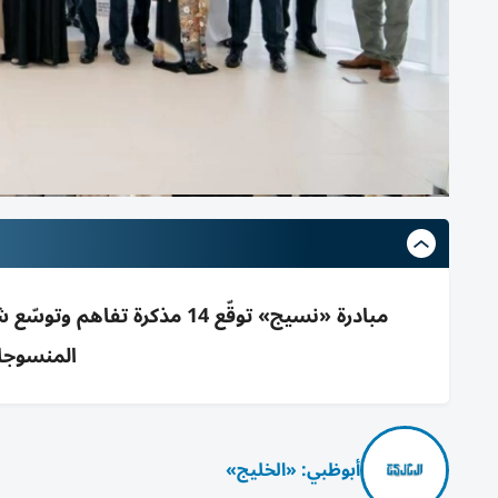
المنسوجات
أبوظبي: «الخليج»