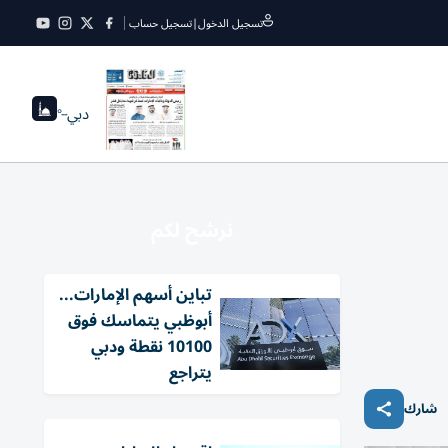
تسجيل الدخول
|
تسجيل حساب
دبي
--°
نرشح لكم
تباين أسهم الإمارات...
أبوظبي يتماسك فوق
10100 نقطة ودبي
يتراجع
شارك