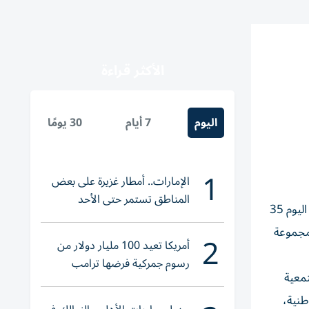
الأكثر قراءة
اليوم
7 أيام
30 يومًا
1
الإمارات.. أمطار غزيرة على بعض
المناطق تستمر حتى الأحد
وقعت المبادرة الوطنية لتدوير المنسوجات «نسيج»، 14 مذكرة تفاهم استراتيجية لتمكينها من تعزيز منظومة شراكاتها التي تتجاوز اليوم 35
مجموعة
2
أمريكا تعيد 100 مليار دولار من
رسوم جمركية فرضها ترامب
تمعية
شاريع الوطنية،