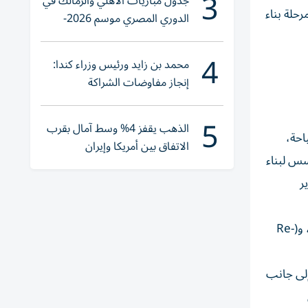
3
جدول مباريات الأهلي والزمالك في
حلة بناء
الدوري المصري موسم 2026-
2027
4
محمد بن زايد ورئيس وزراء كندا:
إنجاز مفاوضات الشراكة
الاقتصادية في وقت قياسي
5
الذهب يقفز 4% وسط آمال بقرب
احة،
الاتفاق بين أمريكا وإيران
ؤسس لبناء
ر
ضمت قائمة الشركاء كلاً من: أدنوك للتوزيع، والدار، وبيور هيلث، وM42، ومجموعة لاندمارك، ومجموعة اللولو، ودليفرو، وطلبات، و(Re-
مي والخاص، إلى جانب