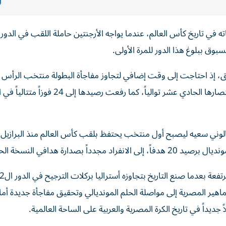
 في تاريخ كأس العالم، عندما يواجه الأرجنتين حاملة اللقب في الدور
ابق، إذ احتاجت إلى وقت إضافي لتجاوز مفاجأة البطولة منتخب الرأس 
بنتيجة 3-2، لكنها واصلت سلسلة نتائجها المميزة محققة انتصارها الحادي عشر توالياً، كما 
وني سعيه ليصبح أول منتخب يحتفظ بلقب كأس العالم منذ البرازيل 
ماهير المصرية إلى مواصلة الحلم المونديالي وتحقيق مفاجأة جديدة أمام
داً في تاريخ الكرة المصرية والعربية على الساحة العالمية.