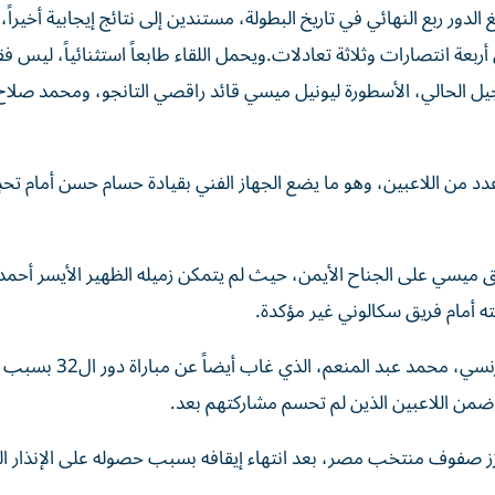
ر ربع النهائي في تاريخ البطولة، مستندين إلى نتائج إيجابية أخيراً، 
ربعة انتصارات وثلاثة تعادلات.ويحمل اللقاء طابعاً استثنائياً، ليس ف
لجيل الحالي، الأسطورة ليونيل ميسي قائد راقصي التانجو، ومحمد صلاح
من اللاعبين، وهو ما يضع الجهاز الفني بقيادة حسام حسن أمام تحدٍ
ميسي على الجناح الأيمن، حيث لم يتمكن زميله الظهير الأيسر أحمد
ه أمام فريق سكالوني غير مؤكدة.
أما القلق الدفاعي الثالث في مصر فيتعلق بمدافع نيس الفرنس
 ضمن اللاعبين الذين لم تحسم مشاركتهم بعد.
 صفوف منتخب مصر، بعد انتهاء إيقافه بسبب حصوله على الإنذار الث