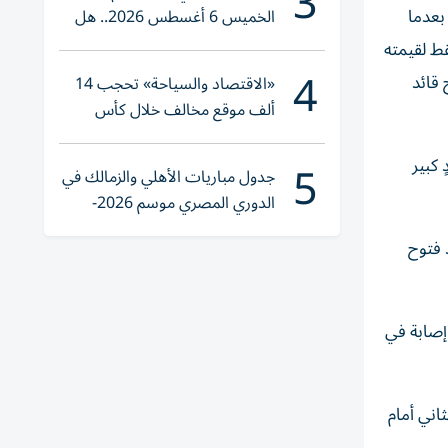
3
بعدما
الخميس 6 أغسطس 2026.. هل
تنوي الشراء؟
قط لقيمته
4
 قائد
«الاقتصاد والسياحة» تحجب 14
ألف موقع مخالف خلال كأس
العالم 2026
5
 كبير
جدول مباريات الأهلي والزمالك في
الدوري المصري موسم 2026-
2027
 فتوح
ي، محمد عبد المنعم، الذي غاب أيضاً عن مباراة دور ال32 بسبب إصابة في
اني أمام