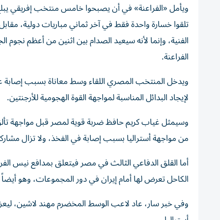
ويأمل «الفراعنة» في أن يصبحوا خامس منتخب إفريقي يبلغ الدو
تلقوا خسارة واحدة فقط في آخر ثماني مباريات دولية، مقابل أ
الفنية، وإنما لأنه سيعيد الصدام بين اثنين من أعظم نجوم ا
الفراعنة.
ويدخل المنتخب المصري اللقاء وسط معاناة بسبب إصابة عدد 
لإيجاد البدائل المناسبة لمواجهة القوة الهجومية للأرجنتين.
وسيمثل غياب كريم حافظ ضربة قوية لمصر قبل مواجهة تألق 
من مواجهة أستراليا بسبب إصابة في الفخذ، ولا تزال مشاركت
الكاحل تعرض لها أمام إيران في دور المجموعات، وهو أيضاً
وفي خبر سار، عاد لاعب الوسط المخضرم مهند لاشين، ليعزز