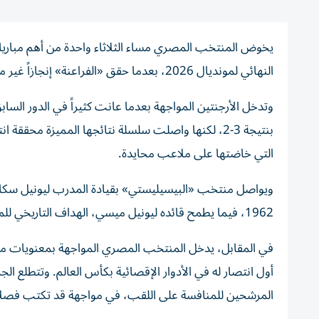
يخوض المنتخب المصري مساء الثلاثاء واحدة من أهم مبارياته
النهائي لمونديال 2026، بعدما حقق «الفراعنة» إنجازاً غير مسبوق ببلوغ هذا الدور للمرة الأولى.
وتدخل الأرجنتين المواجهة بعدما عانت كثيراً في الدور الس
التي خاضتها على ملاعب محايدة.
ويواصل منتخب «البيسيليستي» بقيادة المدرب ليونيل سكال
1962، فيما يطمح قائده ليونيل ميسي، الهداف التاريخي للمونديال برصيد 20 هدفاً، إلى الانفراد مجدداً بصدارة هدافي النسخة الحالية.
أول انتصار له في الأدوار الإقصائية بكأس العالم. وتتطلع الج
المرشحين للمنافسة على اللقب، في مواجهة قد تكتب فصلاً جدي