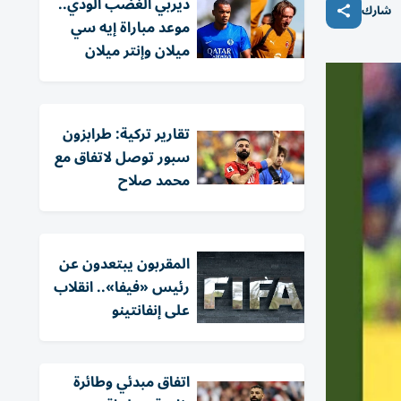
ديربي الغضب الودي..
شارك
موعد مباراة إيه سي
ميلان وإنتر ميلان
تقارير تركية: طرابزون
سبور توصل لاتفاق مع
محمد صلاح
المقربون يبتعدون عن
رئيس «فيفا».. انقلاب
على إنفانتينو
اتفاق مبدئي وطائرة