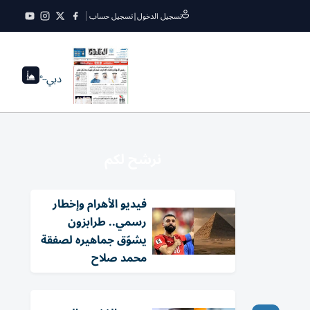
تسجيل الدخول
|
تسجيل حساب
دبي
--°
نرشح لكم
فيديو الأهرام وإخطار
رسمي.. طرابزون
يشوّق جماهيره لصفقة
محمد صلاح