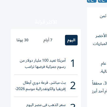
 ثمن
الأكثر قراءة
الأخضر
اليوم
7 أيام
30 يومًا
رفعت رصيدها إلى 24 فوزاً متتالياً في المباريات
1
أمريكا تعيد 100 مليار دولار من
عام
رسوم جمركية فرضها ترامب
2
بث مباشر.. قرعة دوري أبطال
في المقابل، يدخل المنتخب المصري المواجهة بمعنويات مرتفعة بعدما صنع التاريخ بتجاوزه أستراليا بركلات الترجيح في الدور ال32، محققاً
إفريقيا والكونفدرالية موسم 2026-
 أحد أبرز
2027
سعر الذهب في مصر اليوم