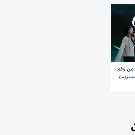
من زخم
 ستريت