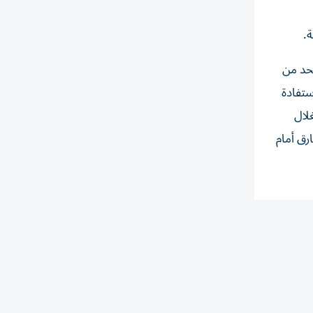
لحد من
ستفادة
لال
رق أمام