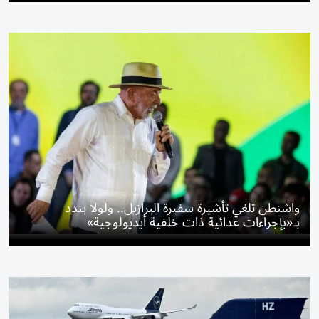
واشنطن تلغي تأشيرة سفيرة البرازيل.. ولولا يندد
بـ«بإجراءات عدائية ذات خلفية أيديولوجية»