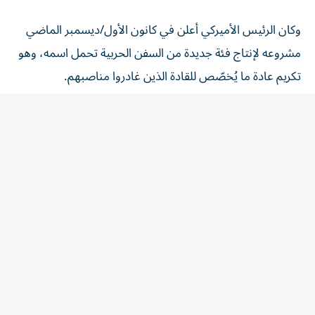
وكان الرئيس الأميركي أعلن في كانون الأول/ديسمبر الماضي
مشروعه لإنتاج فئة جديدة من السفن الحربية تحمل اسمه، وهو
تكريم عادة ما يُخصّص للقادة الذين غادروا مناصبهم.
وأوضح مكتب الميزانية في الكونغرس أن هذه السفن ستكون
مدججة بالسلاح، إذ ستزود صواريخ مضادة للطائرات وأخرى من
نوع بحر-أرض، وأسلحة فرط صوتية، وصواريخ كروز نووية،
وأشعة ليزر، ومدفعا كهرومغناطيسيا.
وستكون هذه السفن أكبر بكثير من المدمرات والطرادات
الأميركية الحالية، إلا أن إزاحتها (حجم المياه التي يزيحها هيكل
السفينة) ستبقى أقل بقليل من إزاحة آخر البوارج الأميركية التي
تنتمي إلى فئة «آيوا» والتي أُخرجت من الخدمة في تسعينيات
القرن الماضي.