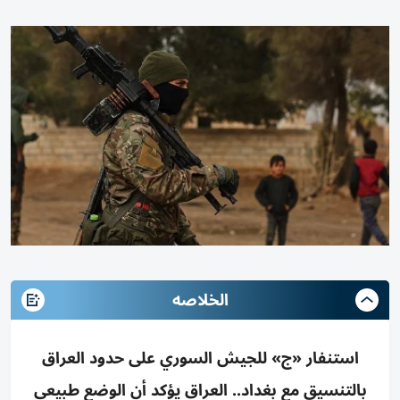
الخلاصه
استنفار «ج» للجيش السوري على حدود العراق
بالتنسيق مع بغداد.. العراق يؤكد أن الوضع طبيعي