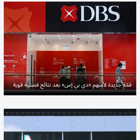
قمّة جديدة لأسهم «دي بي إس» بعد نتائج فصلية قوية