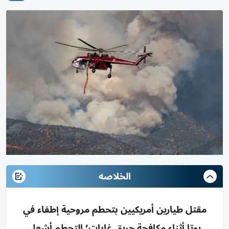
الخلاصه
مقتل طيارين أمريكيين بتحطم مروحية إطفاء في
يوتا أثناء مكافحة حريق غابات؛ التحطم أشعل