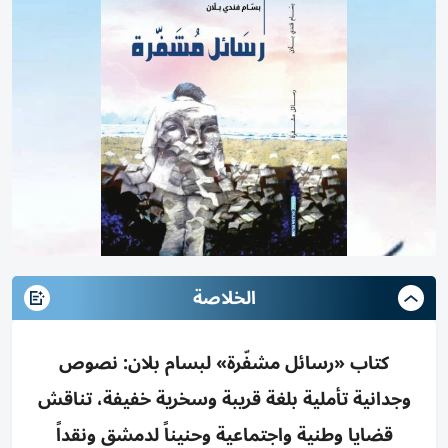
الخلاصة
كتاب «رسائل مشفّرة» لبسام بلان: نصوص
وجدانية تأملية بلغة قريبة وسخرية خفيفة، تناقش
قضايا وطنية واجتماعية وحنيناً لدمشق ونقداً