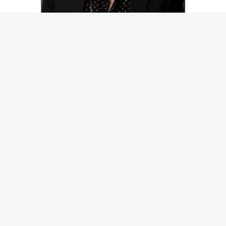
يعيد الكتاب رسم خريطة الأدب المقارن، متخذاً موقفاً نقدياً
جريئاً يواجه الافتراضات السائدة حول الأدب العالمي، وتنطلق
أطروحة الكتاب من رؤية مفادها أن الجهود الحالية لإحياء الأدب
العالمي ترتكن في جوهرها إلى فرضية «عدم قابلية الترجمة»
وهو ما يجعل «عدم قابلية القياس» وتلك المفاهيم العصية على
النقل، غير مندمجة على نحو كافٍ في الوظيفة الاستكشافية
للأدب.
يركز الكتاب على الإشكالية التي تبرز حين تتجاهل الأنساق
الأدبية سياسات الكلمات التي يعاد ترجمتها باستمرار، أو تفهم