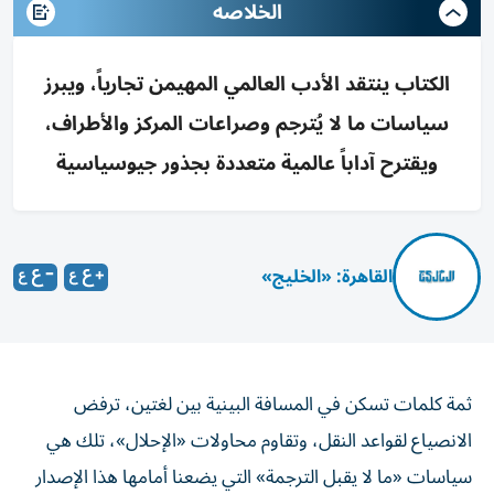
الخلاصه
الكتاب ينتقد الأدب العالمي المهيمن تجارياً، ويبرز
سياسات ما لا يُترجم وصراعات المركز والأطراف،
ويقترح آداباً عالمية متعددة بجذور جيوسياسية
القاهرة: «الخليج»
ثمة كلمات تسكن في المسافة البينية بين لغتين، ترفض
الانصياع لقواعد النقل، وتقاوم محاولات «الإحلال»، تلك هي
سياسات «ما لا يقبل الترجمة» التي يضعنا أمامها هذا الإصدار
الاستثنائي وعنوانه «في مواجهة الأدب العالمي.. تسييس ما لا