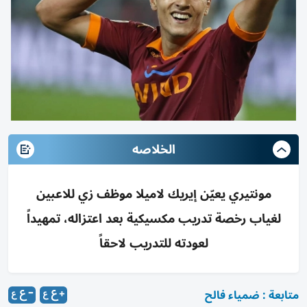
الخلاصه
مونتيري يعيّن إيريك لاميلا موظف زي للاعبين
لغياب رخصة تدريب مكسيكية بعد اعتزاله، تمهيداً
لعودته للتدريب لاحقاً
متابعة : ضمياء فالح