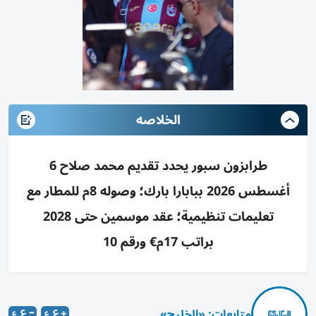
الخلاصه
طرابزون سبور يحدد تقديم محمد صلاح 6
أغسطس 2026 ببابارا بارك؛ وصوله 8م للمطار مع
تعليمات تنظيمية؛ عقد موسمين حتى 2028
براتب 17م€ ورقم 10
متابعات: «الخليج»