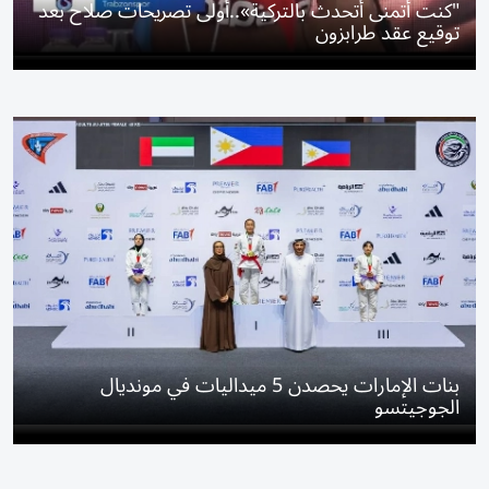
"كنت أتمنى أتحدث بالتركية»..أولى تصريحات صلاح بعد
توقيع عقد طرابزون
بنات الإمارات يحصدن 5 ميداليات في مونديال
الجوجيتسو