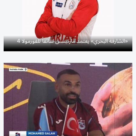
«الشارقة البحري» يعتمد مارتينسن سائقاً للفورمولا 4