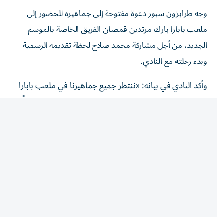
وجه طرابزون سبور دعوة مفتوحة إلى جماهيره للحضور إلى
ملعب بابارا بارك مرتدين قمصان الفريق الخاصة بالموسم
الجديد، من أجل مشاركة محمد صلاح لحظة تقديمه الرسمية
وبدء رحلته مع النادي.
وأكد النادي في بيانه: «ننتظر جميع جماهيرنا في ملعب بابارا
بارك، مرتدين قمصان الموسم الجديد، لنشهد هذا اليوم معاً،
ولنخطو أولى خطوات هذه الرحلة التي لا تُنسى».
الفحوص الطبية قبل التوقيع
أشار طرابزون سبور إلى أن محمد صلاح خضع للفحوص الطبية
اللازمة برعاية أحد رعاة النادي، وذلك تمهيداً لاستكمال إجراءات
التعاقد والتوقيع الرسمي قبل مراسم تقديمه أمام الجماهير.