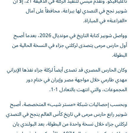
تاغليافيكو. وتقدم ميسي لتنفيذ الركلة في الدقيقة 21، إلا أن
شوبير نجح في التصدي لها ببراعة، محافظاً على آمال
«الفراعنة» في المباراة.
وواصل شوبير كتابة التاريخ في مونديال 2026، بعدما أصبح
أول حارس مرمى يتصدى لركلتي جزاء في النسخة الحالية من
البطولة.
وكان الحارس المصري قد تصدى أيضاً لركلة جزاء نفذها الإيراني
مهدي طارمي خلال مواجهة مصر وإيران في ختام دور
المجموعات، والتي انتهت بالتعادل 1-1.
وبحسب إحصائيات شبكة «مستر شيب» المتخصصة، أصبح
شوبير رابع حارس مرمى في تاريخ كأس العالم ينجح في التصدي
لركلتي جزاء خلال نسخة واحدة من البطولة، بعد البولندي يان