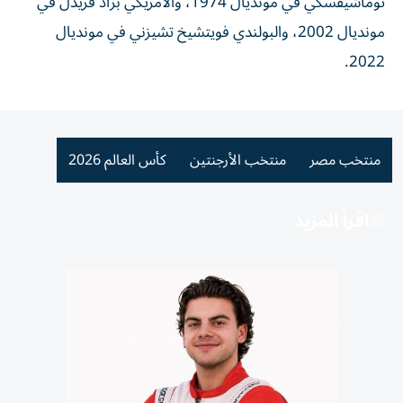
توماشيفسكي في مونديال 1974، والأمريكي براد فريدل في
مونديال 2002، والبولندي فويتشيخ تشيزني في مونديال
2022.
منتخب مصر
منتخب الأرجنتين
كأس العالم 2026
اقرأ المزيد