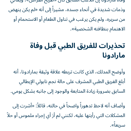
وفاة مارادونا إن اللاعب السابق كان «طريح الفراش»، ويعاني
وذمات شديدة في أنحاء جسده، مشيراً إلى أنه «لم يكن ينهض
من سريره، ولم يكن يرغب في تناول الطعام أو الاستحمام أو
الاهتمام بنظافته الشخصية».
تحذيرات للفريق الطبي قبل وفاة
مارادونا
وأوضح المدلك، الذي كانت تربطه علاقة وثيقة بمارادونا، أنه
أبلغ الفريق الطبي المشرف على حالة نجم نابولي الإيطالي
السابق بضرورة زيادة المتابعة والوجود إلى جانبه بشكل يومي.
وأضاف أنه لاحظ تدهوراً واضحاً في حالته، قائلاً: «أشرت إلى
المشكلات التي رأيتها عليه، لكنني لم أرَ أي إجراء ملموس أو حلاً
سريعاً».