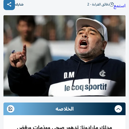
دقائق القراءة - 2
استمع
شارك
الخلاصه
مدلك مارادونا: تدهور صحي ووذمات ورفض