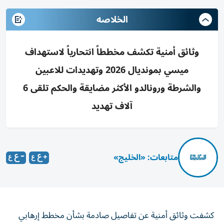
الخلاصه
وثائق أمنية تكشف مخططاً انتحارياً لاستهداف
ميسي بمونديال 2026 وتهديدات للاعبين
والشرطة ورونالدو الأكثر مضايقة والحكم تلقى 6
آلاف تهديد
متابعات: «الخليج»
كشفت وثائق أمنية عن تفاصيل صادمة بشأن مخطط إرهابي
استهدف النجم الأرجنتيني ليونيل ميسي خلال منافسات كأس