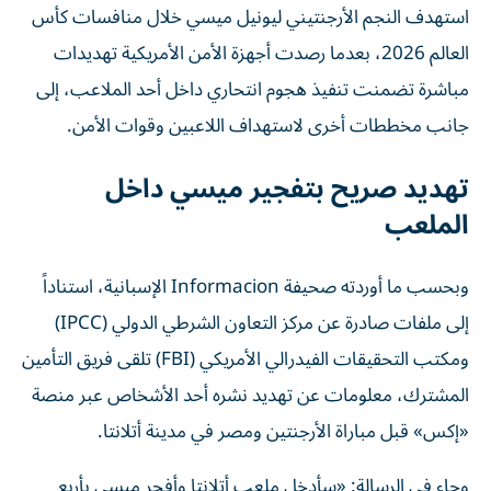
العالم 2026، بعدما رصدت أجهزة الأمن الأمريكية تهديدات
مباشرة تضمنت تنفيذ هجوم انتحاري داخل أحد الملاعب، إلى
جانب مخططات أخرى لاستهداف اللاعبين وقوات الأمن.
تهديد صريح بتفجير ميسي داخل
الملعب
وبحسب ما أوردته صحيفة Informacion الإسبانية، استناداً
إلى ملفات صادرة عن مركز التعاون الشرطي الدولي (IPCC)
ومكتب التحقيقات الفيدرالي الأمريكي (FBI) تلقى فريق التأمين
المشترك، معلومات عن تهديد نشره أحد الأشخاص عبر منصة
«إكس» قبل مباراة الأرجنتين ومصر في مدينة أتلانتا.
وجاء في الرسالة: «سأدخل ملعب أتلانتا وأفجر ميسي بأربع