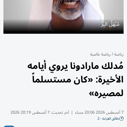
مُنْهَلُ البِرِّ
رياضة
/
رياضة عالمية
مُدلك مارادونا يروي أيامه
الأخيرة: «كان مستسلماً
لمصيره»
7 أغسطس 2026 20:06 مساء
|
آخر تحديث:
7 أغسطس 20:19 2026
دقائق القراءة - 2