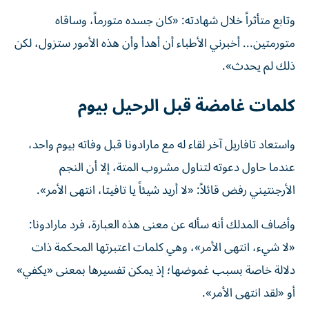
وتابع متأثراً خلال شهادته: «كان جسده متورماً، وساقاه
متورمتين... أخبرني الأطباء أن أهدأ وأن هذه الأمور ستزول، لكن
ذلك لم يحدث».
كلمات غامضة قبل الرحيل بيوم
واستعاد تافاريل آخر لقاء له مع مارادونا قبل وفاته بيوم واحد،
عندما حاول دعوته لتناول مشروب المتة، إلا أن النجم
الأرجنتيني رفض قائلاً: «لا أريد شيئاً يا تافيتا، انتهى الأمر».
وأضاف المدلك أنه سأله عن معنى هذه العبارة، فرد مارادونا:
«لا شيء، انتهى الأمر»، وهي كلمات اعتبرتها المحكمة ذات
دلالة خاصة بسبب غموضها؛ إذ يمكن تفسيرها بمعنى «يكفي»
أو «لقد انتهى الأمر».