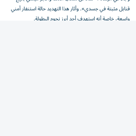
قنابل مثبتة في جسدي». وأثار هذا التهديد حالة استنفار أمني
واسعة، خاصة أنه استهدف أحد أبرز نجوم البطولة.
اتصال يكشف مخططاً أكثر خطورة
وكشفت الوثائق عن أن أخطر التهديدات جاء عبر اتصال هاتفي
تلقاه مطار دالاس، ادعى خلاله أحد الأشخاص أنه برفقة
شخصين آخرين في طريقهم إلى الملعب حاملين قنابل محلية
الصنع وبندقية نصف آلية من طراز AR-15.
وأوضح المتصل أن الهجوم يستهدف أفراد الشرطة ولاعبي
المنتخبين، مع ذكر اسم ليونيل ميسي على وجه الخصوص
باعتباره الهدف الرئيسي.
ودفعت السلطات الأمريكية بفرق مكافحة المتفجرات ووحدات