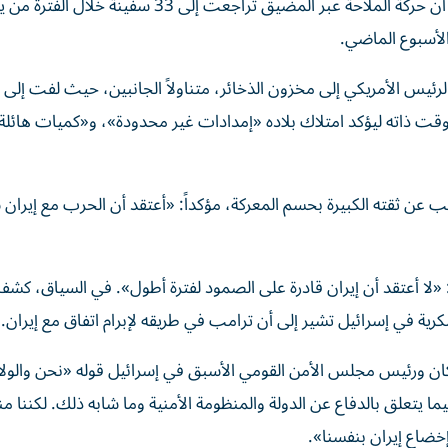
تسيطر حالياً على مضيق هرمز بالكامل،فيما أظهرت بيانات أن حركة الملاحة عبر المضيق تراجعت إلى
لرئيس الأمريكي إلى مخزون الذخائر، متناولاً الجانبين، حيث لفت إلى 
وقت ذاته ليؤكد امتلاك بلاده «إمدادات غير محدودة»، و«كميات هائل
 عن ثقته الكبيرة بحسم المعركة، مؤكداً: «أعتقد أن الحرب مع إيران
ا أعتقد أن إيران قادرة على الصمود لفترة أطول». في السياق، كشفت
أركان ورئيس مجلس الأمن القومي الأسبق في إسرائيل قوله «نحن والول
ا يتعلق بالدفاع عن الدولة والمنظومة الأمنية وما شابه ذلك. لكننا 
خضاع إيران بنفسنا».