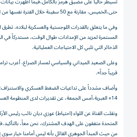
حتى،الخميس، مقارنة مع 50 سفينة خلال الفترة نفسها من الأسبوع الماضي.
وفي ما يتعلق بالقدرات اللوجستية والعسكرية لبلاده، تطرق ا
المستمرة لمزيد من الإمدادات طوال الوقت، مستدركاً في ال
الذخائر التي تلبي كل الاحتياجات العملياتية.
وعلى الصعيد الميداني والسياسي لمسار الصراع، أعرب ترامب
قريباً جداً».
وأضاف مشدداً على تداعيات الضغط العسكري والاستنزاف: «ل
14» العبرية،أمس الجمعة، عن تقديرات لدى المنظومة العسكرية في إسرائيل تشير إلى أن ترامب في طريقه لإبرام اتفاق مع إيران.
ونقلت القناة عن اللواء (احتياط) عوزي ديان نائب رئيس ال
المتحدة متفقون على الهدف المشترك، نحن معاً، بالتأكيد،فيم
من حيث المبدأ الجوهري القائل بأنه ليس أمامنا خيار سوى إ