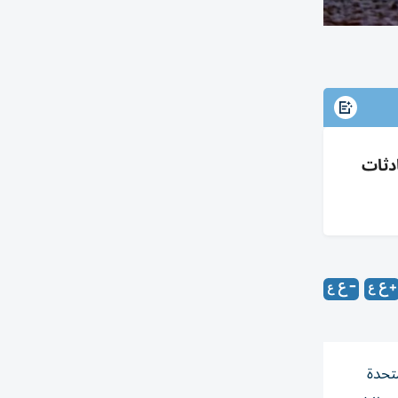
اق تترقب محادثات
متحدة