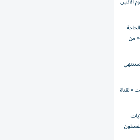
 33 سفينة خلال الفترة من يوم الاثنين
الحاجة
ة» من
 ستنتهي
 «القناة
ايات
منفصلون