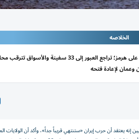
الخلاصه
ترامب: حرب إيران ستنتهي قريباً وأمريكا تسيطر على هرمز؛ تراجع العبور إلى 33 سفينة والأسو
ن وعمان لإعادة فتحه
إنه يعتقد ​أن حرب إيران «ستنتهي قريباً جداً»، وأكد أن الولايات ال