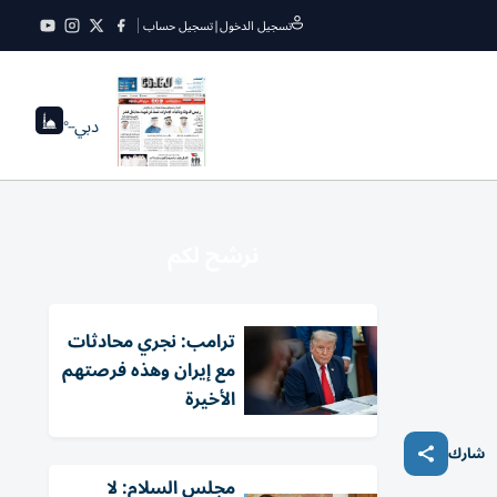
تسجيل الدخول
|
تسجيل حساب
دبي
--°
نرشح لكم
ترامب: نجري محادثات
مع إيران وهذه فرصتهم
الأخيرة
شارك
مجلس السلام: لا