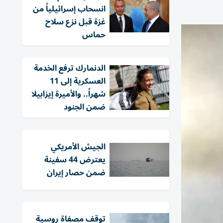
انسحاب إسرائيلياً من
غزة قبل نزع سلاح
حماس
الدنمارك ترفع الخدمة
العسكرية إلى 11
شهراً.. والأميرة إيزابيلا
ضمن الجنود
الجيش الأمريكي
يعترض 44 سفينة
ضمن حصار إيران
توقف مصفاة روسية