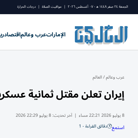
الجمعة ٢٤ صفر ١٤٤٨ ه - ٠٧ أغسطس ٢٠٢٦
|
مواقيت الصلاة
|
درجات الحرارة
الإمارات
عرب وعالم
اقتصاد
ري
عرب وعالم
/
العالم
إيران تعلن مقتل ثمانية عسكري
8 يوليو 2026 22:21 مساء
|
آخر تحديث:
8 يوليو 22:29 2026
دقائق القراءة - 1
استمع