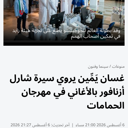
وفد بطولة العالم للجوجيتسو يطلع على تجربة هيئة زايد
في تمكين أصحاب الهمم
منوعات
/
سينما وفنون
غسان يَمِّين يروي سيرة شارل
أزنافور بالأغاني في مهرجان
الحمامات
6 أغسطس 2026 21:00 مساء
|
آخر تحديث:
6 أغسطس 21:27 2026