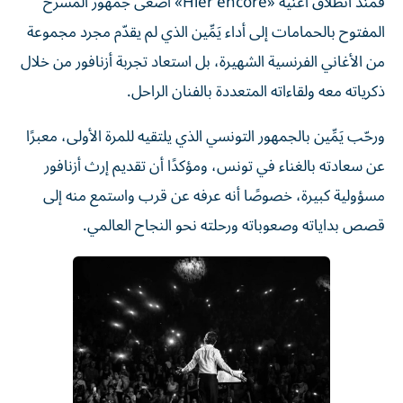
فمنذ انطلاق أغنية «Hier encore» أصغى جمهور المسرح
المفتوح بالحمامات إلى أداء يَمِّين الذي لم يقدّم مجرد مجموعة
من الأغاني الفرنسية الشهيرة، بل استعاد تجربة أزنافور من خلال
ذكرياته معه ولقاءاته المتعددة بالفنان الراحل.
ورحّب يَمِّين بالجمهور التونسي الذي يلتقيه للمرة الأولى، معبرًا
عن سعادته بالغناء في تونس، ومؤكدًا أن تقديم إرث أزنافور
مسؤولية كبيرة، خصوصًا أنه عرفه عن قرب واستمع منه إلى
قصص بداياته وصعوباته ورحلته نحو النجاح العالمي.