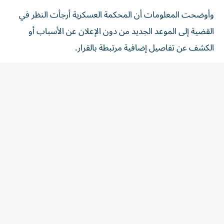
وأوضحت المعلومات أن المحكمة العسكرية أرجأت النظر في
القضية إلى الموعد الجديد من دون الإعلان عن الأسباب أو
الكشف عن تفاصيل إضافية مرتبطة بالقرار.
ويأتي هذا التطور في وقت يتهيأ فيه فضل شاكر للعودة إلى
مزاولة نشاطه الفني، حيث يستعد لإحياء حفلات غنائية قريباً
في المملكة العربية السعودية، بالتزامن مع استمرار متابعة ملفه
القضائي أمام المحكمة العسكرية.
وكانت قضية فضل شاكر قد ارتبطت بأحداث عبرا عام 2013،
وهي القضية التي ينظر فيها القضاء العسكري منذ سنوات،
فيما يؤكد الفنان في مواقفه السابقة براءته من الاتهامات
الموجهة إليه.