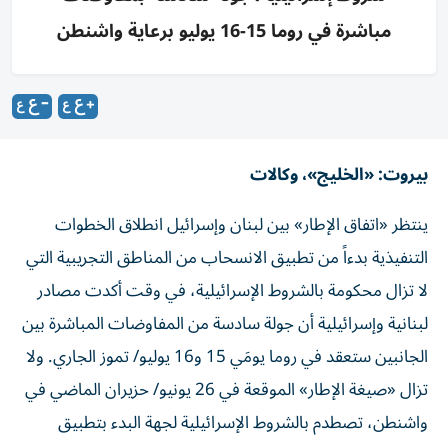
مباشرة في روما 15-16 يوليو برعاية واشنطن
بيروت: «الخليج»، وكالات
ينتظر «اتفاق الإطار» بين لبنان وإسرائيل انطلاق الخطوات
التنفيذية بدءاً من تطبيق الانسحاب من المناطق التجريبية التي
لا تزال محكومة بالشروط الإسرائيلية، في وقت أكدت مصادر
لبنانية وإسرائيلية أن جولة سادسة من المفاوضات المباشرة بين
الجانبين ستعقد في روما يومَي 15 و16 يوليو/ تموز الجاري. ولا
تزال «صيغة الإطار» الموقعة في 26 يونيو/ حزيران الماضي في
واشنطن، تصطدم بالشروط الإسرائيلية لجهة البدء بتطبيق