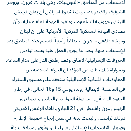
الانسحاب من المناطق «التجريبية»، وهي بلدات فرون، وزوطر
الشرقية، والغندورية، حيث تشترط اسرائيل أن يعلن الجيش
اللبناني جهوزيته لتسلّمهما، وتنفيذ المهمة الملقاة عليه، وأن
تصادق القيادة العسكرية المركزية الأمريكية على أن لبنان
وجيشه بالفعل جاهزان، ميدانياً وأمنياً، لتسلم هذه المناطق بعد
الإنسحاب منها، وهذا ما يجري العمل عليه وسط تواصل
الخروقات الإسرائيلية لإتفاق وقف إطلاق النار على مدار الساعة.
وبموازاة ذلك، بات من المؤكد ان الجولة السادسة من
المفاوضات اللبنانية الإسرائيلية ستعقد على مستوى السفراء
في العاصمة الإيطالية روما، يومَي 15 و16 الحالي، في إطار
الجهود الرامية إلى مواصلة الحوار بين الجانبين، فيما يزور
الرئيس عون واشنطن في 21 الجاري، للقاء الرئيس الأمريكي
دونالد ترامب، والبحث معه في سبل إنجاح «صيغة الإطار»
وضمان الانسحاب الإسرائيلي من لبنان، وفرض سيادة الدولة