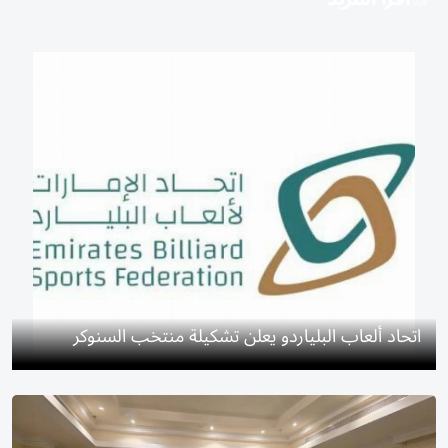
اتحاد ألعاب البلياردو يعلن تشكيلة منتخب السنوكر