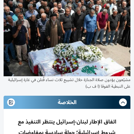
مشيّعون يؤدون صلاة الجنازة خلال تشييع ثلاث نساء قُتلن في غارة إسرائيلية
على النبطية الفوقا (ا ف ب)
الخلاصة
اتفاق الإطار لبنان-إسرائيل ينتظر التنفيذ مع
شروط إسرائيلية؛ جولة سادسة بمفاوضات