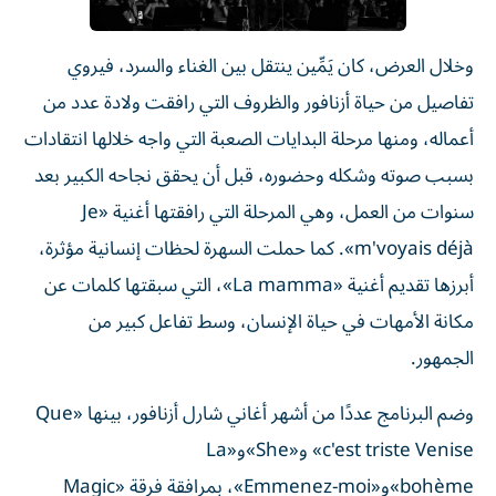
وخلال العرض، كان يَمِّين ينتقل بين الغناء والسرد، فيروي
تفاصيل من حياة أزنافور والظروف التي رافقت ولادة عدد من
أعماله، ومنها مرحلة البدايات الصعبة التي واجه خلالها انتقادات
بسبب صوته وشكله وحضوره، قبل أن يحقق نجاحه الكبير بعد
سنوات من العمل، وهي المرحلة التي رافقتها أغنية «Je
m'voyais déjà». كما حملت السهرة لحظات إنسانية مؤثرة،
أبرزها تقديم أغنية «La mamma»، التي سبقتها كلمات عن
مكانة الأمهات في حياة الإنسان، وسط تفاعل كبير من
الجمهور.
وضم البرنامج عددًا من أشهر أغاني شارل أزنافور، بينها «Que
c'est triste Venise» و«She»و«La
bohème»و«Emmenez-moi»، بمرافقة فرقة «Magic