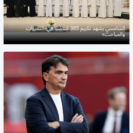
الشامسي يشهد تكريم 385 مُنتسباً في«التحريات
والمباحث»