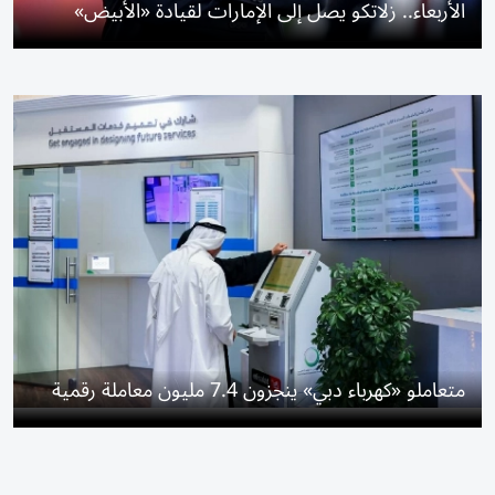
الأربعاء.. زلاتكو يصل إلى الإمارات لقيادة «الأبيض»
متعاملو «كهرباء دبي» ينجزون 7.4 مليون معاملة رقمية