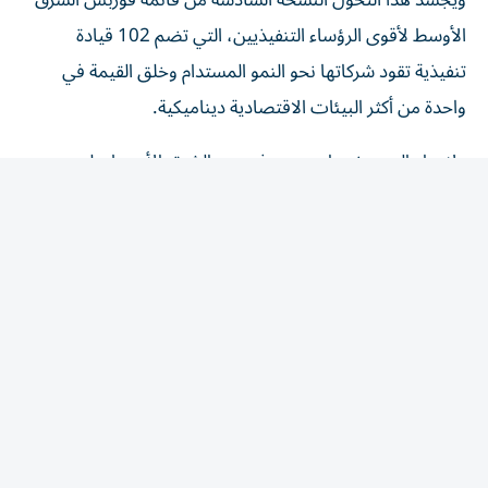
الأوسط لأقوى الرؤساء التنفيذيين، التي تضم 102 قيادة
تنفيذية تقود شركاتها نحو النمو المستدام وخلق القيمة في
واحدة من أكثر البيئات الاقتصادية ديناميكية.
ولإعداد التصنيف، اعتمدت فوربس الشرق الأوسط على
مجموعة من المعايير، شملت: تأثير الرؤساء التنفيذيين في
المنطقة، والدول التي يعملون فيها، والأسواق التي يشرفون
عليها، إلى جانب خبراتهم المهنية، وإجمالي المدة التي قضوها
في مناصبهم الحالية، وحجم شركاتهم، استناداً إلى أبرز
المؤشرات المالية، فضلاً عن إنجازاتهم وأدائهم خلال العام
الماضي، والابتكارات والمبادرات التي قادوها.
يتصدر تصنيف العام، أمين حسن الناصر، الرئيس وكبير
الإداريين التنفيذيين في أرامكو السعودية، يليه في المركز الثاني،