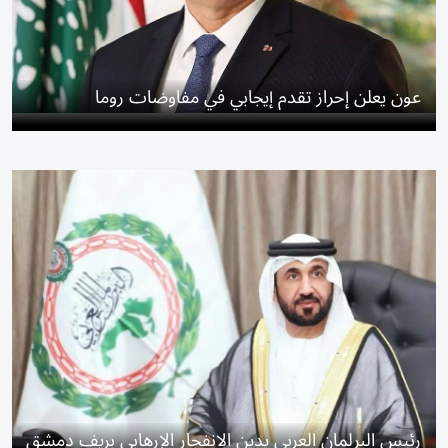
عون يعلن إحراز تقدم إيجابي في مفاوضات روما
رئيس البرلمان العربي يدين الانفجار الإرهابي بريف دمشق