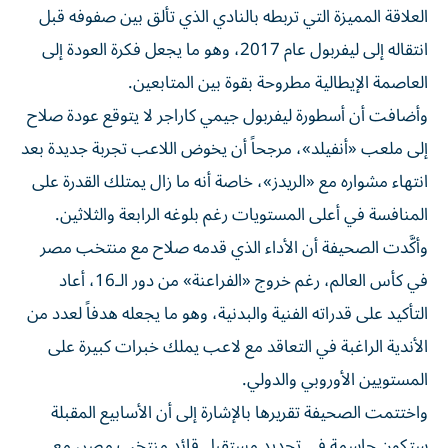
العلاقة المميزة التي تربطه بالنادي الذي تألق بين صفوفه قبل
انتقاله إلى ليفربول عام 2017، وهو ما يجعل فكرة العودة إلى
العاصمة الإيطالية مطروحة بقوة بين المتابعين.
وأضافت أن أسطورة ليفربول جيمي كاراجر لا يتوقع عودة صلاح
إلى ملعب «أنفيلد»، مرجحاً أن يخوض اللاعب تجربة جديدة بعد
انتهاء مشواره مع «الريدز»، خاصة أنه ما زال يمتلك القدرة على
المنافسة في أعلى المستويات رغم بلوغه الرابعة والثلاثين.
وأكَّدت الصحيفة أن الأداء الذي قدمه صلاح مع منتخب مصر
في كأس العالم، رغم خروج «الفراعنة» من دور الـ16، أعاد
التأكيد على قدراته الفنية والبدنية، وهو ما يجعله هدفاً لعدد من
الأندية الراغبة في التعاقد مع لاعب يملك خبرات كبيرة على
المستويين الأوروبي والدولي.
واختتمت الصحيفة تقريرها بالإشارة إلى أن الأسابيع المقبلة
ستكون حاسمة في تحديد مستقبل قائد منتخب مصر، مع