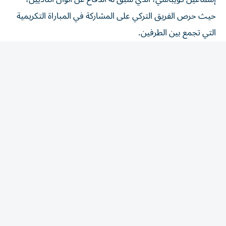
حيث حرص الفريق التركي على المشاركة في المباراة التكريمية
التي تجمع بين الطرفين.
موعد مباراة طرابزون سبور وجوزتيبي
تنطلق صافرة بداية مباراة طرابزون سبور وجوزتيبي في الأوقات
التالية
الإمارات: 9:00 مساءً.
مصر والسعودية: 8:00 مساءً.
الملعب: إسونيم بارك في مدينة إزمير.
وتذاع المباراة عبر قناة إيه سبور التركية.