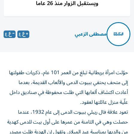
ويستقبل الزوار منذ 26 عاما
مصطفى الزعبي
حوّلت امرأة بريطانية تبلغ من العمر 101 عام، ذكريات طفولتها
إلى متحف يحتفي ببيوت الدمى والألعاب القديمة، بعدما
أعادت اكتشاف ألعابها التي ظلت محفوظة في صناديق داخل
علّية منزل عائلتها لعقود.
تعود علاقة فال ريبلي ببيوت الدمى إلى عام 1932، عندما
حصلت وهي في الثامنة من عمرها على أول بيت للدمى كهدية
من والديها بمناسبة عيد الميلاد. وتقول إن الهدية ظلت مصدر