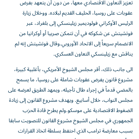
تعزيز التعاون الاقتصادي معها، من دون أن ‌يتعهد بفرض
عقوبات على روسيا، الحليف القديم لبلاده. ووخلال زيارة
الرئيس الأوكراني فولوديمير ​زيلينسكي إلى بلغراد، عبر
فوتشيتش عن شكوكه في أن تتمكن صربيا أو أوكرانيا ‌من
الانضمام سريعاً إلى الاتحاد الأوروبي.وقال فوتشيتش إنه لم
يناقش مع زيلينسكي التعاون العسكري.
الى جانب ذلك، أقر مجلس الشيوخ الأمريكي، بأغلبية كبيرة،
مشروع قانون يفرض عقوبات شاملة على روسيا، ما يسمح
بالمضي قدماً في إجراء طال تأجيله، ويمهد الطريق لعرضه على
مجلس النواب، خلال أسابيع. ويهدف مشروع القانون إلى زيادة
الضغوط الاقتصادية ​على موسكو.ولم يطرح قادة الحزب
الجمهوري في مجلس الشيوخ مشروع القانون للتصويت سابقا
بسبب معارضة ترامب الذي احتفظ بسلطة اتخاذ القرارات