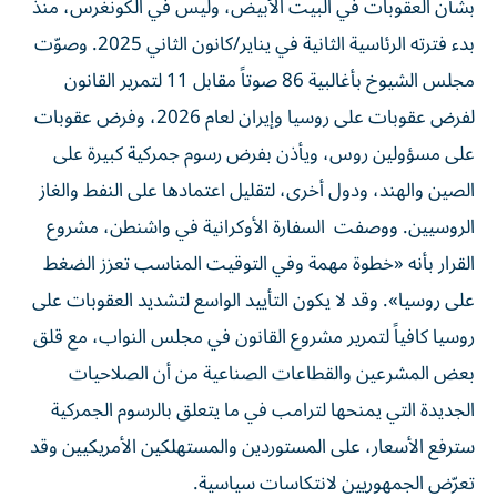
بشأن العقوبات في البيت الأبيض، وليس في الكونغرس، منذ
بدء فترته الرئاسية الثانية في يناير/كانون الثاني 2025. وصوّت
مجلس الشيوخ بأغالبية 86 صوتاً مقابل 11 لتمرير القانون
‌لفرض عقوبات على روسيا وإيران لعام 2026، وفرض عقوبات
على مسؤولين روس، ويأذن بفرض رسوم جمركية كبيرة على
الصين والهند، ودول أخرى، لتقليل اعتمادها على النفط والغاز
الروسيين. ووصفت السفارة الأوكرانية في واشنطن، مشروع
القرار بأنه «خطوة مهمة وفي التوقيت المناسب تعزز الضغط
على روسيا». وقد لا يكون التأييد الواسع لتشديد العقوبات على
روسيا كافياً لتمرير مشروع القانون في مجلس النواب، مع قلق
بعض المشرعين والقطاعات الصناعية من أن الصلاحيات
الجديدة التي يمنحها لترامب في ما يتعلق بالرسوم الجمركية
سترفع الأسعار، على المستوردين والمستهلكين الأمريكيين وقد
تعرّض الجمهوريين لانتكاسات سياسية.