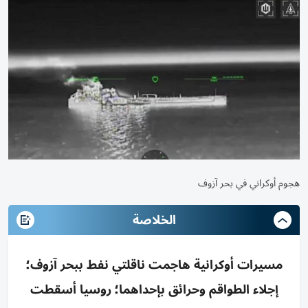
هجوم أوكراني في بحر آزوف
الخلاصة
مسيرات أوكرانية هاجمت ناقلتي نفط ببحر آزوف؛
إجلاء الطواقم وحرائق بإحداهما؛ روسيا أسقطت