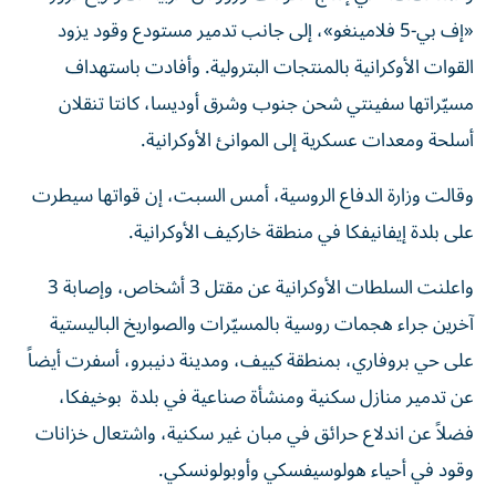
«إف بي-5 فلامينغو»، إلى جانب تدمير مستودع وقود يزود
القوات الأوكرانية بالمنتجات البترولية. وأفادت باستهداف
مسيّراتها سفينتي شحن جنوب وشرق أوديسا، كانتا تنقلان
أسلحة ومعدات عسكرية إلى الموانئ الأوكرانية.
و​قالت وزارة ‌الدفاع ‌الروسية، أمس السبت، ‌إن قواتها سيطرت
على بلدة إيفانيفكا ​في منطقة ‌خاركيف الأوكرانية.
واعلنت السلطات الأوكرانية عن مقتل 3 أشخاص، وإصابة 3
آخرين جراء هجمات روسية بالمسيّرات والصواريخ الباليستية
على حي بروفاري، بمنطقة كييف، ومدينة دنيبرو، أسفرت أيضاً
عن تدمير منازل سكنية ومنشأة صناعية في بلدة بوخيفكا،
فضلاً عن اندلاع حرائق في مبان غير سكنية، واشتعال خزانات
وقود في أحياء هولوسيفسكي وأوبولونسكي.