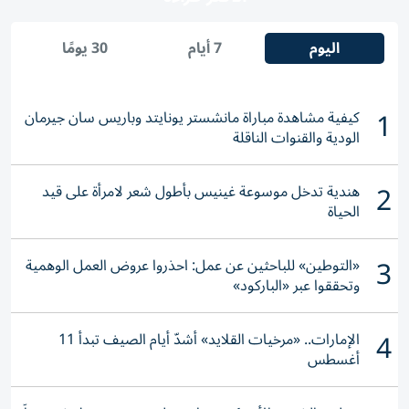
اليوم
7 أيام
30 يومًا
1
كيفية مشاهدة مباراة مانشستر يونايتد وباريس سان جيرمان
الودية والقنوات الناقلة
2
هندية تدخل موسوعة غينيس بأطول شعر لامرأة على قيد
الحياة
3
«التوطين» للباحثين عن عمل: احذروا عروض العمل الوهمية
وتحققوا عبر «الباركود»
4
الإمارات.. «مرخيات القلايد» أشدّ أيام الصيف تبدأ 11
أغسطس