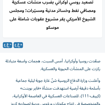
تصعيد روسي أوكراني بضرب منشآت عسكرية
ومصافي نفط وخسائر مدنية ومسيّرات؛ ومجلس
الشيوخ الأمريكي يقر مشروع عقوبات شاملة على
موسكو
صعّدت روسيا وأوكرانيا، أمس السبت، هجمات واسعة متبادلة
ركزت على المنشآت الحيوية والعسكرية.
وأعلنت وزارة الدفاع الروسية شنّ غارة جوية ليلية جماعية
بأسلحة دقيقة أرضية استهدفت منشأة «فاير بوينت»
(كييف-111)، للصناعات العسكرية في العاصمة الأوكرانية،
والمتخصصة في إنتاج مكونات ورؤوس حربية لصواريخ كروز