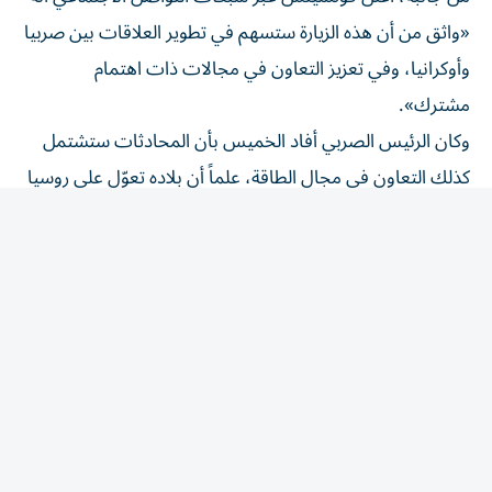
«واثق من أن هذه الزيارة ستسهم في تطوير العلاقات بين صربيا
وأوكرانيا، وفي تعزيز التعاون في مجالات ذات اهتمام
مشترك».
وكان الرئيس الصربي أفاد الخميس بأن المحادثات ستشتمل
كذلك التعاون في مجال الطاقة، علماً أن بلاده تعوّل على روسيا
لإمدادها بالطاقة ولم تنضم إلى العقوبات الأوروبية على موسكو
بعد غزو أوكرانيا عام 2022.
وكان فوتشيتش التقى زيلينسكي في أيار/مايو 2025 في
موسكو على هامش الاحتفالات في ذكرى الانتصار على ألمانيا
النازية، ثم في بكين في أيلول/سبتمبر.
كما أنه زار أوكرانيا في حزيران/يونيو 2025 للمشاركة في قمة
إقليمية في أوديسا، وزار كييف مجدداً في تموز/يوليو.
وأشاد مراراً في الماضي بموقف أوكرانيا التي لم تعترف
باستقلال كوسوفو المعلن عام 2008.