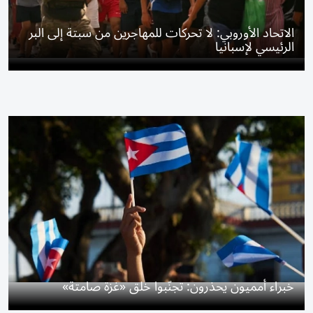
الاتحاد الأوروبي: لا تحركات للمهاجرين من سبتة إلى البر
الرئيسي لإسبانيا
خبراء أمميون يحذرون: تجنّبوا خلق «غزة صامتة»