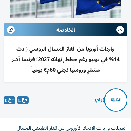
الخلاصه
واردات أوروبا من الغاز المسال الروسي زادت
14% في يونيو رغم خطط إنهائه 2027؛ فرنسا أكبر
مشترٍ وروسيا تجني 60م€ يومياً
(وام)
سجلت واردات الاتحاد الأوروبي من الغاز الطبيعي المسال