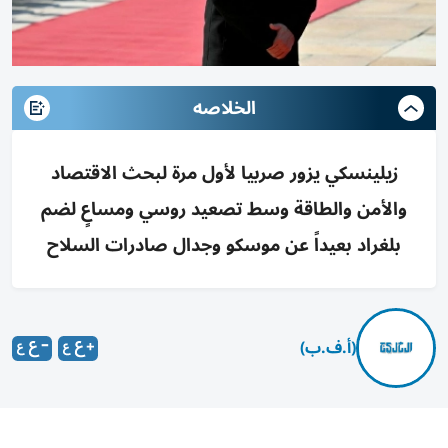
الخلاصه
زيلينسكي يزور صربيا لأول مرة لبحث الاقتصاد
والأمن والطاقة وسط تصعيد روسي ومساعٍ لضم
بلغراد بعيداً عن موسكو وجدال صادرات السلاح
(أ.ف.ب)
يقوم الرئيس الأوكراني فولوديمير زيلينسكي، السبت، بزيارته