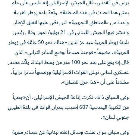
برس في القدس، قال الجيش الإسرائيلي إنه «ليس على علم
بمثل هذا الحدث في هذه المنطقة». وتُعدّ بلدة زوطر الغربية
واحدة من «المناطق التجريبية» التي نصّ عليها اتفاق الإطار،
وانتشر فيها الجيش اللبناني في 21 يوليو/ تموز. وقال رئيس
بلدية زوطر الغربية عبد عز الدين «هناك نحو 50 عائلة في زوطر
الغربية»، مضيفاً «فوجئنا صباحاً بوضع الساتر الترابي» الذي
قال إنه يقع على بعد نحو 100 متر من وسط البلدة. وأكّد مصدر
عسكري لبناني توغل القوات الاسرائيلية ووضعهاً ساترا ترابياً،
مشدداً على أن «هذا خرق للاتفاق».
وفي السياق ذاته، ذكرت إذاعة الجيش الإسرائيلي، أن«جندياً
من الكتيبة الهندسية 607 أصيب بنيران قواتنا في بلدة الطيري
جنوبي ​لبنان​».
وفي سياق مواز، نقلت وسائل إعلام لبنانية عن مصادر مقربة