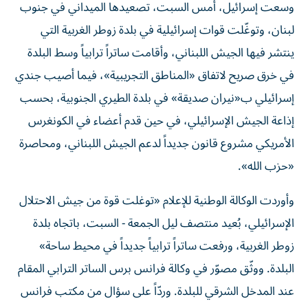
وسعت إسرائيل، أمس السبت، تصعيدها الميداني في جنوب
لبنان، وتوغّلت قوات إسرائيلية في بلدة زوطر الغربية التي
ينتشر فيها الجيش اللبناني، وأقامت ساتراً ترابياً وسط البلدة
في خرق صريح لاتفاق «المناطق التجريبية»، فيما أصيب جندي
إسرائيلي ب«نيران صديقة» في بلدة الطيري الجنوبية، بحسب
إذاعة الجيش الإسرائيلي، في حين قدم أعضاء في الكونغرس
الأمريكي مشروع قانون جديداً لدعم الجيش اللبناني، ومحاصرة
«حزب الله».
وأوردت الوكالة الوطنية للإعلام «توغلت قوة من جيش الاحتلال
الإسرائيلي، بُعيد منتصف ليل الجمعة - السبت، باتجاه بلدة
زوطر الغربية، ورفعت ساتراً ترابياً جديداً في محيط ساحة»
البلدة. ووثّق مصوّر في وكالة فرانس برس الساتر الترابي المقام
عند المدخل الشرقي للبلدة. وردّاً على سؤال من مكتب فرانس