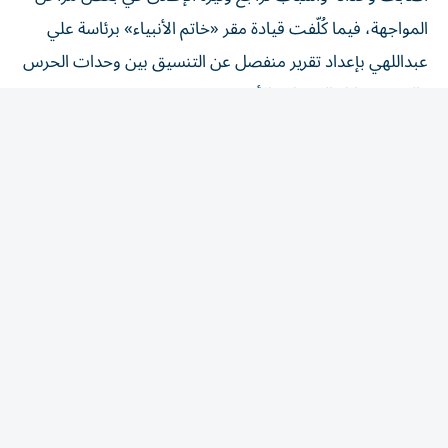
المواجهة، فيما كُلّفت قيادة مقر «خاتم الأنبياء» برئاسة علي
عبداللهي بإعداد تقرير منفصل عن التنسيق بين وحدات الحرس
والجيش خلال الضربات الأخيرة.
وأفادت بأن هيئة الأركان فتحت ملف إعادة توزيع الصلاحيات
بعد خسارة عدد من القيادات، وهو ملف يرتبط مباشرة بدور
محمد رضا قرائي آشتياني، بينما شمل التقييم قائد قيادة
الفضاء في الحرس علي جعفر آبادي ضمن مراجعة أداء
منظومات الاستطلاع والإنذار التابعة للقوة الجوفضائية.
وتأتي هذه التحركات مع استمرار الخلاف داخل القيادة الإيرانية
حول أهداف الحرب والخيارات المطروحة للمرحلة المقبلة،
بالتزامن مع اتساع دور الحرس في القرار السياسي والأمني خلال
الأشهر الأخيرة.