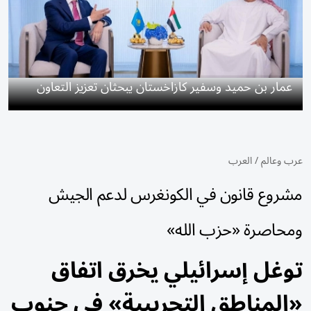
عمار بن حميد وسفير كازاخستان يبحثان تعزيز التعاون
عرب وعالم
/
العرب
مشروع قانون في الكونغرس لدعم الجيش
ومحاصرة «حزب الله»
توغل إسرائيلي يخرق اتفاق
«المناطق التجريبية» في جنوب