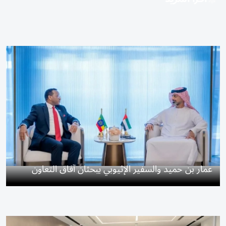
عمار بن حميد والسفير الإثيوبي يبحثان آفاق التعاون