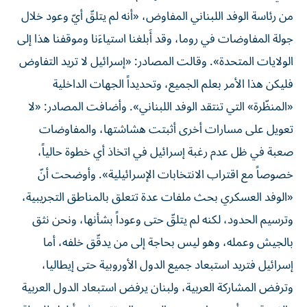
من ​رئاسة الوفد اللبناني​ المفاوض، «أنه لم يتلقّ أيّ وعود خلال
جولة المفاوضات في روما، وقد أَبلغنا استياءَنا وموقفنا هذا إلى
الولايات المتحدة». وقالت المصادر: «​إسرائيل​ لا تريد التفاوض
فليكن هذا الأمر بعلم الجميع، وتحديداً الجهات الداخلية
«المنظّرة» التي تنتقد الوفد اللبناني». وأضافت المصادر: «لا
تعويل على مسارات أخرى أثبتت هشاشتها، والمفاوضات
صعبة في ظل عدم رغبة إسرائيل في اتخاذ أي خطوة حالياً،
خصوصاً مع اقتراب الانتخابات الإسرائيلية». وأوضحت أنّ
«الوفد العسكري بحث ملفات عدة تتعلق بالمناطق التجريبية،
وترسيم الحدود، لكنه لم يتلقّ حتى وعوداً بشأنها، ونحن نثق
بالجيش وعمله، وهو ليس بحاجة إلى من يدقّق خلفه، أما
إسرائيل فتريد استبعاد جميع الدول الأوروبية حتى إيطاليا،
وترفض المشاركة العربية، ولبنان يرفض استبعاد الدول العربية