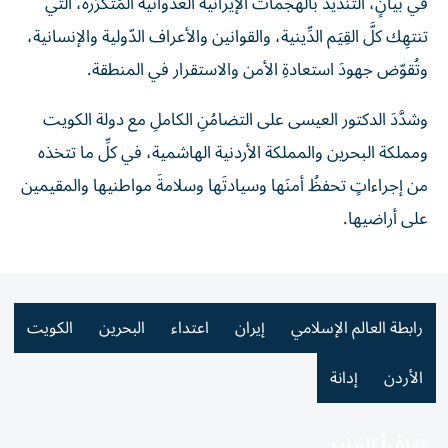
في بيانٍ، التنديد بالهجمات الإيرانية العدوانية المُتكرِّرة، التي
تنتهِك كلَّ القِيَم الدِّينية، والقوانين والأعراف الدّولية والإنسانية،
وتُقوّض جهودَ استعادةِ الأمن والاستقرار في المنطقة.
وشدَّدَ الدكتور العيسى على التضامُنِ الكاملِ مع دولة الكويت
ومملكة البحرين والمملكة الأردنية الهاشمية، في كلِّ ما تتخذه
من إجراءاتٍ تحفظُ أمنَها وسيادتَها وسلامةَ مواطنيها والمقيمين
على أراضيها.
رابطة العالم الإسلامي
إيران
اعتداء
البحرين
الكويت
الأردن
إدانة
اقرأ المزيد