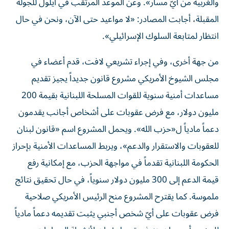
والغربية من أيّ مسار». وعن الموعد المرتقب في أيلول للجولة
المقبلة، أجابت المصادر: «لا مواعيد حتى الآن، ونحن في حال
انتظار لمتابعة السلوك الإسرائيلي».
من جهة أخرى، وفي إجراء تشريعي لافت، قدم أعضاء في
مجلس الشيوخ الأمريكي مشروع قانون جديداً يجيز تقديم
مساعدات أمنية سنوية للقوات المسلحة اللبنانية بقيمة 200
مليون دولار، مع فرض عقوبات على أشخاص أجانب يقدمون
دعماً مادياً ل«حزب الله». ويحمل المشروع اسم «قانون لبنان
للعقوبات والاستقرار والدعم»، ويربط المساعدات الأمنية بإحراز
الحكومة اللبنانية تقدماً في مواجهة الحزب، مع إمكانية رفع
قيمة الدعم إلى 300 مليون دولار سنوياً، في حال تحقيق نتائج
ملموسة. كما يقترح المشروع منح الرئيس الأمريكي صلاحية
فرض عقوبات على أيّ شخص أجنبي يثبت تقديمه دعماً مادياً