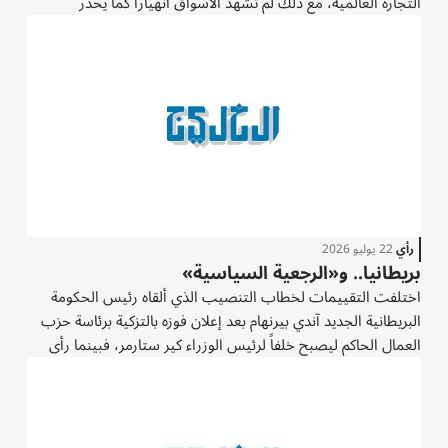
التجارة العالمية، مع ذلك لم تشهد الأسواق انهياراً كما يحذر
المتشائمون دوماً ولا يبدو اقتصاد العالم على وشك الركود أو الكساد.
لا يعني ذلك أن تأثير تلك...
رأي
22 يوليو 2026
بريطانيا.. و«الرجعية السياسية»
اختلفت التقييمات لخطاب التنصيب الذي ألقاه رئيس الحكومة
البريطانية الجديد آندي بيرنهام بعد إعلان فوزه بالتزكية برئاسة حزب
العمال الحاكم ليصبح خلفاً لرئيس الوزراء كير ستارمر، فبينما رأى
فيه نواب الحزب «تغييراً» في طريقة تواصل القيادة مع الجماهير
يبشر بفترة حكم إيجابية...