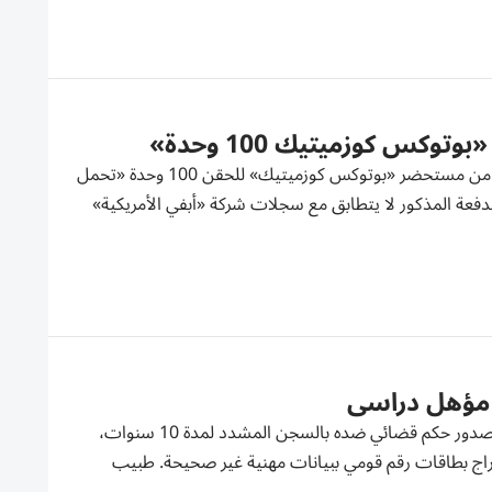
كس كوزميتيك 100 وحدة»
أصدرت مؤسسة الإمارات للدواء، اليوم الاثنين، تحذيراً عاجلاً بشأن دفعة مزوّرة من مستحضر «بوتوكس كوزميتيك» للحقن 100 وحدة «تحمل
رقم الدفعة المذكور لا يتطابق مع سجلات شركة «أبفي الأمريكية»
 مؤهل دراسي
قبضت الأجهزة الأمنية في مصر على شخص انتحل صفة جراح قلب شهير، بعد صدور حكم قضائي ضده بالسجن المشدد لمدة 10 سنوات،
اج بطاقات رقم قومي ببيانات مهنية غير صحيحة. طبيب