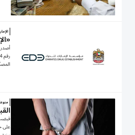
الإما
«الإ
المصنّ
منوع
الق
على خ