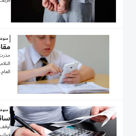
مزيف 
منوع
مقاط
حذرت 
التلام
العام..
منوع
سائق أ