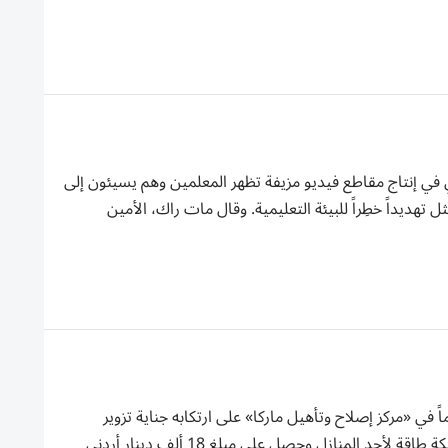
 في إنتاج مقاطع فيديو مزيفة تظهر المعلمين وهم يسيئون إلى
تهديداً خطِراً للبيئة التعليمية. وقال مات راك، الأمين
عي عام النزاهة ومكافحة الفساد الأردني، سائقاً في وزارة الطاقة 15 يوماً في «مركز إصلاح وتأهيل ماركا» على ارتكابه جناية تزوير
فواتير. وبحسب إيضاح رسمي، الاثنين، فإن السائق زوّر فواتير تتعلق بإنشاء شبكة طاقة لأحد المنازل وحصل على مبلغ 18 ألف دينار أردني