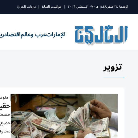
الجمعة ٢٤ صفر ١٤٤٨ ه - ٠٧ أغسطس ٢٠٢٦
|
مواقيت الصلاة
|
درجات الحرارة
الإمارات
عرب وعالم
اقتصاد
ري
تزوير
منوع
حقيق
جميع ا
مخاوف