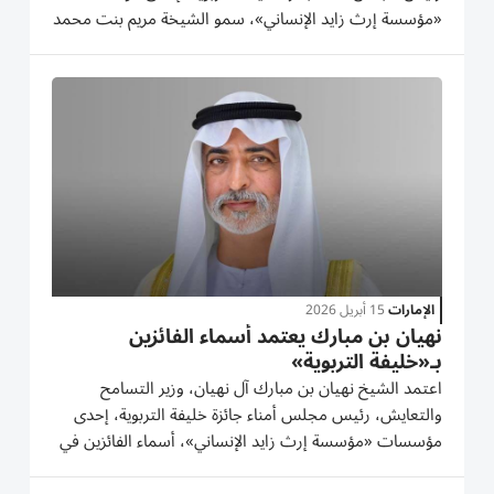
«مؤسسة إرث زايد الإنساني»، سمو الشيخة مريم بنت محمد
بن زايد آل نهيان، نائبة رئيس مجلس التعليم والتنمية
البشرية والمجتمع، لفوزها بجائزة الشخصية التربوية
الاعتبارية...
الإمارات
15 أبريل 2026
نهيان بن مبارك يعتمد أسماء الفائزين
بـ«خليفة التربوية»
اعتمد الشيخ نهيان بن مبارك آل نهيان، وزير التسامح
والتعايش، رئيس مجلس أمناء جائزة خليفة التربوية، إحدى
مؤسسات «مؤسسة إرث زايد الإنساني»، أسماء الفائزين في
الدورة التاسعة عشرة للجائزة 2026 وعددهم 40 فائزاً وفائزة