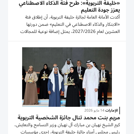
«خليفة التربوية»: طرح فئة الذكاء الاصطناعي
يعزز جودة التعليم
أكدت الأمانة العامة لجائزة خليفة التربوية، أن إطلاق فئة
«الابتكار والذكاء الاصطناعي في التعليم» ضمن دورتها
العشرين لعام 2027/2026، يمثل إضافة نوعية للمجالات
والفئات المطروحة في هذه الدورة، إذ تعتبر هذه الفئة إحدى
الركائز الأساسية التي تستند إليها الجائزة في تطوير رسالتها...
الإمارات
14 مايو 2026
مريم بنت محمد تنال جائزة الشخصية التربوية
كرم الشيخ نهيان بن مبارك آل نهيان وزير التسامح والتعايش،
رئيس مجلس أمناء جائزة خليفة التربوية، إحدى مؤسسات