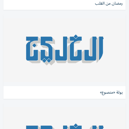
رمضان من القلب
يولة «متصوع»