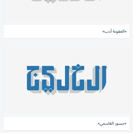
«العقوبة أدب»
«جسور القاسمي»