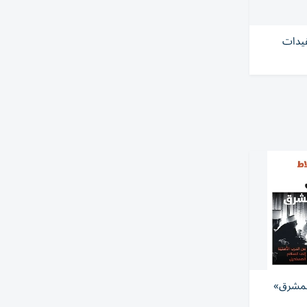
قيدات
المشرق»