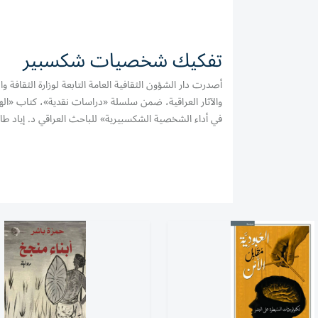
تفكيك شخصيات شكسبير
أصدرت دار الشؤون الثقافية العامة التابعة لوزارة الثقافة و
والآثار العراقية، ضمن سلسلة «دراسات نقدية»، كتاب «الهد
في أداء الشخصية الشكسبيرية» للباحث العراقي د. إياد ط
ساچت، ويقع في 228 صفحة. ويتناول الكتاب الشخص
من منظور تفكيكي، مقدماً قراءة...