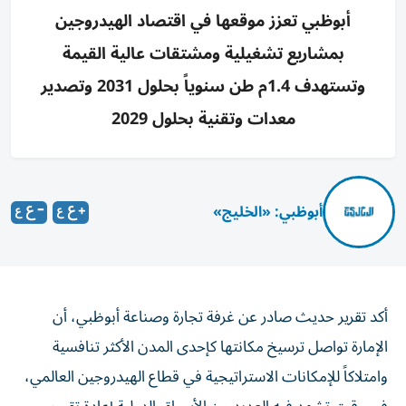
أبوظبي تعزز موقعها في اقتصاد الهيدروجين
بمشاريع تشغيلية ومشتقات عالية القيمة
وتستهدف 1.4م طن سنوياً بحلول 2031 وتصدير
معدات وتقنية بحلول 2029
أبوظبي: «الخليج»
أكد تقرير حديث صادر عن غرفة تجارة وصناعة أبوظبي، أن
الإمارة تواصل ترسيخ مكانتها كإحدى المدن الأكثر تنافسية
وامتلاكاً للإمكانات الاستراتيجية في قطاع الهيدروجين العالمي،
في وقت تشهد فيه العديد من الأسواق الدولية إعادة تقييم