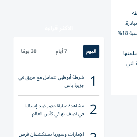
طة
لمبادرة.
الأكثر قراءة
ولم تتجاهل بكين كذلك الجانب الأمني في تعاونها. ومنذ 2016 حتى 2020 زادت مبيعاتها العسكرية لجمهوريات آسيا الوسطى بنسبة 18%
اليوم
7 أيام
30 يومًا
لحتها
التي
1
شرطة أبوظبي تتعامل مع حريق في
جزيرة ياس
2
مشاهدة مباراة مصر ضد إسبانيا
في نصف نهائي كأس العالم
لناشئات اليد 2026
الإمارات وسوريا تستكشفان فرص