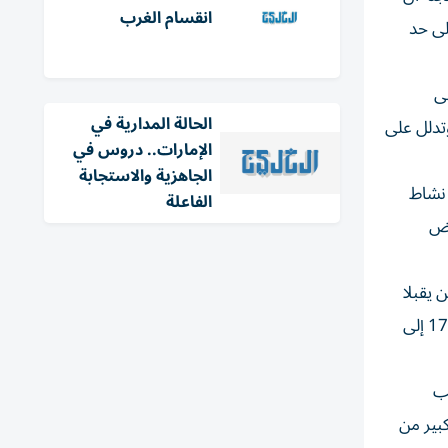
انقسام الغرب
لى حد
ى
الحالة المدارية في
وتدلل على
الإمارات.. دروس في
الجاهزية والاستجابة
 نشاط
الفاعلة
رض
 يقبلا
أن تنفرد وحدها بالثروات الهائلة في المنطقة. ووفقاً لتقديرات إدارة معلومات الطاقة الأمريكية فإن حوض بحر قزوين يحوي ما بين 17 إلى
نب
بير من