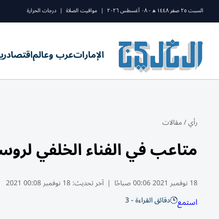
السبت ٢٥ صفر ١٤٤٨ ه - ٠٨ أغسطس ٢٠٢٦
|
مواقيت الصلاة
|
درجات الحرارة
الإمارات
عرب وعالم
اقتصاد
ري
رأي
/
مقالات
متاعب في الفناء الخلفي لروسي
18 نوفمبر 2021 00:06 صباحًا
|
آخر تحديث:
18 نوفمبر 00:08 2021
دقائق القراءة - 3
استمع