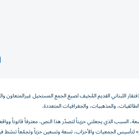
لافتقار اللبناني القديم المُخيف لصيغ الجمع المستحيل غيرالمتعاون وا
الطائفيات، والمذهبيات، والجغرافيات المتعددة.
السبب الذي يجعلني حزيناً لتصدّر هذا النص، معترفاً قانوناً وواقعاً
ر» لتأسيس الجمعيات والأحزاب، تسعة وتسعين حزباً وتجمّعاً تنشط في
بحاجة كبرى لتوصيف الساحة سواء بصيغة المفرد أو الساحات بالجمع. ل