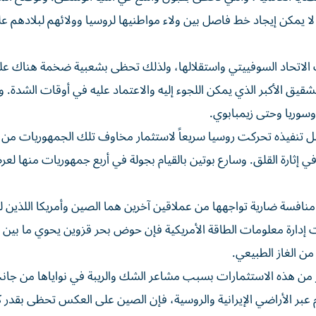
لا يمكن إيجاد خط فاصل بين ولاء مواطنيها لروسيا وولائهم لبلادهم ع
 الاتحاد السوفييتي واستقلالها، ولذلك تحظى بشعبية ضخمة هناك عل
شقيق الأكبر الذي يمكن اللجوء إليه والاعتماد عليه في أوقات الشدة. 
وسوريا وحتى زيمبابوي.
ل تنفيذه تحركت روسيا سريعاً لاستثمار مخاوف تلك الجمهوريات من
في إثارة القلق. وسارع بوتين بالقيام بجولة في أربع جمهوريات منها لع
منافسة ضارية تواجهها من عملاقين آخرين هما الصين وأمريكا اللذين لن
ر من هذه الاستثمارات بسبب مشاعر الشك والريبة في نواياها من جا
بر الأراضي الإيرانية والروسية، فإن الصين على العكس تحظى بقدر ك