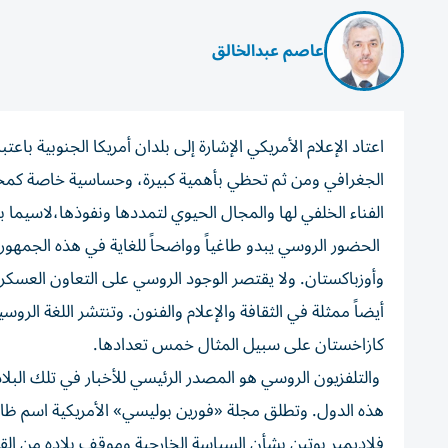
عاصم عبدالخالق
اعتاد الإعلام الأمريكي الإشارة إلى بلدان أمريكا الجنوبية باعت
الجغرافي ومن ثم تحظي بأهمية كبيرة، وحساسية خاصة كمجال
الفناء الخلفي لها والمجال الحيوي لتمددها ونفوذها،لاسيما ب
الحضور الروسي يبدو طاغياً وواضحاً للغاية في هذه الجمه
وأوزباكستان. ولا يقتصر الوجود الروسي على التعاون العسك
أيضاً ممثلة في الثقافة والإعلام والفنون. وتنتشر اللغة 
كازاخستان على سبيل المثال خمس تعدادها.
والتلفزيون الروسي هو المصدر الرئيسي للأخبار في تلك الب
هذه الدول. وتطلق مجلة «فورين بوليسي» الأمريكية اسم ظاه
فلاديمير بوتين بشأن السياسة الخارجية وموقف بلاده من ال