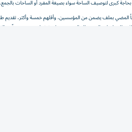
اً المضي بملف يضمن من المؤسسين، وأقلهم خمسة وأكثر، تقديم طل
هداف والإصلاحات التي يتطلع المجتمعون لتحقيقها، يصبح من حقّهم الق
لسفارات، وإصدار البيانات، والمشاركة في المهرجانات، والتعبير عن م
 البرلمانية، إذ تُفتح الأبواب على مصراعيها للحريات السياسية التي تفتق
 يثير قطعاً، في المقابل، تساؤلات عميقة حول مخاطر انعكاس هذا ال
دون بناء الدولة الديمقراطية المعاصرة. أكتب هذا في وطن أنهكته الان
نه تأثيرات القوى الإقليمية والدولية، فتتكرّر المشاهد والأزمات الس
الاستقرار، السياسي والاجتماعي والإنساني.
للتاريخ، قضى الاجتماع الأول للبرلمان بعد اتفاق ال
الحكومة الأولى المرسوم الأوّل بتعيين الجنرال إميل لحّود قائداً للجيش
المرسوم الثاني بتعييني عضواً في مجلس إدارة تلفزيون لبنان،