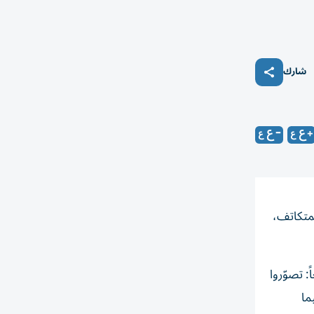
شارك
لمتكاتف،
: تصوّروا
ما
ماذا؟