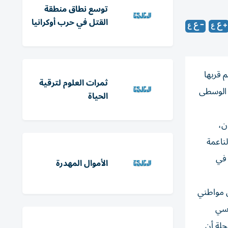
توسع نطاق منطقة
القتل في حرب أوكرانيا
م قربها
ثمرات العلوم لترقية
 الوسطى
الحياة
ن،
ناعمة
 في
الأموال المهدرة
ن مواطني
وسي
جلة أن