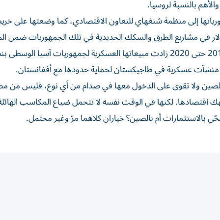
لأهم بالنسبة لروسيا.
ورياتها إلى منظمة شنغهاي للتعاون الاقتصادي، كما وضعتها على خري
الطريق»، وتعهدت باستثمار 1,4 تريليون دولار في مشاريع الطرق والسكك الحديدية في تلك الجمهوريات ضمن ا
لصين ولا تقوى على الدخول معها في صدام من أي نوع، فليس من مص
ك اقتصادها. لكنها في الوقت نفسه لا تتحمل ضياع المكاسب الهائلة 
ي بالاستثمارات أم بالصين؟ خياران كلاهما مرّ وغير محتمل.