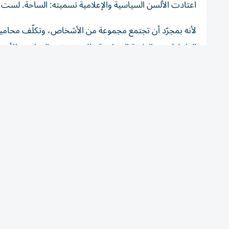
لأنه بمجرّد أن تجتمع مجموعة من الأشخاص، وتكلّف محامي
الداخلية مع «الوثيقة السياسية» للتجمع، تبرز المبادئ والأ
وعقد الاجتماعات الأسبوعية وزيارة المسؤولين الرسميين، وا
عبر وسائل الإعلام، وصولاً إلى المشاركة في الترشح للانتخابات
إلى لجمها.
قد يكون هذا المشهد دليلاً على نسف هوامش الحريات، لكنه
الحزبي المُغلّف بالصراعات، الطائفية والمذهبية، بما يحول 
الطائفية والمذهبية والمناطقية والشخصانية، وتداخلت في شؤو
لتراكم الانقسامات الدائمة، وكأن لبنان ينتظر بلوغ عصر من 
ليتسلّم الرئيس الياس الهراوي، رحمه الله، الجمهورية، وتُصدر 