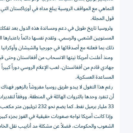
التماهي مع المواقف الروسية يبلغ مداه في أوزباكستان التي 
قول المجلة.
ولروسيا تاريخ طويل في دعم ومساندة هذه الدول بعد تفكك
المستويين الشعبي والرسمي. وتقدم نفسها دائماً باعتبارها ال
ذلك بما فعلته مع أصدقائها في جورجيا والشيشان وأوكرانيا 
ومنذ أعلنت أمريكا نيتها الانسحاب من أفغانستان وحتى قب
جهادي قادم من أفغانستان، لعب الإعلام الروسي دوراً كبيراً 
المساعدة العسكرية.
رغم هذا التغول لا يبدو طريق روسيا مفروشاً بالزهور فهناك 
33 مليار برميل نفط. كما يضم نحو 232 تريليون متر مكعب من الغاز الطبيعي.
وإذا كانت أمريكا تواجه صعوبات حقيقية في الفوز بجزء كبي
الشعوب والحكومات، فضلاً عن مشكلة مد أنابيب نقل الخام ع