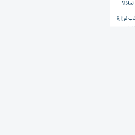
ب لوزارة
انوني
واقفهم
ر أحياناً
تعدد
قسامات،
ياسية
طائف، بانتخاب رينيه معوض رئيساً للجمهورية الذي اغتيل، رحمه الله، بعد 17 يوماً،
، ثمّ
 الأمر الذي جعلني في قلب جمهورية الطائف اللبنانية منذ 35 سنة، إذ وجدت