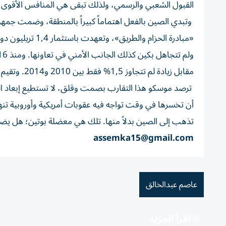
القبول الشعبي والرسمي، ولذلك تبقى هي المنافس الأقوى وا
وتبدي الصين بالفعل اهتماماً كبيراً بالمنطقة، وضمت جمه
«مبادرة الحزام و
مقابل زيادة لم تتجاوز 1,5% فقط بين 2010 و2014. وتقيم منشآت عسكرية في طاجيكستان لحماية حدودها مع أفغانستان.
ترصد موسكو هذا التقارب بصمت وقلق، لا تستطيع إبعاد ا
أن تخسرها في وقت تواجه فيه عقوبات أمريكية وأوروبية تنه
تذهب إلى الصين بدلاً منها. تلك هي معضلة بوتين؛ هل يضحّ
assemka15@gmail.com
عاصم عبدالخالق
اقرأ المزيد