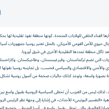
بارها الفناء الخلفي للولايات المتحدة، كونها منطقة نفوذ تقليدية لها بحك
 حيوي للأمن القومي الأمريكي. بالمثل تعتبر روسيا جمهوريات آسيا
عد تآكل منطقة تمددها التقليدية الأخرى في شرق أوروبا.
وريات التي تضم تركمانستان، وقيرغيسستان، وطاجيكستان، وكازاخستا
ري والأمني والاقتصادي والسياسي فحسب، بل تمارسه روسيا بقوتها ال
الروسية بصورة واسعة، وتوجد كذلك جاليات ضخمة من أصول روسية تشكل
لاد، لذلك ليس من الغريب أن تحظى السياسية الروسية بقبول واسع بي
رة «التفسير البوتيني» للأحداث، في إشارة إلى وجهة نظر الرئيس الر
قضايا العالمية، والتي تحظى بقبول واسع في أسيا الوسطى. وتوضح الم