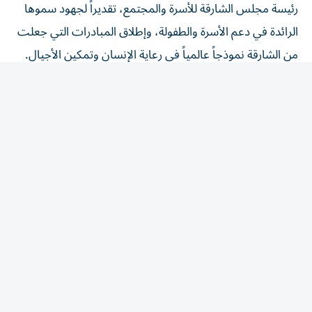
رئيسة مجلس الشارقة للأسرة والمجتمع، تقديراً لجهود سموها
الرائدة في دعم الأسرة والطفولة، وإطلاق المبادرات التي جعلت
من الشارقة نموذجاً عالمياً في رعاية الإنسان وتمكين الأجيال.
محطة مضيئة
ألقى إلياس المعني، رئيس البرلمان، كلمة أكد فيها أن الدورة
الرابعة شكلت محطة مضيئة في مسيرة البرلمان، وأن أعضاءها
كانوا طوال فترة انعقادها سفراء حقيقيين للطفولة العربية ولساناً
معبراً عن تطلعاتها وآمالها، معرباً عن اعتزاز الأعضاء بالوقوف
تحت قبة البرلمان العربي للطفل في الشارقة، المدينة التي
أصبحت حاضنة لهذا المشروع العربي الرائد.