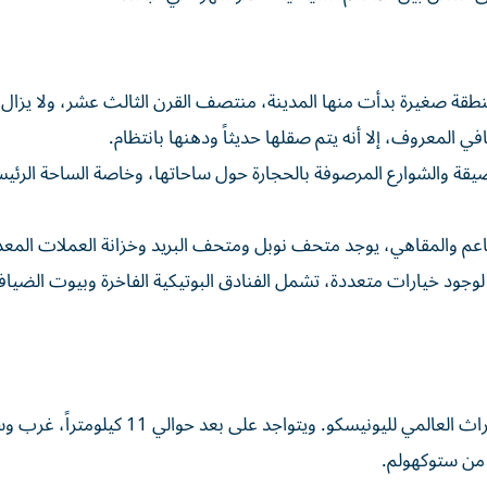
نطقة صغيرة بدأت منها المدينة، منتصف القرن الثالث عشر، ولا يزال 
في المعروف، إلا أنه يتم صقلها حديثاً ودهنها بانتظام.
قة والشوارع المرصوفة بالحجارة حول ساحاتها، وخاصة الساحة الرئيس
طاعم والمقاهي، يوجد متحف نوبل ومتحف البريد وخزانة العملات المعد
 لوجود خيارات متعددة، تشمل الفنادق البوتيكية الفاخرة وبيوت الضيا
يعد قصر دروتنينغهولم، الواقع في جزيرة لوفو، أحد مواقع التراث العالمي لليونيسكو. ويتو