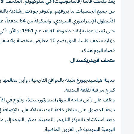
يعد متحف فاسا (فاساموسيت) في ستوكهولم، المتحف الأكثر
من جميع الجنسيات ما يروقهم، وتتوفر جولات إرشادية باللغ
حتى تمت عملية إنقاذ طموحة للغاية، عام 1961؛ والآن يأتي الزوار من جميع أنحاء العالم لرؤية هذه الكبسولة الزمنية الرائعة.
وزيارة م
قضاء اليوم هناك.
متحف فريدريكسدال
مدينة هيلسينجبورغ مليئة بالمواقع التاريخية؛ وأبرز معالمه
كبرج مراقبة لقلعة المدينة.
درجة للحصول على مناظر خلابة للمدينة بالأسفل، بالإضافة إ
وبعد استكشاف المركز التاريخي للمدينة، يمكن التوجه إلى متح
اليومية السويدية في القرون الماضية.