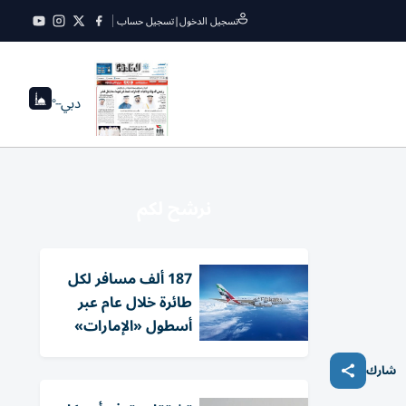
تسجيل الدخول
|
تسجيل حساب
دبي
--°
نرشح لكم
187 ألف مسافر لكل
طائرة خلال عام عبر
أسطول «الإمارات»
شارك