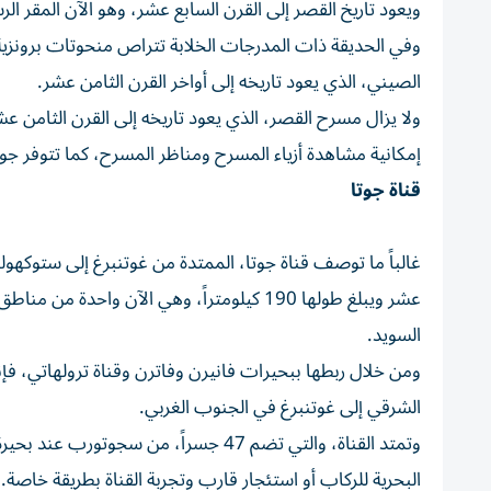
ويعود تاريخ القصر إلى القرن السابع عشر، وهو الآن المقر الرس
وفي الحديقة ذات المدرجات الخلابة تتراص منحوتات برونزية
الصيني، الذي يعود تاريخه إلى أواخر القرن الثامن عشر.
ولا يزال مسرح القصر، الذي يعود تاريخه إلى القرن الثام
إمكانية مشاهدة أزياء المسرح ومناظر المسرح، كما تتوفر جو
قناة جوتا
غالباً ما توصف قناة جوتا، الممتدة من غوتنبرغ إلى ستوكهولم
عشر ويبلغ طولها 190 كيلومتراً، وهي الآن و
السويد.
ومن خلال ربطها ببحيرات فانيرن وفاترن وقناة ترولهاتي، ف
الشرقي إلى غوتنبرغ في الجنوب الغربي.
وتمتد القناة، والتي تضم 47 جسراً، من
البحرية للركاب أو استئجار قارب وتجربة القناة بطريقة خاصة.