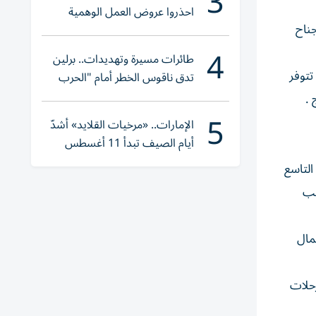
3
احذروا عروض العمل الوهمية
جناح
وتحققوا عبر «الباركود»
4
طائرات مسيرة وتهديدات.. برلين
تتوفر
تدق ناقوس الخطر أمام "الحرب
الهجينة"
 .
5
الإمارات.. «مرخيات القلايد» أشدّ
أيام الصيف تبدأ 11 أغسطس
التاسع
قلب
مال
لرحلات