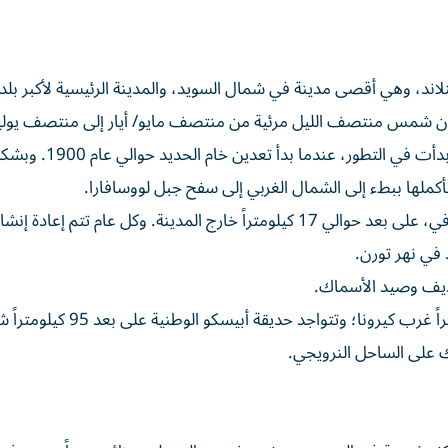
ند، وهي أقصى مدينة في شمال السويد، والمدينة الرئيسية لأكبر بلد
وتكون شمس منتصف الليل مرئية من منتصف مايو/ أيار إلى منتصف يوليو
وكانت المدينة في الأصل مستوطنة لمجموعة من الناس، وبدأت في التطور، عندما بدأ 
كملها ببطء إلى الشمال الغربي إلى سفح جبل لووسافارا.
ويقع أول فندق جليدي على الإطلاق في العالم في جوكاسيارفي، على بعد حوالي 17 كيلومتراً خارج المدينة. وكل عام تتم
 في نهر تورن.
جديف وصيد الأسماك.
وأعلى جبل في السويد، كيبنيكايس، يقع على بعد 90 كيلومتراً غرب كيرونا؛ وتتواجد حديقة أب
ك على الساحل النرويجي.