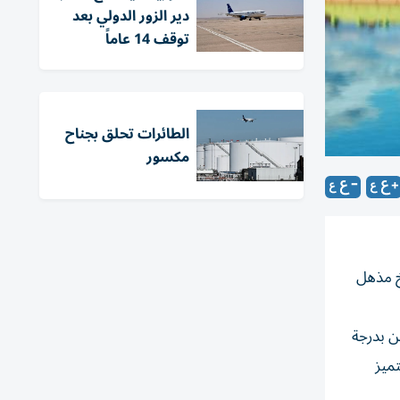
دير الزور الدولي بعد
توقف 14 عاماً
الطائرات تحلق بجناح
مكسور
يخ مذهل
ن بدرجة
ميز