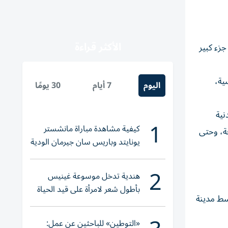
الأكثر قراءة
جزء كبير
ية،
اليوم
7 أيام
30 يومًا
نية
1
كيفية مشاهدة مباراة مانشستر
فة، وحتى
يونايتد وباريس سان جيرمان الودية
والقنوات الناقلة
2
هندية تدخل موسوعة غينيس
بأطول شعر لامرأة على قيد الحياة
اجد على بعد حوالي 11 كيلومتراً، غرب وسط مدينة
«التوطين» للباحثين عن عمل: