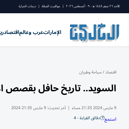
الأحد ٢٦ صفر ١٤٤٨ ه - ٠٩ أغسطس ٢٠٢٦
|
مواقيت الصلاة
|
درجات الحرارة
الإمارات
عرب وعالم
اقتصاد
ري
اقتصاد
/
سياحة وطيران
السويد.. تاريخ حافل بقصص ال
9 مارس 2024 21:33 مساء
|
آخر تحديث:
9 مارس 21:35 2024
دقائق القراءة - 4
استمع