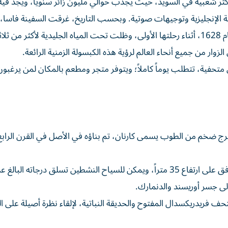
 شعبية في السويد، حيث يجذب حوالي مليون زائر سنوياً، ويجد فيه
ة الإنجليزية وتوجيهات صوتية. وبحسب التاريخ، غرقت السفينة فاسا،
الأسطول الإمبراطوري السويدي، والمكونة من 64 مدفعاً، عام 1628، أثناء رحلتها الأولى، وظلت تحت المياه الجليدية لأكثر
تحف فاسا، الذي يضم 10 معارض منفصلة و4 سفن متحفية، تتطلب يوماً كاملاً؛ ويتوفر متجر ومطعم بالمكان لمن ير
ا برج ضخم من الطوب يسمى كارنان، تم بناؤه في الأصل في القرن الراب
لى جسر أوريسند والدنمارك.
ف فريدريكسدال المفتوح والحديقة النباتية، لإلقاء نظرة أصيلة على ال