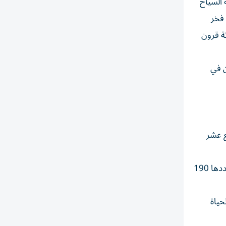
 السياح
 فخر
 من ثلاثة قرون
غبون في
ع عشر
ويقف على رأس ساحة السوق (ستورتورجيت)، ويلوح في الأفق على ارتفاع 35 متراً، ويمكن للسياح النشطين تسلق درجاته البالغ عددها 190
حياة