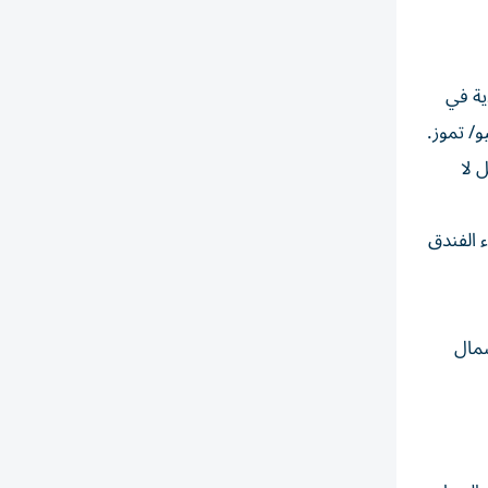
ية في
/ تموز.
تعدين خام الحديد حوالي عام 1900. وبشكل لا
 إعادة إنشاء الفندق
يسكو الوطنية على بعد 95 كيلومتراً شمال