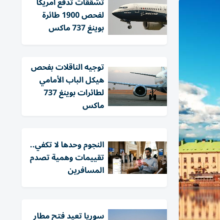
تشققات تدفع أمريكا
لفحص 1900 طائرة
بوينغ 737 ماكس
توجيه الناقلات بفحص
هيكل الباب الأمامي
لطائرات بوينغ 737
ماكس
النجوم وحدها لا تكفي..
تقييمات وهمية تصدم
المسافرين
سوريا تعيد فتح مطار