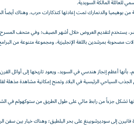
مي للعائلة المالكة السويدية.
 من بوهيميا والدنمارك تمت إعادتها كتذكارات حرب. وهناك أيضاً ال
ن عشر، يستخدم لتقديم العروض خلال أشهر الصيف؛ وفي متحف المسرح 
لات مصحوبة بمرشدين باللغة الإنجليزية، ومجموعة متنوعة من البرامج
، بأنها أعظم إنجاز هندسي في السويد، ويعود تاريخها إلى أوائل القرن 
احدة من مناطق الجذب السياحي الرئيسية في البلاد وتمنح إمكانية مشاهدة مذهلة ل
إنها تشكل جزءاً من رابط مائي على طول الطريق من ستوكهولم في الش
 سجوتورب عند بحيرة فانيرن إلى سوديرشوبينغ على بحر البلطيق؛ وهناك خيار بين سفن ا