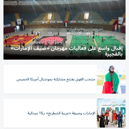
إقبال واسع على فعاليات مهرجان «صيف الإمارات»
بالفجيرة
منتخب القوى يفتتح مشاركته بمونديال أمريكا الخميس
الإمارات وصيفة «عربية الشطرنج» بـ16 ميدالية