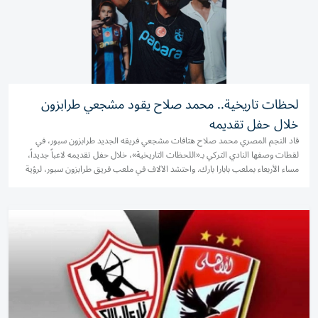
لحظات تاريخية.. محمد صلاح يقود مشجعي طرابزون
خلال حفل تقديمه
قاد النجم المصري محمد صلاح هتافات مشجعي فريقه الجديد طرابزون سبور، في
لقطات وصفها النادي التركي بـ«اللحظات التاريخية»، خلال حفل تقديمه لاعباً جديداً،
مساء الأربعاء بملعب بابارا بارك. واحتشد الآلاف في ملعب فريق طرابزون سبور، لرؤية
محمد صلاح مرتدياً القميص رقم 10، حيث قام...