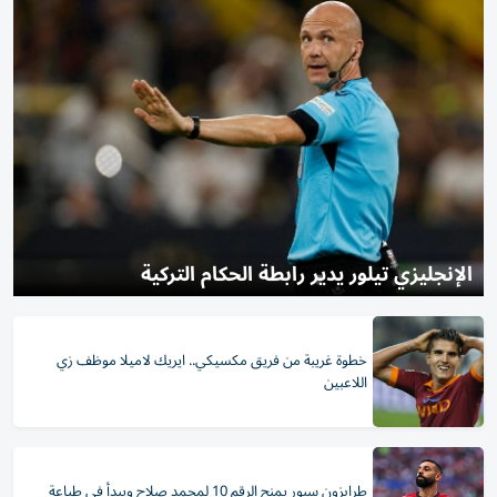
الإنجليزي تيلور يدير رابطة الحكام التركية
خطوة غريبة من فريق مكسيكي.. ايريك لاميلا موظف زي
اللاعبين
طرابزون سبور يمنح الرقم 10 لمحمد صلاح ويبدأ في طباعة